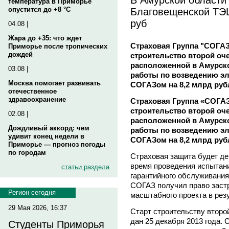
температура в Приморье
Благовещенской ТЭЦ
опустится до +8 °C
руб
04.08 |
Жара до +35: что ждет
Страховая Группа "СОГАЗ
Приморье после тропических
дождей
строительство второй оч
расположенной в Амурск
03.08 |
работы по возведению эл
Москва помогает развивать
СОГАЗом на 8,2 млрд руб
отечественное
здравоохранение
Страховая Группа «СОГАЗ
строительство второй оч
02.08 |
расположенной в Амурск
Дождливый аккорд: чем
работы по возведению эл
удивит конец недели в
СОГАЗом на 8,2 млрд руб
Приморье — прогноз погоды
по городам
Страховая защита будет де
время проведения испытани
статьи раздела
гарантийного обслуживания
СОГАЗ получил право застр
Регион сегодня
масштабного проекта в рез
29 Мая 2026, 16:37
Старт строительству втор
дан 25 декабря 2013 года. 
Студенты Приморья