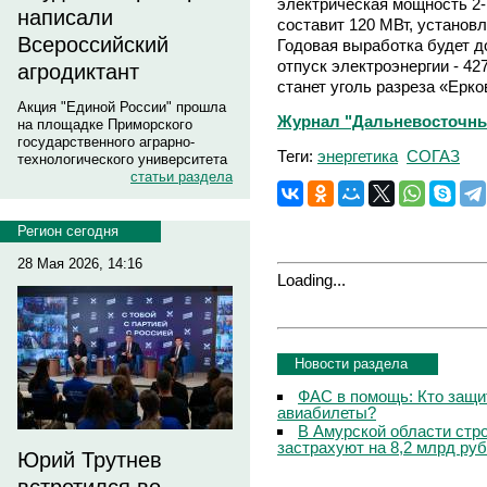
электрическая мощность 2
написали
составит 120 МВт, установл
Всероссийский
Годовая выработка будет до
отпуск электроэнергии - 42
агродиктант
станет уголь разреза «Ерко
Акция "Единой России" прошла
Журнал "Дальневосточный
на площадке Приморского
государственного аграрно-
Теги:
энергетика
СОГАЗ
технологического университета
статьи раздела
Регион сегодня
28 Мая 2026, 14:16
Loading...
Новости раздела
ФАС в помощь: Кто защит
авиабилеты?
В Амурской области стр
застрахуют на 8,2 млрд руб
Юрий Трутнев