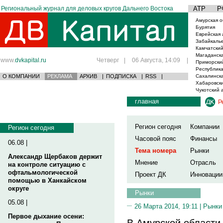
Региональный журнал для деловых кругов Дальнего Востока
АТР
Р
Амурская о
Бурятия
Еврейская 
Забайкаль
Камчатский
Магаданска
www.
dvkapital.ru
Четверг
|
06 Августа, 14:09
|
Приморски
Республика
О КОМПАНИИ
РЕКЛАМА
АРХИВ
|
ПОДПИСКА
|
RSS
|
Сахалинска
Хабаровски
Чукотский 
главная
Р
Регион сегодня
Компании
Регион сегодня
Часовой пояс
Финансы
06.08 |
Тема номера
Рынки
Александр Щербаков держит
Мнение
Отрасль
на контроле ситуацию с
офтальмологической
Проект ДК
Инновации
помощью в Ханкайском
округе
Рынки
05.08 |
26 Марта 2014, 19:11 |
Рынки
Первое дыхание осени:
В Амурской области