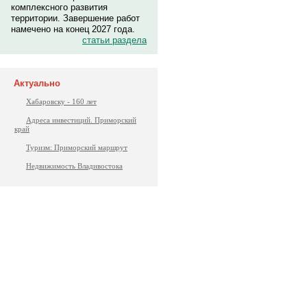
комплексного развития
территории. Завершение работ
намечено на конец 2027 года.
статьи раздела
Актуально
Хабаровску - 160 лет
Адреса инвестиций. Приморский
край
Туризм: Приморский маршрут
Недвижимость Владивостока