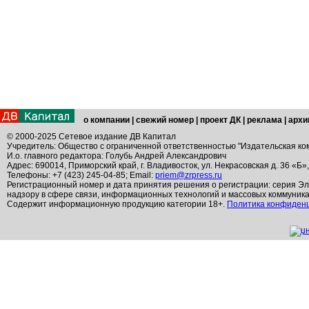
о компании
|
свежий номер
|
проект ДК
|
реклама
|
архи
© 2000-2025 Сетевое издание ДВ Капитал
Учредитель: Общество с ограниченной ответственностью "Издательская ко
И.о. главного редактора: Голубь Андрей Александрович
Адрес: 690014, Приморский край, г. Владивосток, ул. Некрасовская д. 36 «Б»
Телефоны: +7 (423) 245-04-85; Email:
priem@zrpress.ru
Регистрационный номер и дата принятия решения о регистрации: серия Эл
надзору в сфере связи, информационных технологий и массовых коммуник
Содержит информационную продукцию категории 18+.
Политика конфиден