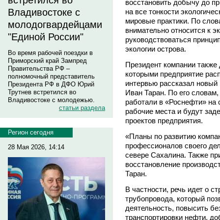
встретился во
восстановить добычу до п
Владивостоке с
на все тонкости экологиче
мировые практики. По слов
молодогвардейцами
внимательно относится к э
"Единой России"
руководствоваться принцип
экологии острова.
Во время рабочей поездки в
Приморский край Зампред
Президент компании также 
Правительства РФ –
которыми предприятие расп
полномочный представитель
интервью рассказал новый
Президента РФ в ДФО Юрий
Иван Таран. По его словам,
Трутнев встретился во
Владивостоке с молодежью.
работали в «Роснефти» на 
статьи раздела
рабочие места и будут зад
проектов предприятия.
Регион сегодня
«Планы по развитию компа
профессионалов своего дел
28 Мая 2026, 14:14
севере Сахалина. Также пр
восстановление производст
Таран.
В частности, речь идет о с
трубопровода, который поз
деятельность, повысить бе
транспортировки нефти, до