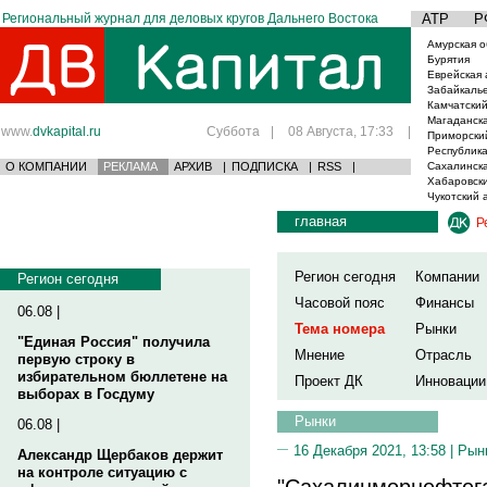
Региональный журнал для деловых кругов Дальнего Востока
АТР
Р
Амурская о
Бурятия
Еврейская 
Забайкаль
Камчатский
Магаданска
www.
dvkapital.ru
Суббота
|
08 Августа, 17:33
|
Приморски
Республика
О КОМПАНИИ
РЕКЛАМА
АРХИВ
|
ПОДПИСКА
|
RSS
|
Сахалинска
Хабаровски
Чукотский 
главная
Р
Регион сегодня
Компании
Регион сегодня
Часовой пояс
Финансы
06.08 |
Тема номера
Рынки
"Единая Россия" получила
Мнение
Отрасль
первую строку в
избирательном бюллетене на
Проект ДК
Инновации
выборах в Госдуму
Рынки
06.08 |
16 Декабря 2021, 13:58 |
Рын
Александр Щербаков держит
на контроле ситуацию с
"Сахалинморнефтега