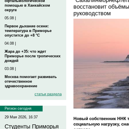
офтальмологической
восстановит объёмы
помощью в Ханкайском
округе
руководством
05.08 |
Первое дыхание осени:
температура в Приморье
опустится до +8 °C
04.08 |
Жара до +35: что ждет
Приморье после тропических
дождей
03.08 |
Москва помогает развивать
отечественное
здравоохранение
статьи раздела
Регион сегодня
29 Мая 2026, 16:37
Новый собственник ННК т
социальную нагрузку, сн
Студенты Приморья