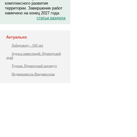
комплексного развития
территории. Завершение работ
намечено на конец 2027 года.
статьи раздела
Актуально
Хабаровску - 160 лет
Адреса инвестиций. Приморский
край
Туризм: Приморский маршрут
Недвижимость Владивостока