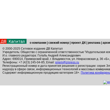
о компании
|
свежий номер
|
проект ДК
|
реклама
|
архи
© 2000-2025 Сетевое издание ДВ Капитал
Учредитель: Общество с ограниченной ответственностью "Издательская ко
И.о. главного редактора: Голубь Андрей Александрович
Адрес: 690014, Приморский край, г. Владивосток, ул. Некрасовская д. 36 «Б»
Телефоны: +7 (423) 245-04-85; Email:
priem@zrpress.ru
Регистрационный номер и дата принятия решения о регистрации: серия Эл
надзору в сфере связи, информационных технологий и массовых коммуник
Содержит информационную продукцию категории 18+.
Политика конфиден