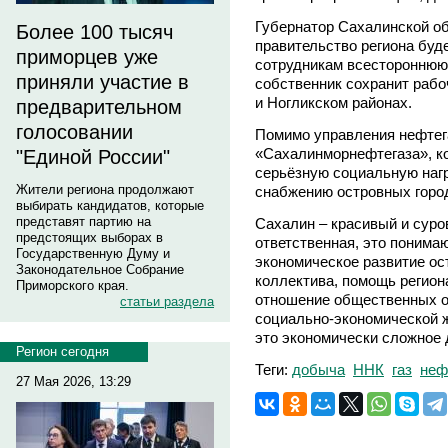
Губернатор Сахалинской об
Более 100 тысяч
правительство региона буд
приморцев уже
сотрудникам всестороннюю 
приняли участие в
собственник сохранит рабо
и Ногликском районах.
предварительном
голосовании
Помимо управления нефтег
«Сахалинморнефтегаза», к
"Единой России"
серьёзную социальную нагр
Жители региона продолжают
снабжению островных город
выбирать кандидатов, которые
представят партию на
Сахалин – красивый и суро
предстоящих выборах в
ответственная, это понима
Государственную Думу и
экономическое развитие ос
Законодательное Собрание
коллектива, помощь регион
Приморского края.
отношение общественных ор
статьи раздела
социально-экономической ж
это экономически сложное
Регион сегодня
Теги:
добыча
ННК
газ
неф
27 Мая 2026, 13:29