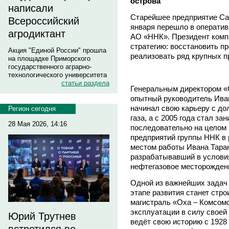
острова
написали
Старейшее предприятие Са
Всероссийский
января перешло в оператив
агродиктант
АО «ННК». Президент комп
стратегию: восстановить п
Акция "Единой России" прошла
реализовать ряд крупных п
на площадке Приморского
государственного аграрно-
технологического университета
статьи раздела
Генеральным директором «
опытный руководитель Ива
начинал свою карьеру с до
Регион сегодня
газа, а с 2005 года стал з
28 Мая 2026, 14:16
последовательно на целом
предприятий группы ННК в
местом работы Ивана Тара
разрабатывавший в услови
нефтегазовое месторождени
Одной из важнейших задач
этапе развития станет стро
магистраль «Оха – Комсом
эксплуатации в силу своей
Юрий Трутнев
ведёт свою историю с 1928 