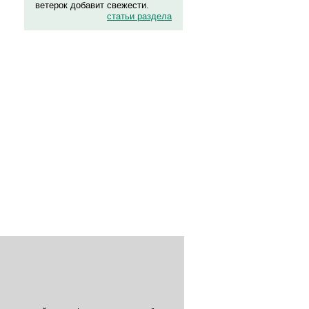
ветерок добавит свежести.
статьи раздела