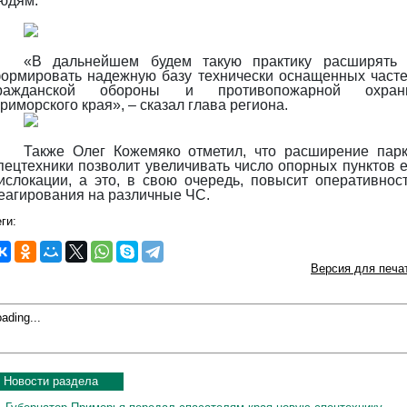
юдям.
«В дальнейшем будем такую практику расширять
ормировать надежную базу технически оснащенных част
ражданской обороны и противопожарной охран
риморского края», – сказал глава региона.
Также Олег Кожемяко отметил, что расширение пар
пецтехники позволит увеличивать число опорных пунктов 
ислокации, а это, в свою оч
ередь, повысит оперативнос
еагирования на различные ЧС.
ги:
Версия для печа
ading...
Новости раздела