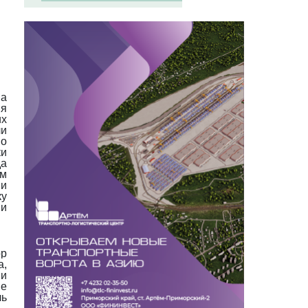
а
ия
их
ли
по
ки
да
ом
ми
ку
ми
ор
а,
ми
е
чь