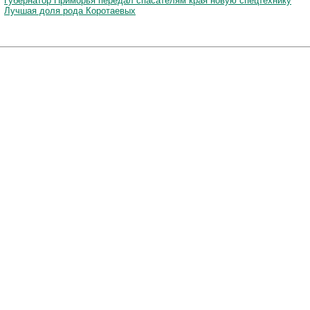
Губернатор Приморья передал спасателям края новую спецтехнику
Лучшая доля рода Коротаевых