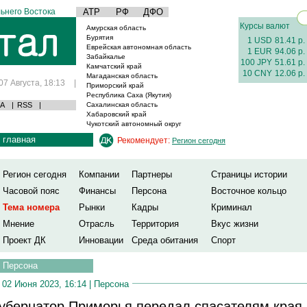
ьнего Востока
АТР
РФ
ДФО
Курсы валют
Амурская область
Бурятия
1 USD
81.41 р.
Еврейская автономная область
1 EUR
94.06 р.
Забайкалье
100 JPY
51.61 р.
Камчатский край
10 CNY
12.06 р.
Магаданская область
07 Августа, 18:13
|
Приморский край
Республика Саха (Якутия)
А
|
RSS
|
Сахалинская область
Хабаровский край
Чукотский автономный округ
главная
Рекомендует:
Регион сегодня
Регион сегодня
Компании
Партнеры
Страницы истории
Часовой пояс
Финансы
Персона
Восточное кольцо
Тема номера
Рынки
Кадры
Криминал
Мнение
Отрасль
Территория
Вкус жизни
Проект ДК
Инновации
Среда обитания
Спорт
Персона
02 Июня 2023, 16:14 |
Персона
убернатор Приморья передал спасателям края