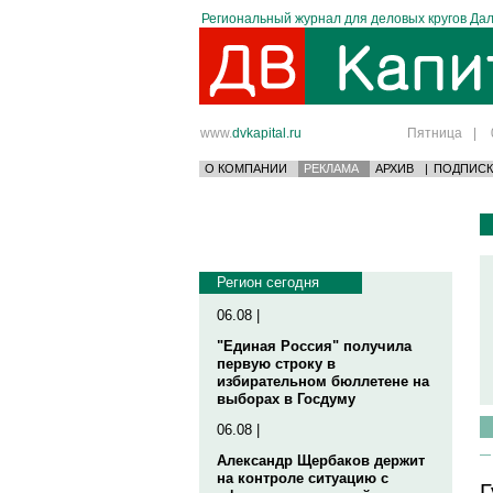
Региональный журнал для деловых кругов Дал
www.
dvkapital.ru
Пятница
|
О КОМПАНИИ
РЕКЛАМА
АРХИВ
|
ПОДПИСК
Регион сегодня
06.08 |
"Единая Россия" получила
первую строку в
избирательном бюллетене на
выборах в Госдуму
06.08 |
Александр Щербаков держит
на контроле ситуацию с
Г