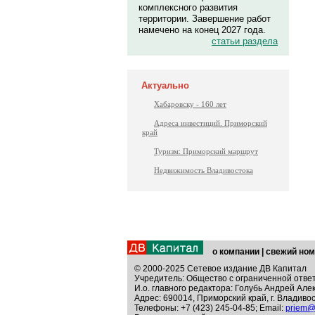
комплексного развития
территории. Завершение работ
намечено на конец 2027 года.
статьи раздела
Актуально
Хабаровску - 160 лет
Адреса инвестиций. Приморский
край
Туризм: Приморский маршрут
Недвижимость Владивостока
о компании
|
свежий ном
© 2000-2025 Сетевое издание ДВ Капитал
Учредитель: Общество с ограниченной отве
И.о. главного редактора: Голубь Андрей Але
Адрес: 690014, Приморский край, г. Владивос
Телефоны: +7 (423) 245-04-85; Email:
priem@