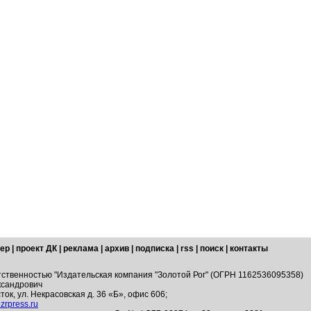
ер
|
проект ДК
|
реклама
|
архив
|
подписка
|
rss
|
поиск
|
контакты
тственностью "Издательская компания "Золотой Рог" (ОГРН 1162536095358)
ксандрович
ток, ул. Некрасовская д. 36 «Б», офис 606;
zrpress.ru