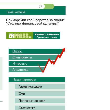
Тема номера
Приморский край борется за звание
"Столица финансовой культуры"
Опрос
Спецпроекты
Интервью
Аналитика
Наши партнеры
Администрации
Сми
Полезные ссылки
Статистика