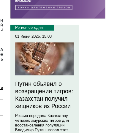
 и
ей
Регион сегодня
ы
01 Июня 2026, 15:03
ка
ее
ть
Путин объявил о
ти
возвращении тигров:
Казахстан получил
хищников из России
Россия передала Казахстану
четырех амурских тигров для
восстановления популяции.
Владимир Путин назвал этот