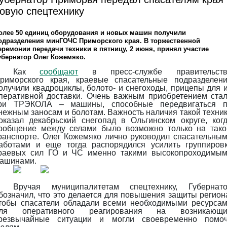
овую спецтехнику
олее 50 единиц оборудования и новых машин получили
одразделения минГОЧС Приморского края. В торжественной
еремонии передачи техники в пятницу, 2 июня, принял участие
убернатор Олег Кожемяко.
Как
сообщают
в пресс-службе правительств
риморского края, краевые спасательные подразделен
олучили квадроциклы, болото- и снегоходы, прицепы для 
перативной доставки. Очень важным приобретением ста
ри ТРЭКОЛА – машины, способные передвигаться 
нежным заносам и болотам. Важность наличия такой техни
оказал декабрьский снегопад в Ольгинском округе, ког
ообщение между селами было возможно только на так
ранспорте. Олег Кожемяко лично руководил спасательны
аботами и еще тогда распорядился усилить группиров
раевых сил ГО и ЧС именно такими высокопроходимы
ашинами.
Вручая муниципалитетам спецтехнику, Губернат
бозначил, что это делается для повышения защиты регион
тобы спасатели обладали всеми необходимыми ресурса
ля оперативного реагирования на возникающи
резвычайные ситуации и могли своевременно помо