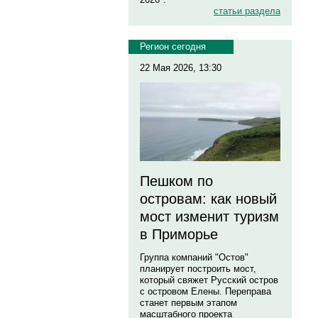
статьи раздела
Регион сегодня
22 Мая 2026, 13:30
Пешком по
островам: как новый
мост изменит туризм
в Приморье
Группа компаний "Остов"
планирует построить мост,
который свяжет Русский остров
с островом Елены. Переправа
станет первым этапом
масштабного проекта