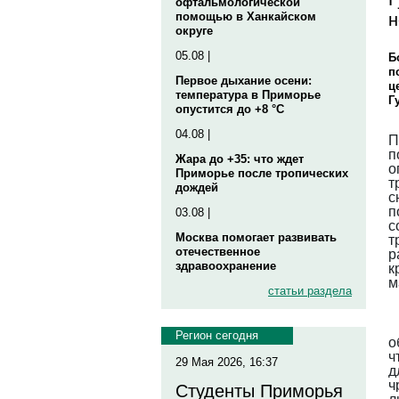
офтальмологической
н
помощью в Ханкайском
округе
05.08 |
Б
п
Первое дыхание осени:
ц
температура в Приморье
Г
опустится до +8 °C
04.08 |
П
п
Жара до +35: что ждет
о
Приморье после тропических
т
дождей
с
п
03.08 |
с
Москва помогает развивать
т
отечественное
р
здравоохранение
к
м
статьи раздела
Регион сегодня
о
ч
29 Мая 2026, 16:37
д
ч
Студенты Приморья