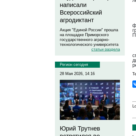
л
написали
Всероссийский
агродиктант
ф
г
Акция "Единой России" прошла
П
на площадке Приморского
государственного аграрно-
технологического университета
статьи раздела
с
д
Регион сегодня
р
28 Мая 2026, 14:16
Те
Lo
Юрий Трутнев