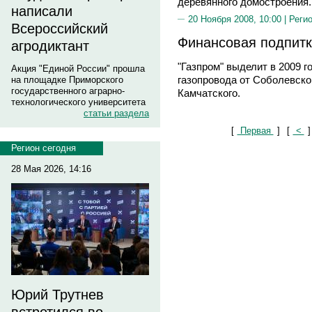
деревянного домостроения.
написали
20 Ноября 2008, 10:00 |
Реги
Всероссийский
Финансовая подпитк
агродиктант
"Газпром" выделит в 2009 г
Акция "Единой России" прошла
газопровода от Соболевско
на площадке Приморского
государственного аграрно-
Камчатского.
технологического университета
статьи раздела
[
Первая
]
[
<
]
Регион сегодня
28 Мая 2026, 14:16
Юрий Трутнев