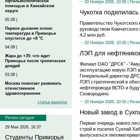
офтальмологической
20 Ноября 2008, 10:00 |
Реги
помощью в Ханкайском
Чукотка поделилась
округе
05.08 |
Правительство Чукотского
Первое дыхание осени:
руководством Камчатского 
температура в Приморье
4,2 млн руб.
опустится до +8 °C
20 Ноября 2008, 10:00 |
Реги
04.08 |
ЛЭП для нефтянико
Жара до +35: что ждет
Приморье после тропических
Филиал ОАО "ДРСК" - "Амур
дождей
эксплуатацию новую ЛЭП в
03.08 |
Генеральный директор ДР
ЛЭП стратегической в обес
Москва помогает развивать
нефтепровода ВСТО и буду
отечественное
здравоохранение
Сковородино.
20 Ноября 2008, 10:00 |
Реги
статьи раздела
Новый завод в Сукп
Регион сегодня
Первая очередь нового ле
29 Мая 2026, 16:37
строй в поселке Сукпай Хаб
выпускаться пиломатериал
Студенты Приморья