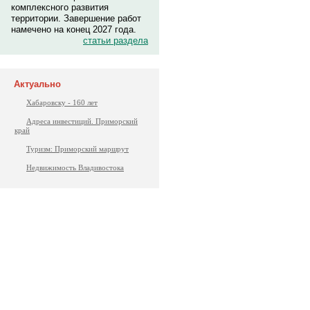
комплексного развития
территории. Завершение работ
намечено на конец 2027 года.
статьи раздела
Актуально
Хабаровску - 160 лет
Адреса инвестиций. Приморский
край
Туризм: Приморский маршрут
Недвижимость Владивостока