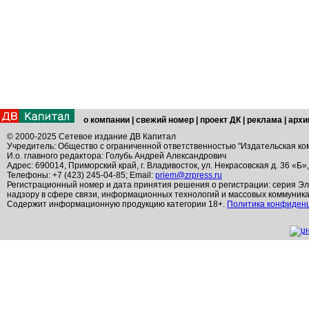
о компании
|
свежий номер
|
проект ДК
|
реклама
|
архи
© 2000-2025 Сетевое издание ДВ Капитал
Учредитель: Общество с ограниченной ответственностью "Издательская ко
И.о. главного редактора: Голубь Андрей Александрович
Адрес: 690014, Приморский край, г. Владивосток, ул. Некрасовская д. 36 «Б»
Телефоны: +7 (423) 245-04-85; Email:
priem@zrpress.ru
Регистрационный номер и дата принятия решения о регистрации: серия Эл
надзору в сфере связи, информационных технологий и массовых коммуник
Содержит информационную продукцию категории 18+.
Политика конфиден