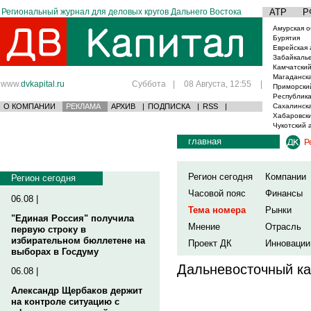
Региональный журнал для деловых кругов Дальнего Востока
АТР
Р
Амурская о
Бурятия
Еврейская 
Забайкаль
Камчатский
Магаданска
www.
dvkapital.ru
Суббота
|
08 Августа, 12:55
|
Приморски
Республика
О КОМПАНИИ
РЕКЛАМА
АРХИВ
|
ПОДПИСКА
|
RSS
|
Сахалинска
Хабаровски
Чукотский 
главная
Р
Регион сегодня
Компании
Регион сегодня
Часовой пояс
Финансы
06.08 |
Тема номера
Рынки
"Единая Россия" получила
Мнение
Отрасль
первую строку в
избирательном бюллетене на
Проект ДК
Инновации
выборах в Госдуму
Дальневосточный ка
06.08 |
Александр Щербаков держит
на контроле ситуацию с