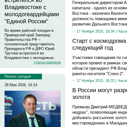
встретился во
Генеральным директором Аг
Владивостоке с
капитала - одного из основ
Востока - назначен Вален
молодогвардейцами
должность помощника мини
"Единой России"
развитию Дальнего Востока
Во время рабочей поездки в
17 Ноября 2015, 18:34 |
Часо
Приморский край Зампред
Старт с космодрома
Правительства РФ –
полномочный представитель
следующий год
Президента РФ в ДФО Юрий
Трутнев встретился во
Участники совещания по си
Владивостоке с молодежью.
статьи раздела
которое провел в рамках с
области президент РФ Вла
ракеты-носителя "Союз-2".
Регион сегодня
17 Ноября 2015, 18:33 |
Часо
28 Мая 2026, 14:14
В России могут раз
золота
Премьер Дмитрий МЕДВЕДЕВ
недрах", позволяющие инд
добывать россыпное золото
месторождениях в Магадан