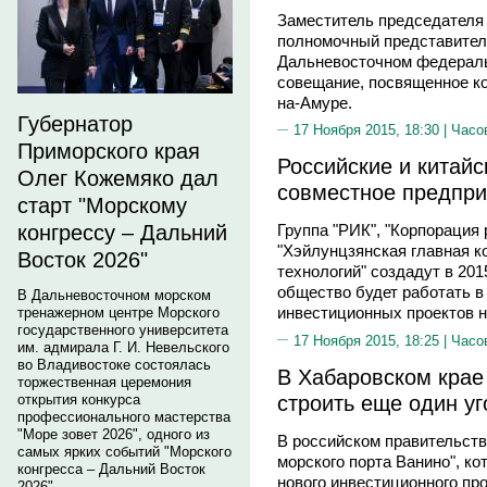
Заместитель председателя 
полномочный представител
Дальневосточном федерал
совещание, посвященное к
на-Амуре.
Губернатор
17 Ноября 2015, 18:30 |
Часо
Приморского края
Российские и китай
Олег Кожемяко дал
совместное предпри
старт "Морскому
конгрессу – Дальний
Группа "РИК", "Корпорация
"Хэйлунцзянская главная к
Восток 2026"
технологий" создадут в 201
общество будет работать в
В Дальневосточном морском
инвестиционных проектов н
тренажерном центре Морского
государственного университета
17 Ноября 2015, 18:25 |
Часо
им. адмирала Г. И. Невельского
во Владивостоке состоялась
В Хабаровском крае
торжественная церемония
строить еще один у
открытия конкурса
профессионального мастерства
"Море зовет 2026", одного из
В российском правительст
самых ярких событий "Морского
морского порта Ванино", к
конгресса – Дальний Восток
нового инвестиционного про
2026".