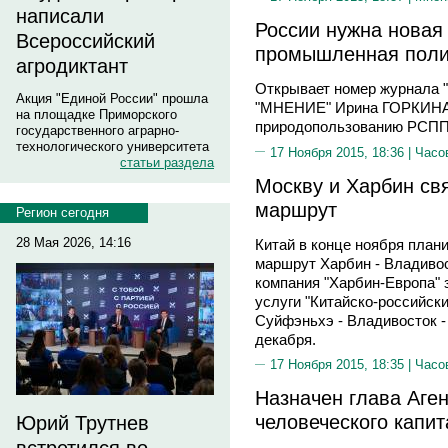
написали
России нужна новая
Всероссийский
промышленная полит
агродиктант
Открывает номер журнала "
Акция "Единой России" прошла
"МНЕНИЕ" Ирина ГОРКИНА, 
на площадке Приморского
природопользованию РСПП
государственного аграрно-
технологического университета
17 Ноября 2015, 18:36 |
Часо
статьи раздела
Москву и Харбин св
маршрут
Регион сегодня
28 Мая 2026, 14:16
Китай в конце ноября план
маршрут Харбин - Владивос
компания "Харбин-Европа" 
услуги "Китайско-российск
Суйфэньхэ - Владивосток -
декабря.
17 Ноября 2015, 18:35 |
Часо
Назначен глава Аге
человеческого капи
Юрий Трутнев