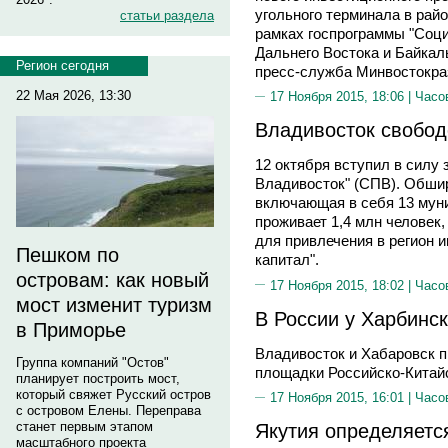
угольного терминала в райо
статьи раздела
рамках госпрограммы "Соц
Дальнего Востока и Байкал
Регион сегодня
пресс-служба Минвостокра
22 Мая 2026, 13:30
17 Ноября 2015, 18:06 |
Часо
Владивосток свобод
12 октября вступил в силу
Владивосток" (СПВ). Обшир
включающая в себя 13 мун
проживает 1,4 млн человек
для привлечения в регион 
Пешком по
капитал".
островам: как новый
17 Ноября 2015, 18:02 |
Часо
мост изменит туризм
В России у Харбинс
в Приморье
Владивосток и Хабаровск п
Группа компаний "Остов"
площадки Российско-Кита
планирует построить мост,
который свяжет Русский остров
17 Ноября 2015, 16:01 |
Часо
с островом Елены. Переправа
станет первым этапом
Якутия определяется
масштабного проекта