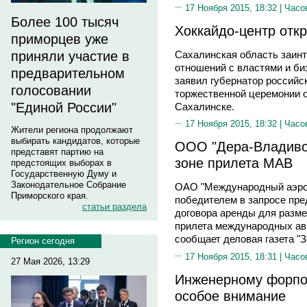
17 Ноября 2015, 18:32 |
Часо
Более 100 тысяч
Хоккайдо-центр отк
приморцев уже
Сахалинская область заинт
приняли участие в
отношений с властями и би
предварительном
заявил губернатор россий
голосовании
торжественной церемонии 
"Единой России"
Сахалинске.
17 Ноября 2015, 18:32 |
Часо
Жители региона продолжают
выбирать кандидатов, которые
ООО "Дера-Владивос
представят партию на
зоне прилета МАВ
предстоящих выборах в
Государственную Думу и
Законодательное Собрание
ОАО "Международный аэроп
Приморского края.
победителем в запросе пре
статьи раздела
договора аренды для размещ
прилета международных ав
сообщает деловая газета "З
Регион сегодня
17 Ноября 2015, 18:31 |
Часо
27 Мая 2026, 13:29
Инженерному форпос
особое внимание