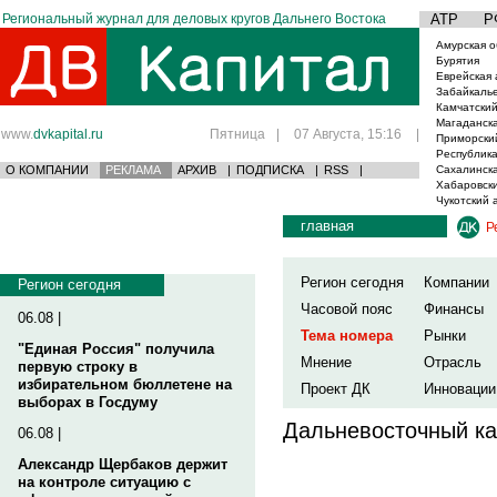
Региональный журнал для деловых кругов Дальнего Востока
АТР
Р
Амурская о
Бурятия
Еврейская 
Забайкаль
Камчатский
Магаданска
www.
dvkapital.ru
Пятница
|
07 Августа, 15:16
|
Приморски
Республика
О КОМПАНИИ
РЕКЛАМА
АРХИВ
|
ПОДПИСКА
|
RSS
|
Сахалинска
Хабаровски
Чукотский 
главная
Р
Регион сегодня
Компании
Регион сегодня
Часовой пояс
Финансы
06.08 |
Тема номера
Рынки
"Единая Россия" получила
Мнение
Отрасль
первую строку в
избирательном бюллетене на
Проект ДК
Инновации
выборах в Госдуму
Дальневосточный ка
06.08 |
Александр Щербаков держит
на контроле ситуацию с