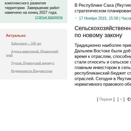
комплексного развития
В Республике Саха (Якутия
территории. Завершение работ
стратегическом планирован
намечено на конец 2027 года.
статьи раздела
17 Ноября 2015, 15:58 |
Часо
Сельскохозяйственн
по новому закону
Актуально
Хабаровску - 160 лет
Традиционно наиболее при
Дальнем Востоке были доб
Адреса инвестиций. Приморский
край
время к отраслям, способн
стали относить и сельское 
Туризм: Приморский маршрут
главным инвестором в сель
Недвижимость Владивостока
республиканский бюджет с
отраслей. Сегодня в Якутии
нормативного правового об
[
Первая
]
[
<
]
С