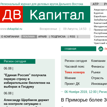
Региональный журнал для деловых кругов Дальнего Востока
АТР
Р
Амурская о
Бурятия
Еврейская 
Забайкаль
Камчатский
Магаданска
www.
dvkapital.ru
Воскресенье
|
09 Августа, 14:53
|
Приморски
Республика
О КОМПАНИИ
РЕКЛАМА
АРХИВ
|
ПОДПИСКА
|
RSS
|
Сахалинска
Хабаровски
Чукотский 
главная
Р
Регион сегодня
Компании
Регион сегодня
Часовой пояс
Финансы
06.08 |
Тема номера
Рынки
"Единая Россия" получила
Мнение
Отрасль
первую строку в
избирательном бюллетене на
Проект ДК
Инновации
выборах в Госдуму
06 Ноября 2019, 12:00 |
Реги
06.08 |
В Приморье более 3
Александр Щербаков держит
на контроле ситуацию с