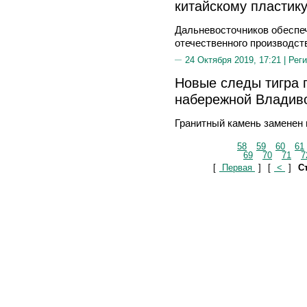
китайскому пластик
Дальневосточников обеспеч
отечественного производст
24 Октября 2019, 17:21 |
Реги
Новые следы тигра 
набережной Владив
Гранитный камень заменен 
58
59
60
61
69
70
71
7
[
Первая
]
[
<
]
Ст