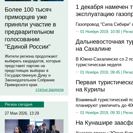
1 декабря намечен 
Более 100 тысяч
эксплуатацию газоп
приморцев уже
приняли участие в
Газопровод "Сила Сибири" 
предварительном
01 Ноября 2019, 10:00 |
Реги
голосовании
Дальневосточная ту
"Единой России"
на Сахалине
Жители региона продолжают
В Южно-Сахалинске со 2 по
выбирать кандидатов, которые
туристическая неделя
представят партию на
предстоящих выборах в
01 Ноября 2019, 09:45 |
Реги
Государственную Думу и
Законодательное Собрание
Первая туристическ
Приморского края.
на Курилы
статьи раздела
Взаимный туристический п
Регион сегодня
планируют увеличить до 40
01 Ноября 2019, 09:30 |
Реги
27 Мая 2026, 13:29
На Кунашире заасфа
Участок трассы "Южно-Кур