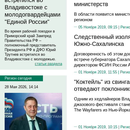
встретился во
министерств
Владивостоке с
молодогвардейцами
В области появится минис
регионом
"Единой России"
05 Ноября 2019, 09:15 |
Реги
Во время рабочей поездки в
Следственный изоля
Приморский край Зампред
Правительства РФ –
Южно-Сахалинска
полномочный представитель
Президента РФ в ДФО Юрий
Договоренность об этом до
Трутнев встретился во
встрече губернатора Сахал
Владивостоке с молодежью.
статьи раздела
директором ФСИН России 
01 Ноября 2019, 11:55 |
Регио
Регион сегодня
"Коктейль" из свинг
28 Мая 2026, 14:14
отведают поклонник
Одним из хедлайнеров Вла
джазового фестиваля стан
The Wayfarers из Нью-Йорк
01 Ноября 2019, 10:15 |
Реги