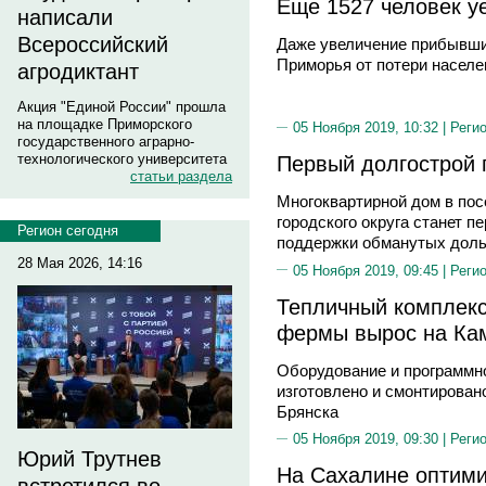
Еще 1527 человек у
написали
Всероссийский
Даже увеличение прибывших
Приморья от потери населе
агродиктант
Акция "Единой России" прошла
на площадке Приморского
05 Ноября 2019, 10:32 |
Реги
государственного аграрно-
технологического университета
Первый долгострой 
статьи раздела
Многоквартирной дом в пос
городского округа станет 
Регион сегодня
поддержки обманутых доль
28 Мая 2026, 14:16
05 Ноября 2019, 09:45 |
Реги
Тепличный комплекс
фермы вырос на Ка
Оборудование и программн
изготовлено и смонтирован
Брянска
05 Ноября 2019, 09:30 |
Реги
Юрий Трутнев
На Сахалине оптими