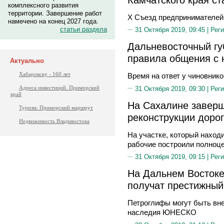
комплексного развития
территории. Завершение работ
X Съезд предпринимателей 
намечено на конец 2027 года.
статьи раздела
31 Октября 2019, 09:45 |
Реги
Дальневосточный гу
правила общения с 
Актуально
Хабаровску - 160 лет
Время на ответ у чиновнико
Адреса инвестиций. Приморский
31 Октября 2019, 09:30 |
Реги
край
На Сахалине заверш
Туризм: Приморский маршрут
реконструкции доро
Недвижимость Владивостока
На участке, который наход
рабочие построили полноц
31 Октября 2019, 09:15 |
Реги
На Дальнем Востоке
получат престижный
Петроглифы могут быть вн
наследия ЮНЕСКО