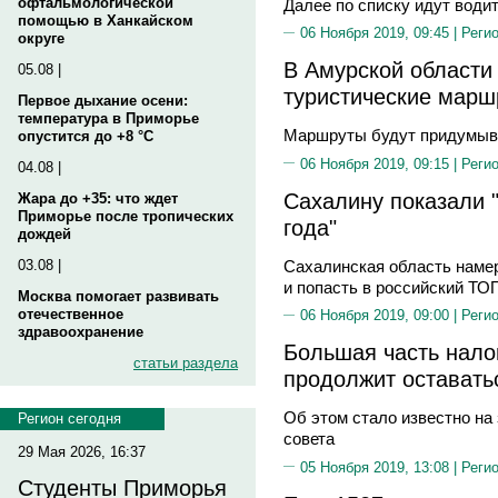
офтальмологической
Далее по списку идут води
помощью в Ханкайском
06 Ноября 2019, 09:45 |
Реги
округе
В Амурской области
05.08 |
туристические марш
Первое дыхание осени:
температура в Приморье
Маршруты будут придумыв
опустится до +8 °C
06 Ноября 2019, 09:15 |
Реги
04.08 |
Сахалину показали 
Жара до +35: что ждет
Приморье после тропических
года"
дождей
Сахалинская область наме
03.08 |
и попасть в российский ТО
Москва помогает развивать
отечественное
06 Ноября 2019, 09:00 |
Реги
здравоохранение
Большая часть налог
статьи раздела
продолжит оставать
Об этом стало известно на
Регион сегодня
совета
29 Мая 2026, 16:37
05 Ноября 2019, 13:08 |
Реги
Студенты Приморья