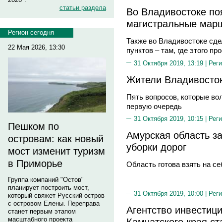
статьи раздела
Во Владивостоке по
магистральные мар
Регион сегодня
Также во Владивостоке сд
22 Мая 2026, 13:30
пунктов – там, где этого пр
31 Октября 2019, 13:19 |
Реги
Жители Владивосток
Пять вопросов, которые во
первую очередь
31 Октября 2019, 10:15 |
Реги
Пешком по
Амурская область за
островам: как новый
уборки дорог
мост изменит туризм
в Приморье
Область готова взять на с
Группа компаний "Остов"
планирует построить мост,
31 Октября 2019, 10:00 |
Реги
который свяжет Русский остров
с островом Елены. Переправа
Агентство инвестиц
станет первым этапом
масштабного проекта
Камчатского края с