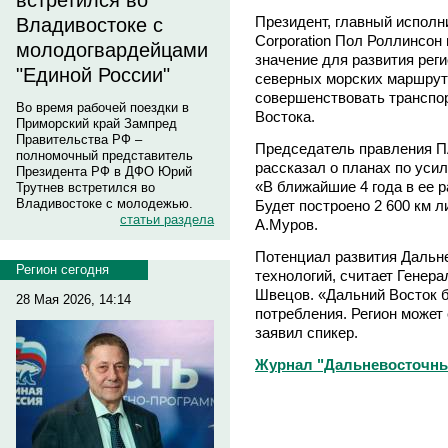
встретился во
Президент, главный исполн
Владивостоке с
Corporation Пол Роллинсон
молодогвардейцами
значение для развития рег
"Единой России"
северных морских маршрут
совершенствовать транспо
Во время рабочей поездки в
Востока.
Приморский край Зампред
Правительства РФ –
Председатель правления 
полномочный представитель
рассказал о планах по уси
Президента РФ в ДФО Юрий
«В ближайшие 4 года в ее 
Трутнев встретился во
Владивостоке с молодежью.
Будет построено 2 600 км л
статьи раздела
А.Муров.
Потенциал развития Дальне
Регион сегодня
технологий, считает Гене
Швецов. «Дальний Восток б
28 Мая 2026, 14:14
потребления. Регион может 
заявил спикер.
Журнал "Дальневосточны