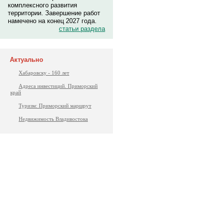
комплексного развития
территории. Завершение работ
намечено на конец 2027 года.
статьи раздела
Актуально
Хабаровску - 160 лет
Адреса инвестиций. Приморский
край
Туризм: Приморский маршрут
Недвижимость Владивостока