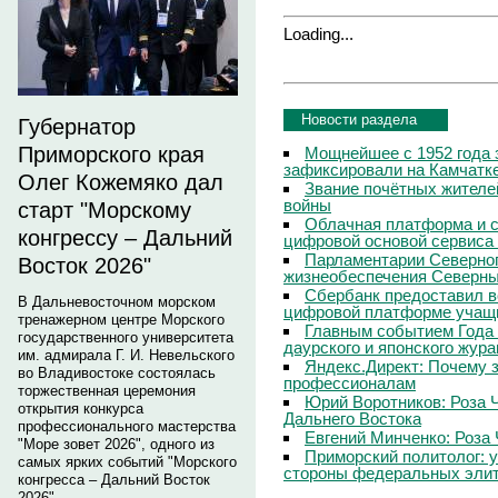
Loading...
Новости раздела
Губернатор
Приморского края
Мощнейшее с 1952 года 
зафиксировали на Камчатк
Олег Кожемяко дал
Звание почётных жителе
войны
старт "Морскому
Облачная платформа и 
конгрессу – Дальний
цифровой основой сервиса
Парламентарии Северног
Восток 2026"
жизнеобеспечения Северны
Сбербанк предоставил в
В Дальневосточном морском
цифровой платформе учащи
тренажерном центре Морского
Главным событием Года 
государственного университета
даурского и японского жур
им. адмирала Г. И. Невельского
Яндекс.Директ: Почему з
во Владивостоке состоялась
профессионалам
торжественная церемония
Юрий Воротников: Роза 
открытия конкурса
Дальнего Востока
профессионального мастерства
Евгений Минченко: Роза 
"Море зовет 2026", одного из
Приморский политолог: 
самых ярких событий "Морского
стороны федеральных эли
конгресса – Дальний Восток
2026".