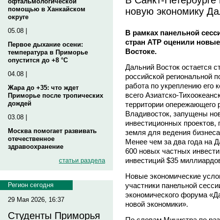
офтальмологической
новую экономику Да
помощью в Ханкайском
округе
05.08 |
В рамках панельной сесс
стран АТР оценили новые
Первое дыхание осени:
Востоке.
температура в Приморье
опустится до +8 °C
Дальний Восток остается с
04.08 |
российской региональной п
работа по укреплению его 
Жара до +35: что ждет
всего Азиатско-Тихоокеанск
Приморье после тропических
дождей
территории опережающего 
Владивосток, запущены но
03.08 |
инвестиционных проектов, 
Москва помогает развивать
земля для ведения бизнеса 
отечественное
Менее чем за два года на 
здравоохранение
600 новых частных инвест
инвестиций $35 миллиардо
статьи раздела
Новые экономические усло
участники панельной сесси
Регион сегодня
экономического форума «Да
29 Мая 2026, 16:37
новой экономики».
Студенты Приморья
По словам Министра по раз