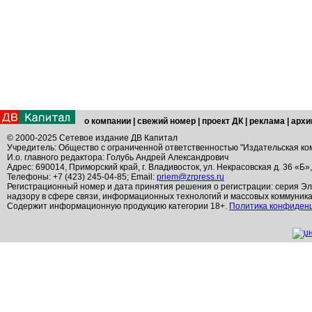
о компании
|
свежий номер
|
проект ДК
|
реклама
|
архи
© 2000-2025 Сетевое издание ДВ Капитал
Учредитель: Общество с ограниченной ответственностью "Издательская ко
И.о. главного редактора: Голубь Андрей Александрович
Адрес: 690014, Приморский край, г. Владивосток, ул. Некрасовская д. 36 «Б»
Телефоны: +7 (423) 245-04-85; Email:
priem@zrpress.ru
Регистрационный номер и дата принятия решения о регистрации: серия Эл
надзору в сфере связи, информационных технологий и массовых коммуник
Содержит информационную продукцию категории 18+.
Политика конфиден