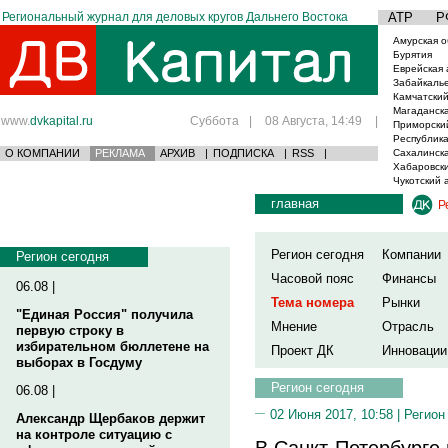
Региональный журнал для деловых кругов Дальнего Востока
АТР
Р
Амурская о
Бурятия
Еврейская 
Забайкаль
Камчатский
Магаданска
www.
dvkapital.ru
Суббота
|
08 Августа, 14:49
|
Приморски
Республика
О КОМПАНИИ
РЕКЛАМА
АРХИВ
|
ПОДПИСКА
|
RSS
|
Сахалинска
Хабаровски
Чукотский 
главная
Р
Регион сегодня
Компании
Регион сегодня
Часовой пояс
Финансы
06.08 |
Тема номера
Рынки
"Единая Россия" получила
Мнение
Отрасль
первую строку в
избирательном бюллетене на
Проект ДК
Инновации
выборах в Госдуму
Регион сегодня
06.08 |
02 Июня 2017, 10:58 |
Регион
Александр Щербаков держит
на контроле ситуацию с
В Санкт-Петербурге