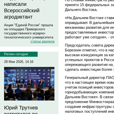
написали
принято 15 федеральных за
Дальнего Востока.
Всероссийский
агродиктант
«На Дальнем Востоке ставк
оправдывает. В дальнейшем
Акция "Единой России" прошла
механизмы развития для ин
на площадке Приморского
предоставляемые инвестора
государственного аграрно-
работают уже сегодня», - о
технологического университета
статьи раздела
Председатель совета дире
Березкин отметил, что в н
Регион сегодня
высокая конкуренция за кап
успешных проектов в Росси
28 Мая 2026, 14:16
опережающего развития на 
сделать инвестиции более 
Генеральный директор ПАО
что в настоящее время но
учетом позиций инвесторов
горнодобывающих компаний
Дальнем Востоке». В связи
предложение Минвостокраз
создание инфраструктуры 
Юрий Трутнев
налоговых поступлений инве