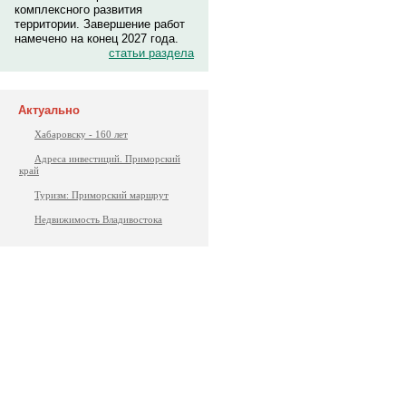
комплексного развития
территории. Завершение работ
намечено на конец 2027 года.
статьи раздела
Актуально
Хабаровску - 160 лет
Адреса инвестиций. Приморский
край
Туризм: Приморский маршрут
Недвижимость Владивостока