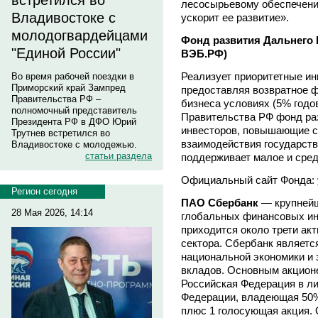
встретился во
лесосырьевому обеспечению
Владивостоке с
ускорит ее развитие».
молодогвардейцами
Фонд развития Дальнего В
"Единой России"
ВЭБ.РФ)
Реализует приоритетные ин
Во время рабочей поездки в
Приморский край Зампред
предоставляя возвратное 
Правительства РФ –
бизнеса условиях (5% годов
полномочный представитель
Правительства РФ фонд ра
Президента РФ в ДФО Юрий
инвесторов, повышающие с
Трутнев встретился во
взаимодействия государств
Владивостоке с молодежью.
статьи раздела
поддерживает малое и сре
Официальный сайт Фонда:
Регион сегодня
ПАО Сбербанк
— крупнейш
28 Мая 2026, 14:14
глобальных финансовых ин
приходится около трети акт
сектора. Сбербанк являет
национальной экономики и
вкладов. Основным акцион
Российская Федерация в л
Федерации, владеющая 50%
плюс 1 голосующая акция.