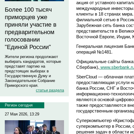
акция от уставного капита
международные инвесторы.
Более 100 тысяч
клиенты в 18 странах мира
приморцев уже
филиальной сетью в России
приняли участие в
Зарубежная сеть банка сос
представительств в Велико
предварительном
Восточной Европе, Индии, К
голосовании
Генеральная лицензия Банк
"Единой России"
операций №1481.
Жители региона продолжают
Официальные сайты банка
выбирать кандидатов, которые
представят партию на
Сбербанк),
www.sberbank.r
предстоящих выборах в
Государственную Думу и
SberCloud — облачная пла
Законодательное Собрание
предоставляющая услуги н
Приморского края.
банка России, СНГ и Восто
статьи раздела
информационно-технологич
являются основой цифрово
также предоставляются вн
Регион сегодня
государственным организа
27 Мая 2026, 13:29
Суперкомпьютер «Кристоф
суперкомпьютер в России,
решения задач в области и