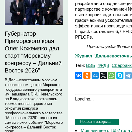
разработан и создан специ
партнерстве с компанией Nv
высокопроизводительных м
графическими ускорителям
эффективная производител
Linpack составляет 6,7 PF
Губернатор
PFLOPs.
Приморского края
Пресс-служба Фонда 
Олег Кожемяко дал
старт "Морскому
Журнал "Дальневосточны
конгрессу – Дальний
Теги:
ВЭБ
ФРДВ
Сбербанк
Восток 2026"
В Дальневосточном морском
тренажерном центре Морского
государственного университета
им. адмирала Г. И. Невельского
Loading...
во Владивостоке состоялась
торжественная церемония
открытия конкурса
профессионального мастерства
"Море зовет 2026", одного из
Новости раздела
самых ярких событий "Морского
конгресса – Дальний Восток
Мощнейшее с 1952 года 
2026".