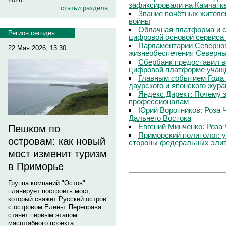
зафиксировали на Камчатк
статьи раздела
Звание почётных жителе
войны
Облачная платформа и 
Регион сегодня
цифровой основой сервиса
Парламентарии Северног
22 Мая 2026, 13:30
жизнеобеспечения Северны
Сбербанк предоставил в
цифровой платформе учащи
Главным событием Года 
даурского и японского жур
Яндекс.Директ: Почему з
профессионалам
Юрий Воротников: Роза 
Дальнего Востока
Евгений Минченко: Роза 
Пешком по
Приморский политолог: 
островам: как новый
стороны федеральных эли
мост изменит туризм
в Приморье
Группа компаний "Остов"
планирует построить мост,
который свяжет Русский остров
с островом Елены. Переправа
станет первым этапом
масштабного проекта