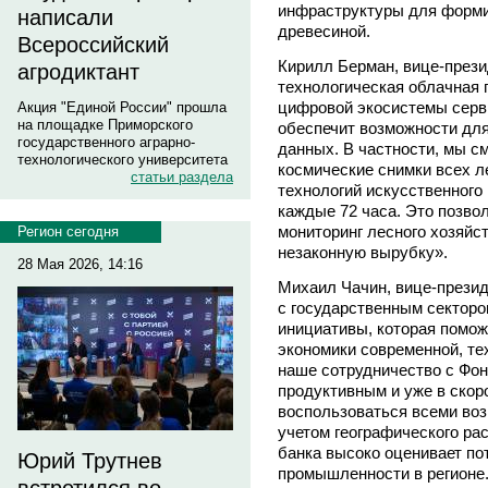
инфраструктуры для форми
написали
древесиной.
Всероссийский
Кирилл Берман, вице-през
агродиктант
технологическая облачная
цифровой экосистемы серв
Акция "Единой России" прошла
на площадке Приморского
обеспечит возможности дл
государственного аграрно-
данных. В частности, мы с
технологического университета
космические снимки всех л
статьи раздела
технологий искусственного
каждые 72 часа. Это позво
мониторинг лесного хозяйс
Регион сегодня
незаконную вырубку».
28 Мая 2026, 14:16
Михаил Чачин, вице-презид
с государственным сектор
инициативы, которая помож
экономики современной, тех
наше сотрудничество с Фон
продуктивным и уже в ско
воспользоваться всеми во
учетом географического ра
банка высоко оценивает по
Юрий Трутнев
промышленности в регионе.