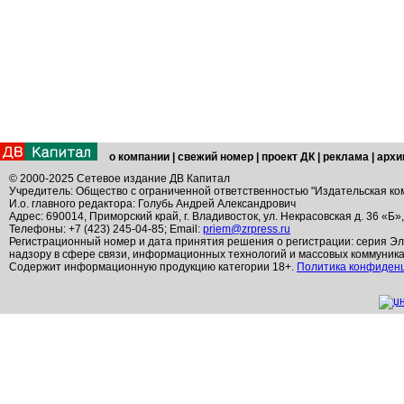
о компании
|
свежий номер
|
проект ДК
|
реклама
|
архи
© 2000-2025 Сетевое издание ДВ Капитал
Учредитель: Общество с ограниченной ответственностью "Издательская ко
И.о. главного редактора: Голубь Андрей Александрович
Адрес: 690014, Приморский край, г. Владивосток, ул. Некрасовская д. 36 «Б»
Телефоны: +7 (423) 245-04-85; Email:
priem@zrpress.ru
Регистрационный номер и дата принятия решения о регистрации: серия Эл
надзору в сфере связи, информационных технологий и массовых коммуник
Содержит информационную продукцию категории 18+.
Политика конфиден