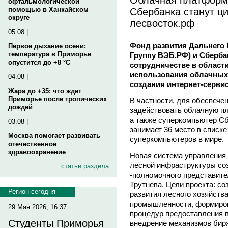
офтальмологической
Сбербанка станут ц
помощью в Ханкайском
округе
лесвосток.рф
05.08 |
Фонд развития Дальнего 
Первое дыхание осени:
температура в Приморье
Группу ВЭБ.РФ) и Сберба
опустится до +8 °C
сотрудничестве в област
использования облачных 
04.08 |
создания интернет-сервис
Жара до +35: что ждет
Приморье после тропических
В частности, для обеспече
дождей
задействовать облачную п
а также суперкомпьютер С
03.08 |
занимает 36 место в списк
Москва помогает развивать
суперкомпьютеров в мире.
отечественное
здравоохранение
Новая система управления
лесной инфраструктуры со
статьи раздела
-полномочного представит
Трутнева. Цели проекта: со
Регион сегодня
развития лесного хозяйст
промышленности, формиров
29 Мая 2026, 16:37
процедур предоставления в
Студенты Приморья
внедрение механизмов бирж