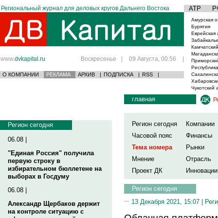
Региональный журнал для деловых кругов Дальнего Востока
АТР
Р
Амурская о
Бурятия
Еврейская 
Забайкаль
Камчатский
Магаданска
www.
dvkapital.ru
Воскресенье
|
09 Августа, 00:56
|
Приморски
Республика
О КОМПАНИИ
РЕКЛАМА
АРХИВ
|
ПОДПИСКА
|
RSS
|
Сахалинска
Хабаровски
Чукотский 
главная
Р
Регион сегодня
Компании
Регион сегодня
Часовой пояс
Финансы
06.08 |
Тема номера
Рынки
"Единая Россия" получила
Мнение
Отрасль
первую строку в
избирательном бюллетене на
Проект ДК
Инновации
выборах в Госдуму
Регион сегодня
06.08 |
13 Декабря 2021, 15:07 |
Реги
Александр Щербаков держит
на контроле ситуацию с
Облачная платформ