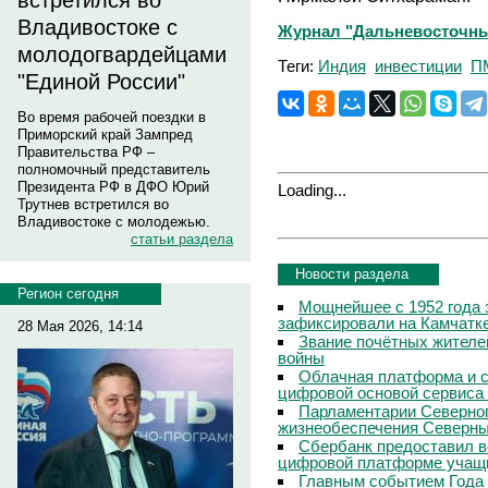
встретился во
Владивостоке с
Журнал "Дальневосточны
молодогвардейцами
Теги:
Индия
инвестиции
П
"Единой России"
Во время рабочей поездки в
Приморский край Зампред
Правительства РФ –
полномочный представитель
Президента РФ в ДФО Юрий
Loading...
Трутнев встретился во
Владивостоке с молодежью.
статьи раздела
Новости раздела
Регион сегодня
Мощнейшее с 1952 года 
зафиксировали на Камчатк
28 Мая 2026, 14:14
Звание почётных жителе
войны
Облачная платформа и 
цифровой основой сервиса
Парламентарии Северног
жизнеобеспечения Северны
Сбербанк предоставил в
цифровой платформе учащи
Главным событием Года 