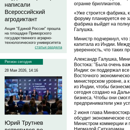
огранке бриллиантов.
написали
Всероссийский
«Уже строится фабрика, 
форуму планируется ее за
агродиктант
фабрика выйдет на полну
Акция "Единой России" прошла
Галушка.
на площадке Приморского
государственного аграрно-
Министр подчеркнул, что 
технологического университета
капитала из Индии. Межд
статьи раздела
уверенность, что таких п
Александр Галушка, Мини
Регион сегодня
Востока: "Была очень ва
Индии: он поддержал все
28 Мая 2026, 14:16
Восточного экономическо
министерском уровне, а 
из Индии, чтобы бизнесме
сегодня создано на Даль
бизнеса. Чтобы они смогл
предприниматели уже ус
2 июня глава Минвосток
обсудит экономическое с
Юрий Трутнев
Министром коммерции и 
Нирмалой Ситхараман.