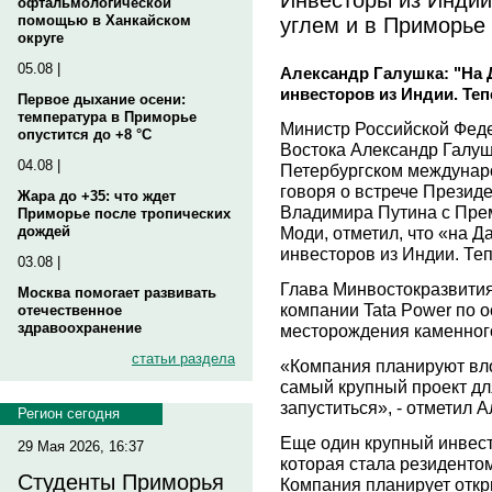
офтальмологической
углем и в Приморье
помощью в Ханкайском
округе
05.08 |
Александр Галушка: "На 
инвесторов из Индии. Теп
Первое дыхание осени:
температура в Приморье
Министр Российской Фед
опустится до +8 °C
Востока Александр Галуш
04.08 |
Петербургском междунар
говоря о встрече Презид
Жара до +35: что ждет
Владимира Путина с Пре
Приморье после тропических
Моди, отметил, что «на Д
дождей
инвесторов из Индии. Теп
03.08 |
Глава Минвостокразвития
Москва помогает развивать
компании Tata Power по 
отечественное
здравоохранение
месторождения каменного
статьи раздела
«Компания планируют вл
самый крупный проект для
запуститься», - отметил 
Регион сегодня
Еще один крупный инвест
29 Мая 2026, 16:37
которая стала резиденто
Студенты Приморья
Компания планирует откр