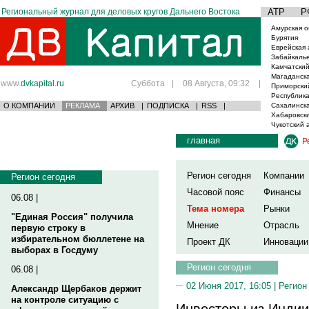
Региональный журнал для деловых кругов Дальнего Востока
АТР
Р
Амурская о
Бурятия
Еврейская 
Забайкаль
Камчатский
Магаданска
www.
dvkapital.ru
Суббота
|
08 Августа, 09:32
|
Приморски
Республика
О КОМПАНИИ
РЕКЛАМА
АРХИВ
|
ПОДПИСКА
|
RSS
|
Сахалинска
Хабаровски
Чукотский 
главная
Р
Регион сегодня
Компании
Регион сегодня
Часовой пояс
Финансы
06.08 |
Тема номера
Рынки
"Единая Россия" получила
Мнение
Отрасль
первую строку в
избирательном бюллетене на
Проект ДК
Инновации
выборах в Госдуму
Регион сегодня
06.08 |
02 Июня 2017, 16:05 |
Регион
Александр Щербаков держит
на контроле ситуацию с
Инвесторы из Индии