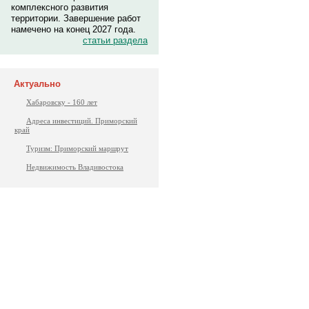
комплексного развития
территории. Завершение работ
намечено на конец 2027 года.
статьи раздела
Актуально
Хабаровску - 160 лет
Адреса инвестиций. Приморский
край
Туризм: Приморский маршрут
Недвижимость Владивостока