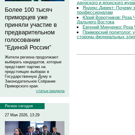
даурского и японского жур
Яндекс.Директ: Почему з
Более 100 тысяч
профессионалам
приморцев уже
Юрий Воротников: Роза 
Дальнего Востока
приняли участие в
Евгений Минченко: Роза 
предварительном
Приморский политолог: 
стороны федеральных эли
голосовании
"Единой России"
Жители региона продолжают
выбирать кандидатов, которые
представят партию на
предстоящих выборах в
Государственную Думу и
Законодательное Собрание
Приморского края.
статьи раздела
Регион сегодня
27 Мая 2026, 13:29