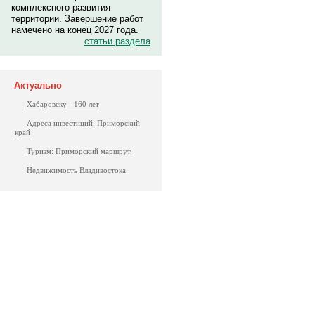
комплексного развития
территории. Завершение работ
намечено на конец 2027 года.
статьи раздела
Актуально
Хабаровску - 160 лет
Адреса инвестиций. Приморский
край
Туризм: Приморский маршрут
Недвижимость Владивостока