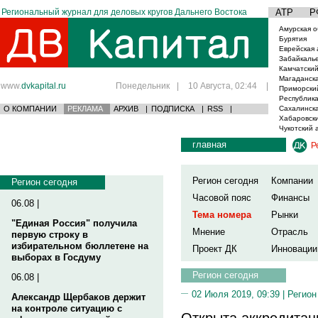
Региональный журнал для деловых кругов Дальнего Востока
АТР
Р
Амурская о
Бурятия
Еврейская 
Забайкаль
Камчатский
Магаданска
www.
dvkapital.ru
Понедельник
|
10 Августа, 02:44
|
Приморски
Республика
О КОМПАНИИ
РЕКЛАМА
АРХИВ
|
ПОДПИСКА
|
RSS
|
Сахалинска
Хабаровски
Чукотский 
главная
Р
Регион сегодня
Компании
Регион сегодня
Часовой пояс
Финансы
06.08 |
Тема номера
Рынки
"Единая Россия" получила
Мнение
Отрасль
первую строку в
избирательном бюллетене на
Проект ДК
Инновации
выборах в Госдуму
Регион сегодня
06.08 |
02 Июля 2019, 09:39 |
Регион
Александр Щербаков держит
на контроле ситуацию с
Открыта аккредитац