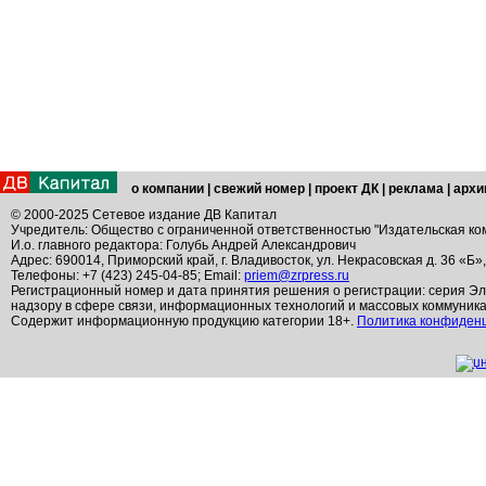
о компании
|
свежий номер
|
проект ДК
|
реклама
|
архи
© 2000-2025 Сетевое издание ДВ Капитал
Учредитель: Общество с ограниченной ответственностью "Издательская ко
И.о. главного редактора: Голубь Андрей Александрович
Адрес: 690014, Приморский край, г. Владивосток, ул. Некрасовская д. 36 «Б»
Телефоны: +7 (423) 245-04-85; Email:
priem@zrpress.ru
Регистрационный номер и дата принятия решения о регистрации: серия Эл
надзору в сфере связи, информационных технологий и массовых коммуник
Содержит информационную продукцию категории 18+.
Политика конфиден