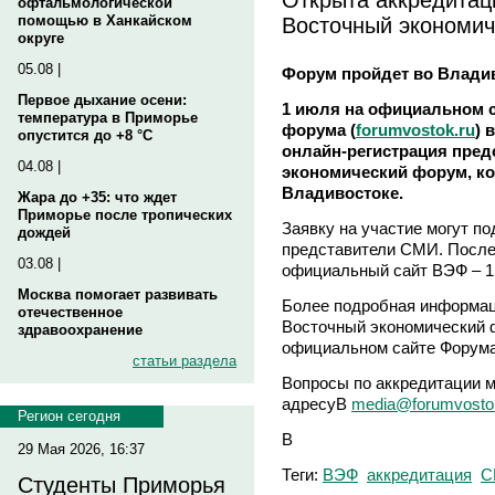
офтальмологической
Восточный экономи
помощью в Ханкайском
округе
05.08 |
Форум пройдет во Владив
Первое дыхание осени:
1 июля на официальном с
температура в Приморье
форума (
forumvostok.ru
) 
опустится до +8 °C
онлайн-регистрация пред
04.08 |
экономический форум, ко
Владивостоке.
Жара до +35: что ждет
Приморье после тропических
Заявку на участие могут п
дождей
представители СМИ. После
03.08 |
официальный сайт ВЭФ – 1 
Москва помогает развивать
Более подробная информац
отечественное
Восточный экономический 
здравоохранение
официальном сайте Форума
статьи раздела
Вопросы по аккредитации 
адресуВ
media@forumvosto
Регион сегодня
В
29 Мая 2026, 16:37
Теги:
ВЭФ
аккредитация
С
Студенты Приморья