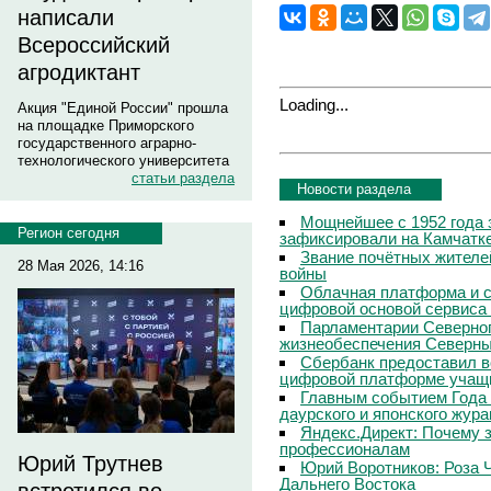
написали
Всероссийский
агродиктант
Loading...
Акция "Единой России" прошла
на площадке Приморского
государственного аграрно-
технологического университета
статьи раздела
Новости раздела
Мощнейшее с 1952 года 
Регион сегодня
зафиксировали на Камчатк
Звание почётных жителе
28 Мая 2026, 14:16
войны
Облачная платформа и 
цифровой основой сервиса
Парламентарии Северног
жизнеобеспечения Северны
Сбербанк предоставил в
цифровой платформе учащи
Главным событием Года 
даурского и японского жур
Яндекс.Директ: Почему з
профессионалам
Юрий Трутнев
Юрий Воротников: Роза 
Дальнего Востока