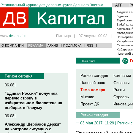
Региональный журнал для деловых кругов Дальнего Востока
АТР
Р
Амурская о
Бурятия
Еврейская 
Забайкаль
Камчатский
Магаданска
www.
dvkapital.ru
Пятница
|
07 Августа, 00:08
|
Приморски
Республика
О КОМПАНИИ
РЕКЛАМА
АРХИВ
|
ПОДПИСКА
|
RSS
|
Сахалинска
Хабаровски
Чукотский 
главная
Р
Регион сегодня
Компании
Регион сегодня
Часовой пояс
Финансы
06.08 |
Тема номера
Рынки
"Единая Россия" получила
Мнение
Отрасль
первую строку в
избирательном бюллетене на
Проект ДК
Инновации
выборах в Госдуму
Регион сегодня
06.08 |
03 Мая 2017, 11:29 |
Регион 
Александр Щербаков держит
на контроле ситуацию с
Экспертный клуб пр