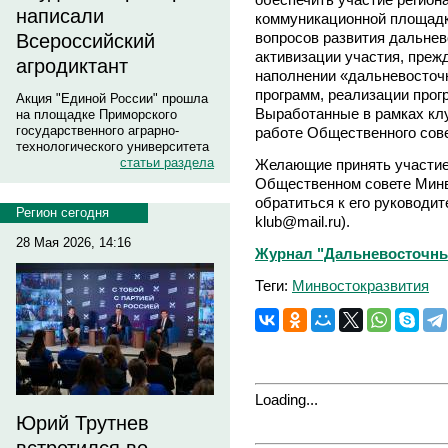
написали
коммуникационной площадк
вопросов развития дальнев
Всероссийский
активизации участия, прежд
агродиктант
наполнении «дальневосточ
программ, реализации прог
Акция "Единой России" прошла
Выработанные в рамках кл
на площадке Приморского
государственного аграрно-
работе Общественного сове
технологического университета
статьи раздела
Желающие принять участие 
Общественном совете Минв
обратиться к его руководит
Регион сегодня
klub@mail.ru).
28 Мая 2026, 14:16
Журнал "Дальневосточны
Теги:
Минвостокразвития
Loading...
Юрий Трутнев