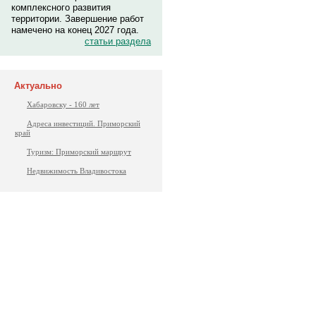
комплексного развития
территории. Завершение работ
намечено на конец 2027 года.
статьи раздела
Актуально
Хабаровску - 160 лет
Адреса инвестиций. Приморский
край
Туризм: Приморский маршрут
Недвижимость Владивостока