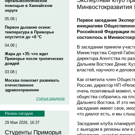
офтальмологической
Минвостокразвития 
помощью в Ханкайском
округе
05.08 |
Первое заседание Эксперт
инициативе Общественног
Первое дыхание осени:
Российской Федерации по
температура в Приморье
состоялось в Минвостокр
опустится до +8 °C
04.08 |
В заседании приняли участ
Министерства Сергей Габес
Жара до +35: что ждет
директора Агентства по раз
Приморье после тропических
дождей
Дальнем Востоке Денис Куз
властей, научного и делово
03.08 |
Как отметила член Обществ
Москва помогает развивать
России, директор НП «Реги
отечественное
здравоохранение
очень позитивный момент, ч
общества собрались на пл
статьи раздела
Дальнего Востока. И это не
заседания имеют свое, иног
что диалог есть, и мы слыш
Регион сегодня
29 Мая 2026, 16:37
Заседания клуба планирует
с выездом в регионы или в
Студенты Приморья
обеспечить участие регион