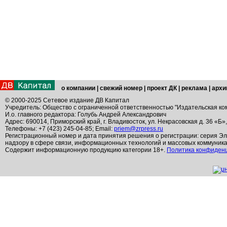
о компании
|
свежий номер
|
проект ДК
|
реклама
|
архи
© 2000-2025 Сетевое издание ДВ Капитал
Учредитель: Общество с ограниченной ответственностью "Издательская ко
И.о. главного редактора: Голубь Андрей Александрович
Адрес: 690014, Приморский край, г. Владивосток, ул. Некрасовская д. 36 «Б»
Телефоны: +7 (423) 245-04-85; Email:
priem@zrpress.ru
Регистрационный номер и дата принятия решения о регистрации: серия Эл
надзору в сфере связи, информационных технологий и массовых коммуник
Содержит информационную продукцию категории 18+.
Политика конфиден