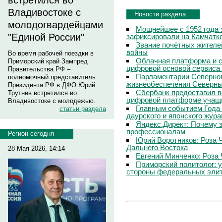
встретился во
Владивостоке с
Новости раздела
молодогвардейцами
Мощнейшее с 1952 года 
"Единой России"
зафиксировали на Камчатк
Звание почётных жителе
войны
Во время рабочей поездки в
Облачная платформа и 
Приморский край Зампред
цифровой основой сервиса
Правительства РФ –
Парламентарии Северног
полномочный представитель
жизнеобеспечения Северны
Президента РФ в ДФО Юрий
Сбербанк предоставил в
Трутнев встретился во
цифровой платформе учащи
Владивостоке с молодежью.
Главным событием Года 
статьи раздела
даурского и японского жур
Яндекс.Директ: Почему з
профессионалам
Регион сегодня
Юрий Воротников: Роза 
Дальнего Востока
28 Мая 2026, 14:14
Евгений Минченко: Роза 
Приморский политолог: 
стороны федеральных эли