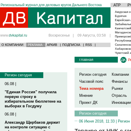
Региональный журнал для деловых кругов Дальнего Востока
АТР
Р
Амурская о
Бурятия
Еврейская 
Забайкаль
Камчатский
Магаданска
www.
dvkapital.ru
Воскресенье
|
09 Августа, 03:58
|
Приморски
Республика
О КОМПАНИИ
РЕКЛАМА
АРХИВ
|
ПОДПИСКА
|
RSS
|
Сахалинска
Хабаровски
Чукотский 
главная
Р
Регион сегодня
Компании
Регион сегодня
Часовой пояс
Финансы
06.08 |
Тема номера
Рынки
"Единая Россия" получила
Мнение
Отрасль
первую строку в
избирательном бюллетене на
Проект ДК
Инновации
выборах в Госдуму
Регион сегодня
06.08 |
06 Июня 2018, 11:33 |
Регион
Александр Щербаков держит
на контроле ситуацию с
Топливо от ННК с га