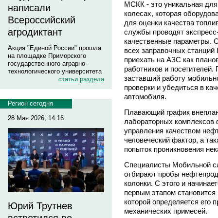
МСКК - это уникальная для
написали
колесах, которая оборудо
Всероссийский
для оценки качества топли
агродиктант
службы проводят экспресс
качественные параметры. О
Акция "Единой России" прошла
всех заправочных станций 
на площадке Приморского
приехать на АЗС как плано
государственного аграрно-
работников и посетителей.
технологического университета
заставший работу мобильн
статьи раздела
проверки и убедиться в кач
автомобиля.
Регион сегодня
Плавающий график внепла
28 Мая 2026, 14:16
лабораторных комплексов 
управления качеством неф
человеческий фактор, а та
попыток проникновения нек
Специалисты Мобильной с
отбирают пробы нефтепрод
колонки. С этого и начинае
первым этапом становится 
которой определяется его п
Юрий Трутнев
механических примесей.