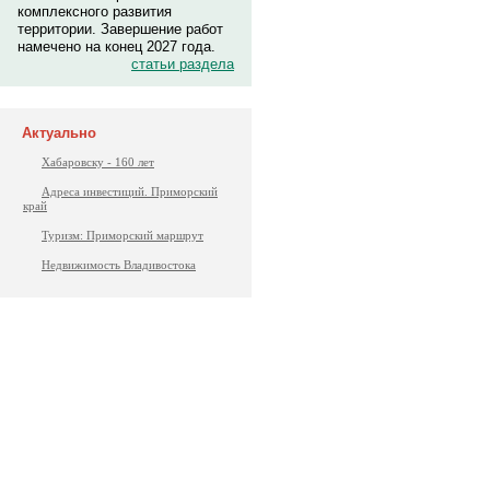
комплексного развития
территории. Завершение работ
намечено на конец 2027 года.
статьи раздела
Актуально
Хабаровску - 160 лет
Адреса инвестиций. Приморский
край
Туризм: Приморский маршрут
Недвижимость Владивостока