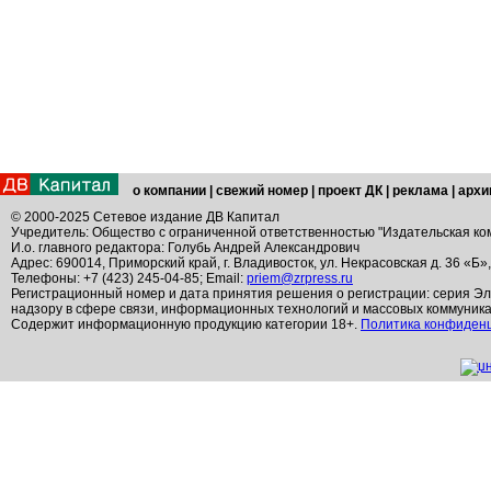
о компании
|
свежий номер
|
проект ДК
|
реклама
|
архи
© 2000-2025 Сетевое издание ДВ Капитал
Учредитель: Общество с ограниченной ответственностью "Издательская ко
И.о. главного редактора: Голубь Андрей Александрович
Адрес: 690014, Приморский край, г. Владивосток, ул. Некрасовская д. 36 «Б»
Телефоны: +7 (423) 245-04-85; Email:
priem@zrpress.ru
Регистрационный номер и дата принятия решения о регистрации: серия Эл
надзору в сфере связи, информационных технологий и массовых коммуник
Содержит информационную продукцию категории 18+.
Политика конфиден