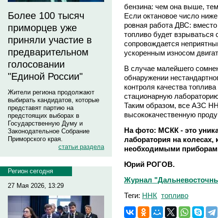
бензина: чем она выше, те
Более 100 тысяч
Если октановое число ниже
ровная работа ДВС: вместо 
приморцев уже
топливо будет взрываться с
приняли участие в
сопровождается неприятны
предварительном
ускоренным износом двигат
голосовании
В случае малейшего сомнен
"Единой России"
обнаружении нестандартно
контроля качества топлива
Жители региона продолжают
стационарную лабораторию
выбирать кандидатов, которые
Таким образом, все АЗС НН
представят партию на
высококачественную проду
предстоящих выборах в
Государственную Думу и
На фото: МСКК - это уни
Законодательное Собрание
лаборатория на колесах,
Приморского края.
статьи раздела
необходимыми приборами
Юрий РОГОВ.
Регион сегодня
Журнал "Дальневосточны
27 Мая 2026, 13:29
Теги:
ННК
топливо