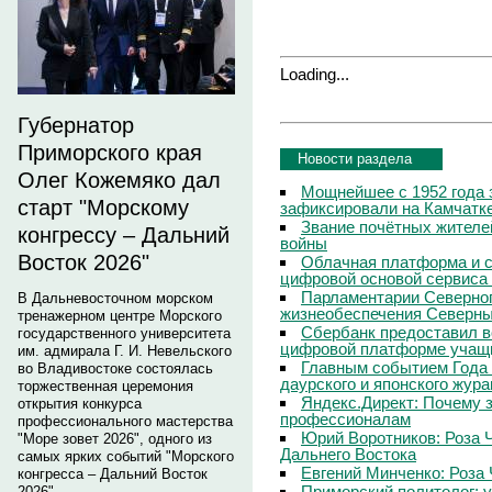
Loading...
Губернатор
Приморского края
Новости раздела
Олег Кожемяко дал
Мощнейшее с 1952 года 
старт "Морскому
зафиксировали на Камчатк
Звание почётных жителе
конгрессу – Дальний
войны
Восток 2026"
Облачная платформа и 
цифровой основой сервиса
Парламентарии Северног
В Дальневосточном морском
жизнеобеспечения Северны
тренажерном центре Морского
Сбербанк предоставил в
государственного университета
цифровой платформе учащи
им. адмирала Г. И. Невельского
Главным событием Года 
во Владивостоке состоялась
даурского и японского жур
торжественная церемония
Яндекс.Директ: Почему з
открытия конкурса
профессионалам
профессионального мастерства
Юрий Воротников: Роза 
"Море зовет 2026", одного из
Дальнего Востока
самых ярких событий "Морского
Евгений Минченко: Роза 
конгресса – Дальний Восток
Приморский политолог: 
2026".