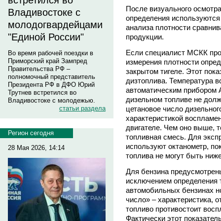
встретился во
После визуального осмотра
Владивостоке с
определения используются 
молодогвардейцами
анализа плотности сравнив
"Единой России"
продукции.
Если специалист МСКК пров
Во время рабочей поездки в
Приморский край Зампред
измерения плотности опре
Правительства РФ –
закрытом тигеле. Этот пок
полномочный представитель
дизтоплива. Температура 
Президента РФ в ДФО Юрий
автоматическим прибором А
Трутнев встретился во
дизельном топливе не долж
Владивостоке с молодежью.
цетановое число дизельног
статьи раздела
характеристикой воспламен
двигателе. Чем оно выше, 
Регион сегодня
топливная смесь. Для эксп
используют октанометр, пок
28 Мая 2026, 14:14
топлива не могут быть ниже
Для бензина предусмотрен
исключением определения 
автомобильных бензинах н
число» – характеристика, 
топливо противостоит восп
Фактически этот показател