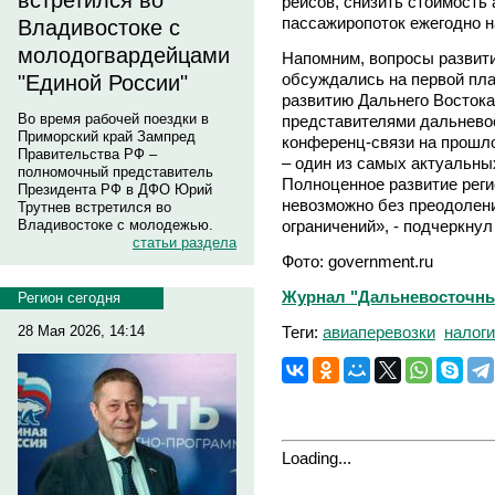
встретился во
рейсов, снизить стоимость
пассажиропоток ежегодно н
Владивостоке с
молодогвардейцами
Напомним, вопросы развит
обсуждались на первой пла
"Единой России"
развитию Дальнего Востока
Во время рабочей поездки в
представителями дальневос
Приморский край Зампред
конференц-связи на прошло
Правительства РФ –
– один из самых актуальны
полномочный представитель
Полноценное развитие реги
Президента РФ в ДФО Юрий
невозможно без преодоле
Трутнев встретился во
ограничений», - подчеркну
Владивостоке с молодежью.
статьи раздела
Фото: government.ru
Журнал "Дальневосточны
Регион сегодня
Теги:
авиаперевозки
налоги
28 Мая 2026, 14:14
Loading...