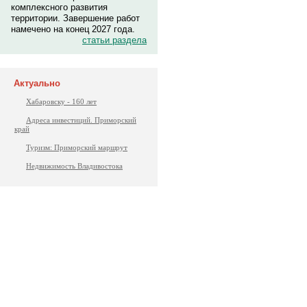
комплексного развития
территории. Завершение работ
намечено на конец 2027 года.
статьи раздела
Актуально
Хабаровску - 160 лет
Адреса инвестиций. Приморский
край
Туризм: Приморский маршрут
Недвижимость Владивостока