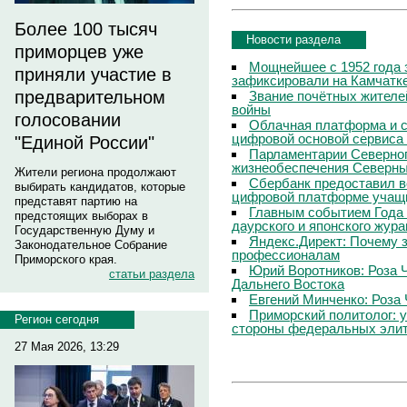
Более 100 тысяч
Новости раздела
приморцев уже
Мощнейшее с 1952 года 
приняли участие в
зафиксировали на Камчатк
предварительном
Звание почётных жителе
войны
голосовании
Облачная платформа и 
цифровой основой сервиса
"Единой России"
Парламентарии Северног
жизнеобеспечения Северны
Жители региона продолжают
Сбербанк предоставил в
выбирать кандидатов, которые
цифровой платформе учащи
представят партию на
Главным событием Года 
предстоящих выборах в
даурского и японского жур
Государственную Думу и
Яндекс.Директ: Почему з
Законодательное Собрание
профессионалам
Приморского края.
Юрий Воротников: Роза 
статьи раздела
Дальнего Востока
Евгений Минченко: Роза 
Приморский политолог: 
Регион сегодня
стороны федеральных эли
27 Мая 2026, 13:29