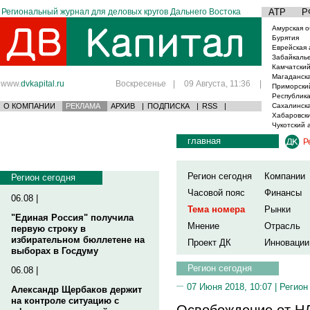
Региональный журнал для деловых кругов Дальнего Востока
АТР
Р
Амурская о
Бурятия
Еврейская 
Забайкаль
Камчатский
Магаданска
www.
dvkapital.ru
Воскресенье
|
09 Августа, 11:36
|
Приморски
Республика
О КОМПАНИИ
РЕКЛАМА
АРХИВ
|
ПОДПИСКА
|
RSS
|
Сахалинска
Хабаровски
Чукотский 
главная
Р
Регион сегодня
Компании
Регион сегодня
Часовой пояс
Финансы
06.08 |
Тема номера
Рынки
"Единая Россия" получила
Мнение
Отрасль
первую строку в
избирательном бюллетене на
Проект ДК
Инновации
выборах в Госдуму
Регион сегодня
06.08 |
07 Июня 2018, 10:07 |
Регион
Александр Щербаков держит
на контроле ситуацию с
Освобождение от НД