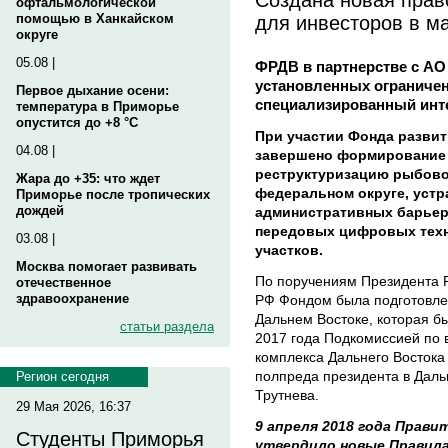
офтальмологической
для инвесторов в м
помощью в Ханкайском
округе
05.08 |
ФРДВ в партнерстве с АО
установленных ограниче
Первое дыхание осени:
специализированный инт
температура в Приморье
опустится до +8 °C
При участии Фонда развит
04.08 |
завершено формирование 
реструктуризацию рыбово
Жара до +35: что ждет
федеральном округе, уст
Приморье после тропических
дождей
административных барьер
передовых цифровых тех
03.08 |
участков.
Москва помогает развивать
По поручениям Президента 
отечественное
здравоохранение
РФ Фондом была подготовлен
Дальнем Востоке, которая б
статьи раздела
2017 года Подкомиссией по 
комплекса Дальнего Востока
полпреда президента в Дал
Регион сегодня
Трутнева.
29 Мая 2026, 16:37
9 апреля 2018 года Прав
Студенты Приморья
утвердило новые Правила