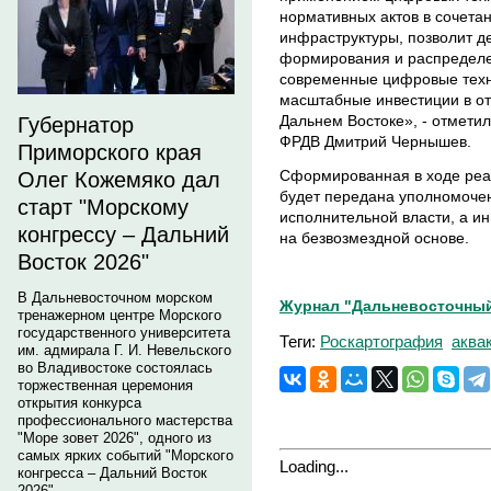
нормативных актов в сочета
инфраструктуры, позволит 
формирования и распределе
современные цифровые техн
масштабные инвестиции в от
Дальнем Востоке», - отмети
Губернатор
ФРДВ Дмитрий Чернышев.
Приморского края
Сформированная в ходе реа
Олег Кожемяко дал
будет передана уполномоч
старт "Морскому
исполнительной власти, а ин
конгрессу – Дальний
на безвозмездной основе.
Восток 2026"
В Дальневосточном морском
Журнал "Дальневосточный
тренажерном центре Морского
государственного университета
Теги:
Роскартография
аква
им. адмирала Г. И. Невельского
во Владивостоке состоялась
торжественная церемония
открытия конкурса
профессионального мастерства
"Море зовет 2026", одного из
самых ярких событий "Морского
Loading...
конгресса – Дальний Восток
2026".