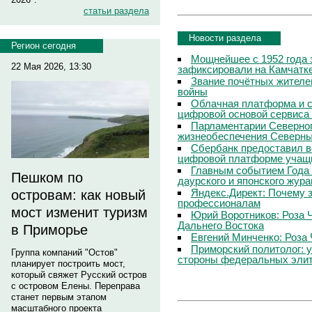
статьи раздела
Новости раздела
Регион сегодня
Мощнейшее с 1952 года 
22 Мая 2026, 13:30
зафиксировали на Камчатк
Звание почётных жителе
войны
Облачная платформа и 
цифровой основой сервиса
Парламентарии Северног
жизнеобеспечения Северны
Сбербанк предоставил в
цифровой платформе учащи
Главным событием Года 
Пешком по
даурского и японского жур
Яндекс.Директ: Почему з
островам: как новый
профессионалам
мост изменит туризм
Юрий Воротников: Роза 
Дальнего Востока
в Приморье
Евгений Минченко: Роза 
Приморский политолог: 
Группа компаний "Остов"
стороны федеральных эли
планирует построить мост,
который свяжет Русский остров
с островом Елены. Переправа
станет первым этапом
масштабного проекта