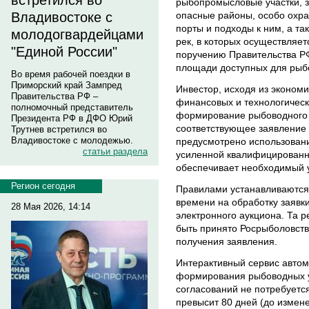
встретился во
рыбопромысловые участки, 
опасные районы, особо охр
Владивостоке с
порты и подходы к ним, а та
молодогвардейцами
рек, в которых осуществляе
"Единой России"
поручению Правительства Р
площади доступных для рыбо
Во время рабочей поездки в
Приморский край Зампред
Инвестор, исходя из эконом
Правительства РФ –
финансовых и технологическ
полномочный представитель
формирование рыбоводного у
Президента РФ в ДФО Юрий
соответствующее заявление 
Трутнев встретился во
Владивостоке с молодежью.
предусмотрено использовани
статьи раздела
усиленной квалифицированно
обеспечивает необходимый у
Регион сегодня
Правилами устанавливаются ч
времени на обработку заявк
28 Мая 2026, 14:14
электронного аукциона. Та 
быть принято Росрыболовств
получения заявления.
Интерактивный сервис автом
формирования рыбоводных у
согласований не потребуетс
превысит 80 дней (до измен