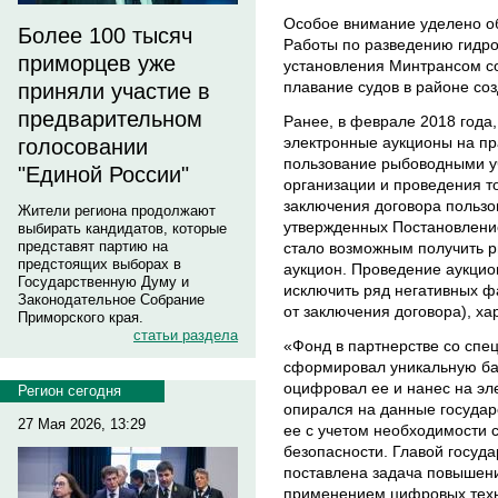
Особое внимание уделено о
Более 100 тысяч
Работы по разведению гидро
приморцев уже
установления Минтрансом со
плавание судов в районе соз
приняли участие в
предварительном
Ранее, в феврале 2018 года
электронные аукционы на пр
голосовании
пользование рыбоводными у
"Единой России"
организации и проведения то
заключения договора пользо
Жители региона продолжают
утвержденных Постановлени
выбирать кандидатов, которые
представят партию на
стало возможным получить р
предстоящих выборах в
аукцион. Проведение аукцио
Государственную Думу и
исключить ряд негативных фа
Законодательное Собрание
от заключения договора), ха
Приморского края.
статьи раздела
«Фонд в партнерстве со сп
сформировал уникальную баз
оцифровал ее и нанес на эл
Регион сегодня
опирался на данные государ
27 Мая 2026, 13:29
ее с учетом необходимости
безопасности. Главой госуд
поставлена задача повышен
применением цифровых техн