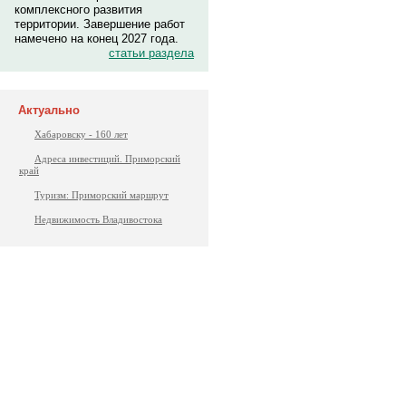
комплексного развития
территории. Завершение работ
намечено на конец 2027 года.
статьи раздела
Актуально
Хабаровску - 160 лет
Адреса инвестиций. Приморский
край
Туризм: Приморский маршрут
Недвижимость Владивостока