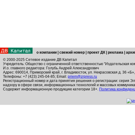
о компании
|
свежий номер
|
проект ДК
|
реклама
|
архи
© 2000-2025 Сетевое издание ДВ Капитал
Учредитель: Общество с ограниченной ответственностью "Издательская ко
И.о. главного редактора: Голубь Андрей Александрович
Адрес: 690014, Приморский край, г. Владивосток, ул. Некрасовская д. 36 «Б»
Телефоны: +7 (423) 245-04-85; Email:
priem@zrpress.ru
Регистрационный номер и дата принятия решения о регистрации: серия Эл
надзору в сфере связи, информационных технологий и массовых коммуник
Содержит информационную продукцию категории 18+.
Политика конфиден