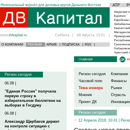
Региональный журнал для деловых кругов Дальнего Востока
АТР
Р
Амурская о
Бурятия
Еврейская 
Забайкаль
Камчатский
Магаданска
www.
dvkapital.ru
Суббота
|
08 Августа, 15:01
|
Приморски
Республика
О КОМПАНИИ
РЕКЛАМА
АРХИВ
|
ПОДПИСКА
|
RSS
|
Сахалинска
Хабаровски
Чукотский 
главная
Р
Регион сегодня
Компании
Регион сегодня
Часовой пояс
Финансы
06.08 |
Тема номера
Рынки
"Единая Россия" получила
Мнение
Отрасль
первую строку в
избирательном бюллетене на
Проект ДК
Инновации
выборах в Госдуму
Регион сегодня
06.08 |
12 Апреля 2018, 10:41 |
Реги
Александр Щербаков держит
на контроле ситуацию с
Создана новая прав