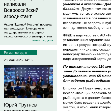
написали
участков в акватории Да
бассейна
.
Документом взам
Всероссийский
марикультурных участков вв
агродиктант
устанавливается обязанност
всевозможные запреты и пуб
Акция "Единой России" прошла
зон, где можно свободно на
на площадке Приморского
государственного аграрно-
ФРДВ в партнерстве с АО «Р
технологического университета
установленных ограничений
статьи раздела
интернет-ресурс, который с
передает инициативу создан
Регион сегодня
непосредственно инвестору 
виде интерактивной карты д
28 Мая 2026, 14:16
По итогам анализа 110 мл
зоны Дальневосточного р
установлено, что 65 млн 
для ведения рыбоводного 
В принятом Правительством
исчерпывающий перечень за
рыбоводства в данном бассей
может быть введена в хозяй
Юрий Трутнев
участки, в отношении котор