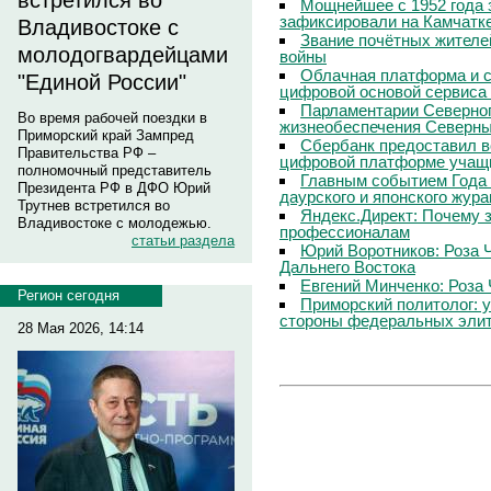
встретился во
Мощнейшее с 1952 года 
зафиксировали на Камчатк
Владивостоке с
Звание почётных жителе
молодогвардейцами
войны
Облачная платформа и 
"Единой России"
цифровой основой сервиса
Парламентарии Северног
Во время рабочей поездки в
жизнеобеспечения Северны
Приморский край Зампред
Сбербанк предоставил в
Правительства РФ –
цифровой платформе учащи
полномочный представитель
Главным событием Года 
Президента РФ в ДФО Юрий
даурского и японского жур
Трутнев встретился во
Яндекс.Директ: Почему з
Владивостоке с молодежью.
профессионалам
статьи раздела
Юрий Воротников: Роза 
Дальнего Востока
Евгений Минченко: Роза 
Регион сегодня
Приморский политолог: 
стороны федеральных эли
28 Мая 2026, 14:14