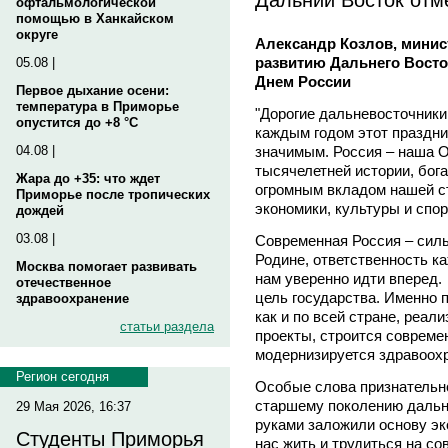
офтальмологической
помощью в Ханкайском
округе
Александр Козлов, минис
развитию Дальнего Восто
05.08 |
Днем России
Первое дыхание осени:
температура в Приморье
"Дорогие дальневосточники
опустится до +8 °C
каждым годом этот праздни
значимым. Россия – наша О
04.08 |
тысячелетней истории, бога
Жара до +35: что ждет
огромным вкладом нашей ст
Приморье после тропических
экономики, культуры и спор
дождей
03.08 |
Современная Россия – сил
Родине, ответственность ка
Москва помогает развивать
нам уверенно идти вперед.
отечественное
цель государства. Именно 
здравоохранение
как и по всей стране, реа
статьи раздела
проекты, строится совреме
модернизируется здравоохр
Регион сегодня
Особые слова признательно
старшему поколению дальн
29 Мая 2026, 16:37
руками заложили основу эк
Студенты Приморья
нас жить и трудиться на с