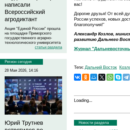
написали
вас!
Всероссийский
Дорогие друзья! От всей д
агродиктант
России успехов, новых дост
благополучия!"
Акция "Единой России" прошла
на площадке Приморского
Александр Козлов, минис
государственного аграрно-
развитию Дальнего Вос
технологического университета
статьи раздела
Журнал "Дальневосточны
Регион сегодня
Теги:
Дальний Восток
Козл
28 Мая 2026, 14:16
Loading...
Юрий Трутнев
Новости раздела