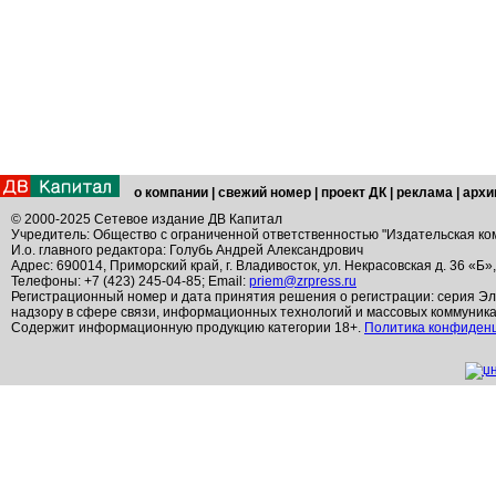
о компании
|
свежий номер
|
проект ДК
|
реклама
|
архи
© 2000-2025 Сетевое издание ДВ Капитал
Учредитель: Общество с ограниченной ответственностью "Издательская ко
И.о. главного редактора: Голубь Андрей Александрович
Адрес: 690014, Приморский край, г. Владивосток, ул. Некрасовская д. 36 «Б»
Телефоны: +7 (423) 245-04-85; Email:
priem@zrpress.ru
Регистрационный номер и дата принятия решения о регистрации: серия Эл
надзору в сфере связи, информационных технологий и массовых коммуник
Содержит информационную продукцию категории 18+.
Политика конфиден