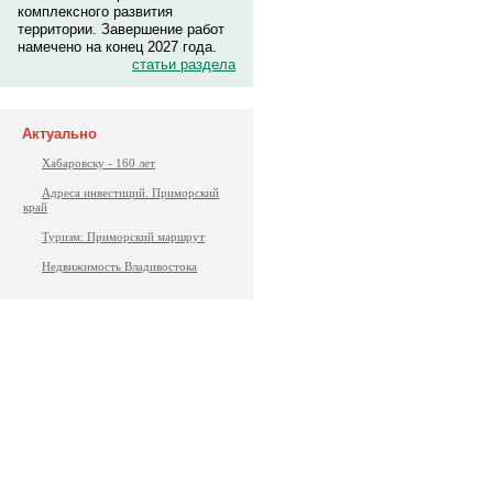
комплексного развития
территории. Завершение работ
намечено на конец 2027 года.
статьи раздела
Актуально
Хабаровску - 160 лет
Адреса инвестиций. Приморский
край
Туризм: Приморский маршрут
Недвижимость Владивостока