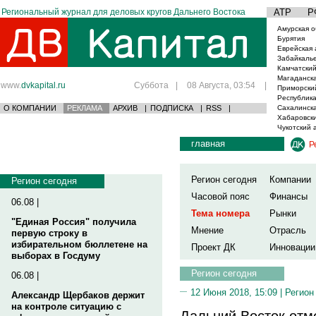
Региональный журнал для деловых кругов Дальнего Востока
АТР
Р
Амурская о
Бурятия
Еврейская 
Забайкаль
Камчатский
Магаданска
www.
dvkapital.ru
Суббота
|
08 Августа, 03:54
|
Приморски
Республика
О КОМПАНИИ
РЕКЛАМА
АРХИВ
|
ПОДПИСКА
|
RSS
|
Сахалинска
Хабаровски
Чукотский 
главная
Р
Регион сегодня
Компании
Регион сегодня
Часовой пояс
Финансы
06.08 |
Тема номера
Рынки
"Единая Россия" получила
Мнение
Отрасль
первую строку в
избирательном бюллетене на
Проект ДК
Инновации
выборах в Госдуму
Регион сегодня
06.08 |
12 Июня 2018, 15:09 |
Регион
Александр Щербаков держит
на контроле ситуацию с
Дальний Восток отм