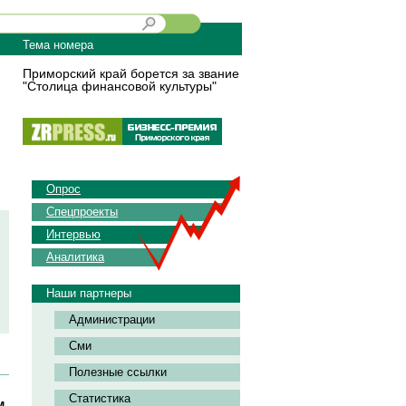
Тема номера
Приморский край борется за звание
"Столица финансовой культуры"
Опрос
Спецпроекты
Интервью
Аналитика
Наши партнеры
Администрации
Сми
Полезные ссылки
Статистика
м