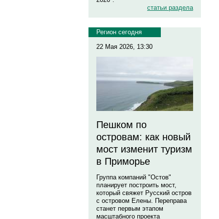
статьи раздела
Регион сегодня
22 Мая 2026, 13:30
Пешком по
островам: как новый
мост изменит туризм
в Приморье
Группа компаний "Остов"
планирует построить мост,
который свяжет Русский остров
с островом Елены. Переправа
станет первым этапом
масштабного проекта