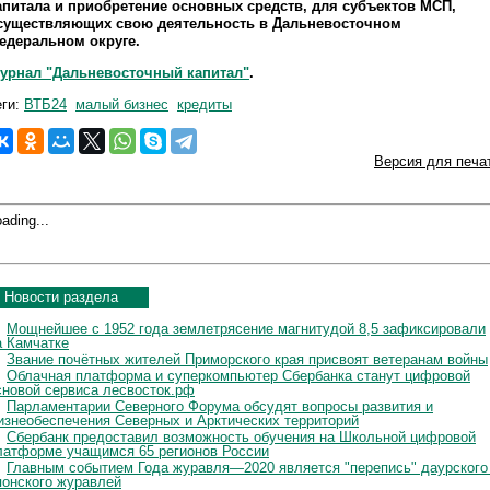
апитала и приобретение основных средств, для субъектов МСП,
существляющих свою деятельность в Дальневосточном
едеральном округе.
урнал "Дальневосточный капитал"
.
еги:
ВТБ24
малый бизнес
кредиты
Версия для печа
ading...
Новости раздела
Мощнейшее с 1952 года землетрясение магнитудой 8,5 зафиксировали
а Камчатке
Звание почётных жителей Приморского края присвоят ветеранам войны
Облачная платформа и суперкомпьютер Сбербанка станут цифровой
сновой сервиса лесвосток.рф
Парламентарии Северного Форума обсудят вопросы развития и
изнеобеспечения Северных и Арктических территорий
Сбербанк предоставил возможность обучения на Школьной цифровой
латформе учащимся 65 регионов России
Главным событием Года журавля—2020 является "перепись" даурского
понского журавлей