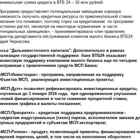
инимальная сумма кредита в ВТБ 24 – 10 млн рублей.
Программа предоставляет потенциальным заёмщикам хорошую
озможность получить кредитные ресурсы по привлекательной ставке.
омпании это понимают, поэтому спрос на кредитование по программе
остоянно растет, несмотря на некоторые ограничения в части
отенциальных заемщиков», - прокомментировала член правления,
иректор департамента обслуживания клиентов малого бизнеса ВТБ24
адия Черкасова.
осье "Дальневосточного капитала": Дополнительно в рамках
еализации государственной поддержки банк ВТБ24 оказывает
инансовую поддержку компаниям малого бизнеса еще по четырем
рограммам с привлечением средств МСП Банка:
 «МСП-Инвестиции» - программа, направленная на поддержку
убъектов МСП, реализующих инвестиционные проекты;
 «МСП-Дуэт» позволяет рефинансировать инвестиционные кредиты,
олученные до 1 января 2016 года, при одновременном улучшении
словий финансирования в части снижения процентной ставки,
зменения графика и валюты погашения;
 «МСП-Приоритет» - кредитная поддержка предпринимателям–
езидентам индустриальных (техно) парков, исполнителям заказов д
рупных предприятий и субъектам МСП-экспортеров;
 «МСП-Регион» - продукт, позволяющий привлечь финансирование н
ирокий перечень целей, в том числе на пополнение оборотного