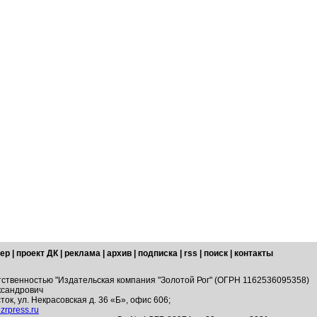
ер
|
проект ДК
|
реклама
|
архив
|
подписка
|
rss
|
поиск
|
контакты
тственностью "Издательская компания "Золотой Рог" (ОГРН 1162536095358)
ксандрович
ток, ул. Некрасовская д. 36 «Б», офис 606;
zrpress.ru