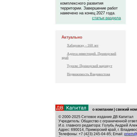
комплексного развития
территории. Завершение работ
намечено на конец 2027 года.
статьи раздела
Актуально
Хабаровску - 160 лет
Адреса инвестиций. Приморский
край
Туризм: Приморский маршрут
Недвижимость Владивостока
о компании
|
свежий ном
© 2000-2025 Сетевое издание ДВ Капитал
Учредитель: Общество с ограниченной отве
И.о. главного редактора: Голубь Андрей Але
Адрес: 690014, Приморский край, г. Владивос
Телефоны: +7 (423) 245-04-85; Email:
priem@