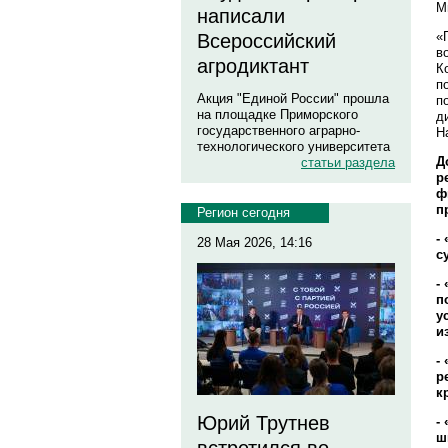
М
написали
«
Всероссийский
в
агродиктант
К
п
Акция "Единой России" прошла
п
на площадке Приморского
д
государственного аграрно-
Н
технологического университета
Д
статьи раздела
р
ф
п
Регион сегодня
-
28 Мая 2026, 14:16
с
-
п
у
и
-
р
к
Юрий Трутнев
-
ш