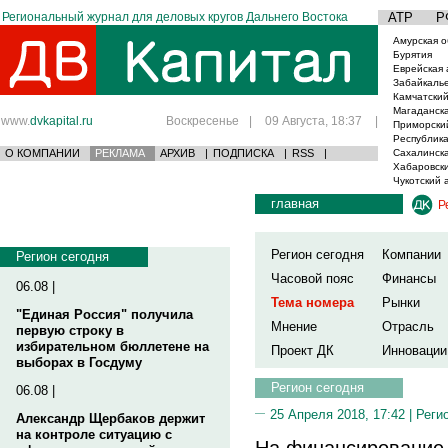
Региональный журнал для деловых кругов Дальнего Востока
АТР
Р
Амурская о
Бурятия
Еврейская 
Забайкаль
Камчатский
Магаданска
www.
dvkapital.ru
Воскресенье
|
09 Августа, 18:37
|
Приморски
Республика
О КОМПАНИИ
РЕКЛАМА
АРХИВ
|
ПОДПИСКА
|
RSS
|
Сахалинска
Хабаровски
Чукотский 
главная
Р
Регион сегодня
Компании
Регион сегодня
Часовой пояс
Финансы
06.08 |
Тема номера
Рынки
"Единая Россия" получила
Мнение
Отрасль
первую строку в
избирательном бюллетене на
Проект ДК
Инновации
выборах в Госдуму
Регион сегодня
06.08 |
25 Апреля 2018, 17:42 |
Реги
Александр Щербаков держит
на контроле ситуацию с
На финансирование 