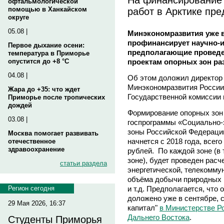
офтальмологической
работ в Арктике пр
помощью в Ханкайском
округе
05.08 |
Минэкономразвития уже 
профинансирует научно-и
Первое дыхание осени:
предполагающие проведе
температура в Приморье
проектам опорных зон раз
опустится до +8 °C
04.08 |
Об этом доложил директор 
Минэкономразвития России 
Жара до +35: что ждет
Государственной комиссии 
Приморье после тропических
дождей
Формирование опорных зон
03.08 |
госпрограммы «Социально-
зоны Российской Федераци
Москва помогает развивать
начнется с 2018 года, всег
отечественное
здравоохранение
рублей. По каждой зоне (в
зоне), будет проведен расч
статьи раздела
энергетической, телекомму
объёма добычи природных р
и т.д. Предполагается, что
Регион сегодня
доложено уже в сентябре,
29 Мая 2026, 16:37
капитал"
в Министерстве Р
Дальнего Востока
.
Студенты Приморья