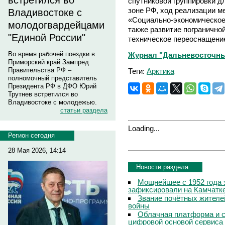
встретился во
спутниковой группировки дл
зоне РФ, ход реализации м
Владивостоке с
«Социально-экономическое 
молодогвардейцами
также развитие погранично
"Единой России"
техническое переоснащени
Во время рабочей поездки в
Журнал "Дальневосточны
Приморский край Зампред
Правительства РФ –
Теги:
Арктика
полномочный представитель
Президента РФ в ДФО Юрий
Трутнев встретился во
Владивостоке с молодежью.
статьи раздела
Loading...
Регион сегодня
28 Мая 2026, 14:14
Новости раздела
Мощнейшее с 1952 года 
зафиксировали на Камчатк
Звание почётных жителе
войны
Облачная платформа и 
цифровой основой сервиса