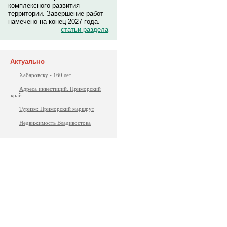
комплексного развития
территории. Завершение работ
намечено на конец 2027 года.
статьи раздела
Актуально
Хабаровску - 160 лет
Адреса инвестиций. Приморский
край
Туризм: Приморский маршрут
Недвижимость Владивостока