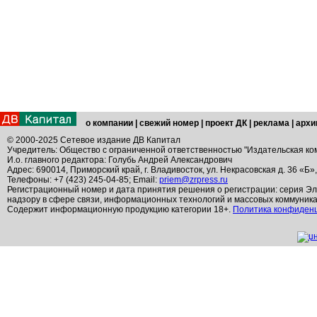
о компании
|
свежий номер
|
проект ДК
|
реклама
|
архи
© 2000-2025 Сетевое издание ДВ Капитал
Учредитель: Общество с ограниченной ответственностью "Издательская ко
И.о. главного редактора: Голубь Андрей Александрович
Адрес: 690014, Приморский край, г. Владивосток, ул. Некрасовская д. 36 «Б»
Телефоны: +7 (423) 245-04-85; Email:
priem@zrpress.ru
Регистрационный номер и дата принятия решения о регистрации: серия Эл
надзору в сфере связи, информационных технологий и массовых коммуник
Содержит информационную продукцию категории 18+.
Политика конфиден