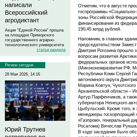
написали
Отметим, что в августе пр
госпрограммы «Социально-
Всероссийский
зоны Российской Федераци
агродиктант
финансирования из федерал
190,45 млрд рублей.
Акция "Единой России" прошла
на площадке Приморского
Напомним, в главном здани
государственного аграрно-
председательством Замест
технологического университета
статьи раздела
Дмитрия Рогозина прошло з
вопросам развития Арктики
федеральных органов испо
Регион сегодня
(Минэкономразвития РФ, Ми
Республики Коми Сергей Га
28 Мая 2026, 14:16
автономного округа Дмитри
Марина Ковтун, Чукотского 
Архангельской области – И
Артур Парфенчиков, а так
губернатора Ненецкого авт
Цыбульский. Кроме того, в 
менеджеры госкорпораций 
«Газпром», генеральный д
Росатома) Вячеслав Рукша,
Юрий Трутнев
В ходе заседания было об