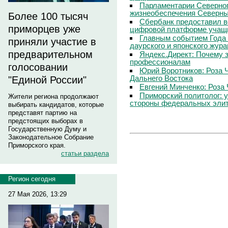
Парламентарии Северног
жизнеобеспечения Северны
Более 100 тысяч
Сбербанк предоставил в
приморцев уже
цифровой платформе учащи
Главным событием Года 
приняли участие в
даурского и японского жур
предварительном
Яндекс.Директ: Почему з
профессионалам
голосовании
Юрий Воротников: Роза 
Дальнего Востока
"Единой России"
Евгений Минченко: Роза 
Приморский политолог: 
Жители региона продолжают
стороны федеральных эли
выбирать кандидатов, которые
представят партию на
предстоящих выборах в
Государственную Думу и
Законодательное Собрание
Приморского края.
статьи раздела
Регион сегодня
27 Мая 2026, 13:29