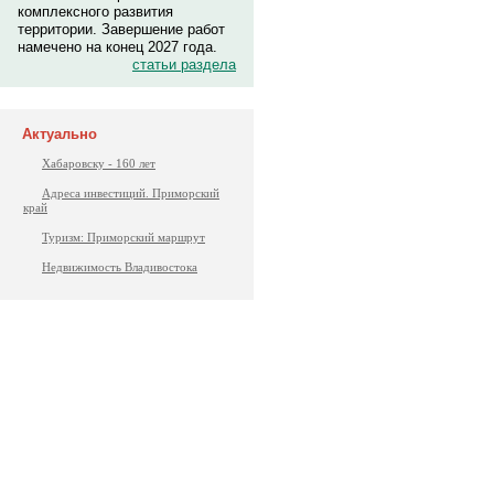
комплексного развития
территории. Завершение работ
намечено на конец 2027 года.
статьи раздела
Актуально
Хабаровску - 160 лет
Адреса инвестиций. Приморский
край
Туризм: Приморский маршрут
Недвижимость Владивостока