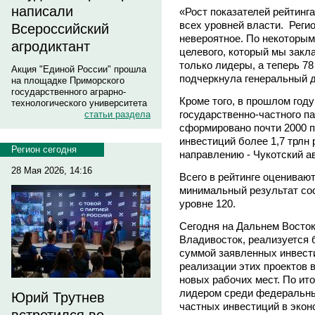
написали
«Рост показателей рейтинг
всех уровней власти. Рег
Всероссийский
невероятное. По некоторы
агродиктант
целевого, который мы закл
только лидеры, а теперь 78
Акция "Единой России" прошла
подчеркнула генеральный
на площадке Приморского
государственного аграрно-
Кроме того, в прошлом год
технологического университета
государственно-частного па
статьи раздела
сформировано почти 2000 
инвестиций более 1,7 трлн 
Регион сегодня
направлению - Чукотский а
28 Мая 2026, 14:16
Всего в рейтинге оценивают
минимальный результат сос
уровне 120.
Сегодня на Дальнем Восто
Владивосток, реализуется 
суммой заявленных инвести
реализации этих проектов 
новых рабочих мест. По ито
лидером среди федеральны
Юрий Трутнев
частных инвестиций в экон