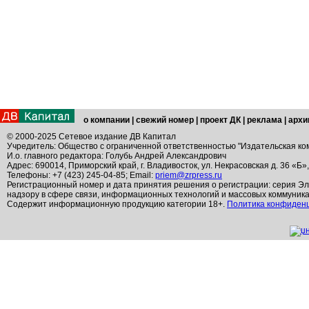
о компании
|
свежий номер
|
проект ДК
|
реклама
|
архи
© 2000-2025 Сетевое издание ДВ Капитал
Учредитель: Общество с ограниченной ответственностью "Издательская ко
И.о. главного редактора: Голубь Андрей Александрович
Адрес: 690014, Приморский край, г. Владивосток, ул. Некрасовская д. 36 «Б»
Телефоны: +7 (423) 245-04-85; Email:
priem@zrpress.ru
Регистрационный номер и дата принятия решения о регистрации: серия Эл
надзору в сфере связи, информационных технологий и массовых коммуник
Содержит информационную продукцию категории 18+.
Политика конфиден