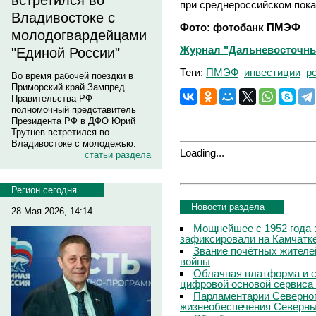
встретился во
при среднероссийском пока
Владивостоке с
Фото: фотобанк ПМЭФ
молодогвардейцами
Журнал "Дальневосточны
"Единой России"
Теги:
ПМЭФ
инвестиции
р
Во время рабочей поездки в
Приморский край Зампред
Правительства РФ –
полномочный представитель
Президента РФ в ДФО Юрий
Трутнев встретился во
Владивостоке с молодежью.
Loading...
статьи раздела
Регион сегодня
Новости раздела
28 Мая 2026, 14:14
Мощнейшее с 1952 года 
зафиксировали на Камчатк
Звание почётных жителе
войны
Облачная платформа и 
цифровой основой сервиса
Парламентарии Северног
жизнеобеспечения Северны