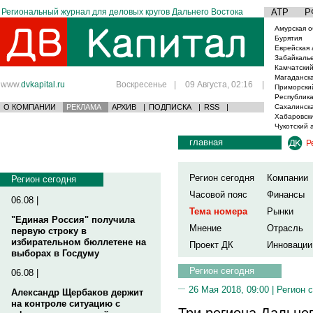
Региональный журнал для деловых кругов Дальнего Востока
АТР
Р
Амурская о
Бурятия
Еврейская 
Забайкаль
Камчатский
Магаданска
www.
dvkapital.ru
Воскресенье
|
09 Августа, 02:16
|
Приморски
Республика
О КОМПАНИИ
РЕКЛАМА
АРХИВ
|
ПОДПИСКА
|
RSS
|
Сахалинска
Хабаровски
Чукотский 
главная
Р
Регион сегодня
Компании
Регион сегодня
Часовой пояс
Финансы
06.08 |
Тема номера
Рынки
"Единая Россия" получила
Мнение
Отрасль
первую строку в
избирательном бюллетене на
Проект ДК
Инновации
выборах в Госдуму
Регион сегодня
06.08 |
26 Мая 2018, 09:00 |
Регион 
Александр Щербаков держит
на контроле ситуацию с
Три региона Дальне