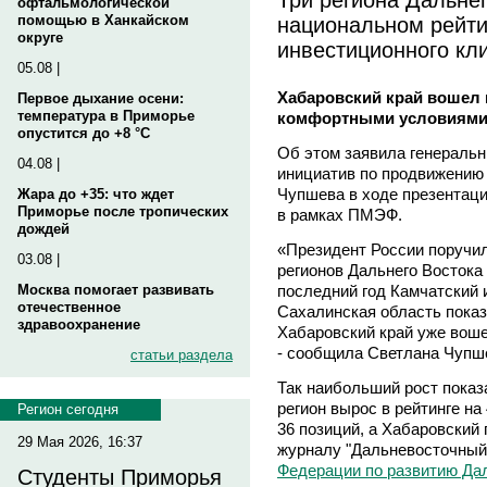
офтальмологической
национальном рейти
помощью в Ханкайском
округе
инвестиционного кл
05.08 |
Хабаровский край вошел 
Первое дыхание осени:
температура в Приморье
комфортными условиями 
опустится до +8 °C
Об этом заявила генеральн
04.08 |
инициатив по продвижению
Чупшева в ходе презентаци
Жара до +35: что ждет
Приморье после тропических
в рамках ПМЭФ.
дождей
«Президент России поручил
03.08 |
регионов Дальнего Востока 
последний год Камчатский 
Москва помогает развивать
отечественное
Сахалинская область показ
здравоохранение
Хабаровский край уже воше
- сообщила Светлана Чупш
статьи раздела
Так наибольший рост показ
регион вырос в рейтинге на
Регион сегодня
36 позиций, а Хабаровский 
29 Мая 2026, 16:37
журналу "Дальневосточный
Федерации по развитию Да
Студенты Приморья