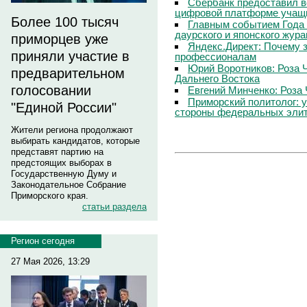
Сбербанк предоставил в
цифровой платформе учащи
Более 100 тысяч
Главным событием Года 
даурского и японского жур
приморцев уже
Яндекс.Директ: Почему з
приняли участие в
профессионалам
Юрий Воротников: Роза 
предварительном
Дальнего Востока
голосовании
Евгений Минченко: Роза 
Приморский политолог: 
"Единой России"
стороны федеральных эли
Жители региона продолжают
выбирать кандидатов, которые
представят партию на
предстоящих выборах в
Государственную Думу и
Законодательное Собрание
Приморского края.
статьи раздела
Регион сегодня
27 Мая 2026, 13:29