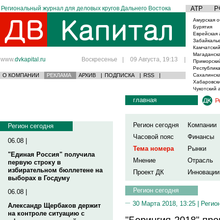
Региональный журнал для деловых кругов Дальнего Востока
АТР
Р
Амурская о
Бурятия
Еврейская 
Забайкаль
Камчатский
Магаданска
www.
dvkapital.ru
Воскресенье
|
09 Августа, 19:13
|
Приморски
Республика
О КОМПАНИИ
РЕКЛАМА
АРХИВ
|
ПОДПИСКА
|
RSS
|
Сахалинска
Хабаровски
Чукотский 
главная
Р
Регион сегодня
Компании
Регион сегодня
Часовой пояс
Финансы
06.08 |
Тема номера
Рынки
"Единая Россия" получила
Мнение
Отрасль
первую строку в
избирательном бюллетене на
Проект ДК
Инновации
выборах в Госдуму
Регион сегодня
06.08 |
30 Марта 2018, 13:25 |
Регио
Александр Щербаков держит
на контроле ситуацию с
"Берингия-2018" про