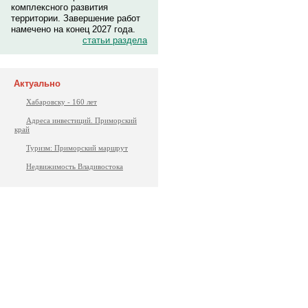
комплексного развития
территории. Завершение работ
намечено на конец 2027 года.
статьи раздела
Актуально
Хабаровску - 160 лет
Адреса инвестиций. Приморский
край
Туризм: Приморский маршрут
Недвижимость Владивостока