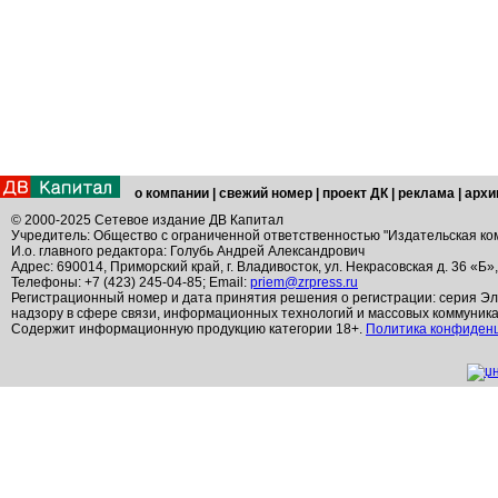
о компании
|
свежий номер
|
проект ДК
|
реклама
|
архи
© 2000-2025 Сетевое издание ДВ Капитал
Учредитель: Общество с ограниченной ответственностью "Издательская ко
И.о. главного редактора: Голубь Андрей Александрович
Адрес: 690014, Приморский край, г. Владивосток, ул. Некрасовская д. 36 «Б»
Телефоны: +7 (423) 245-04-85; Email:
priem@zrpress.ru
Регистрационный номер и дата принятия решения о регистрации: серия Эл
надзору в сфере связи, информационных технологий и массовых коммуник
Содержит информационную продукцию категории 18+.
Политика конфиден