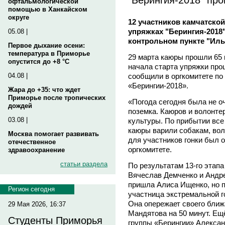
офтальмологической
помощью в Ханкайском
округе
12 участников камчатской
упряжках "Берингия-2018
05.08 |
контрольном пункте "Иль
Первое дыхание осени:
температура в Приморье
29 марта каюры прошли 65 
опустится до +8 °C
начала старта упряжки про
сообщили в оргкомитете по
04.08 |
«Берингии-2018».
Жара до +35: что ждет
Приморье после тропических
«Погода сегодня была не оч
дождей
поземка. Каюров и волонте
03.08 |
культуры. По прибытии все
каюры варили собакам, вол
Москва помогает развивать
для участников гонки был о
отечественное
оргкомитете.
здравоохранение
статьи раздела
По результатам 13-го этап
Вячеслав Демченко и Андр
пришла Алиса Ищенко, но п
Регион сегодня
участница экстремальной го
Она опережает своего бли
29 Мая 2026, 16:37
Мандятова на 50 минут. Ещ
Студенты Приморья
группы «Берингии» Алекса