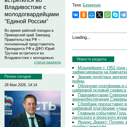
встретился во
Теги:
Берингия
Владивостоке с
молодогвардейцами
"Единой России"
Во время рабочей поездки в
Приморский край Зампред
Loading...
Правительства РФ –
полномочный представитель
Президента РФ в ДФО Юрий
Трутнев встретился во
Владивостоке с молодежью.
Новости раздела
статьи раздела
Мощнейшее с 1952 года 
зафиксировали на Камчатк
Звание почётных жителе
Регион сегодня
войны
28 Мая 2026, 14:14
Облачная платформа и 
цифровой основой сервиса
Парламентарии Северног
жизнеобеспечения Северны
Сбербанк предоставил в
цифровой платформе учащи
Главным событием Года 
даурского и японского жур
Яндекс.Директ: Почему з
профессионалам