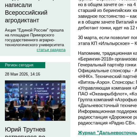
написали
но в общем зачете он - на 
старший из берингийских юн
Всероссийский
завидное постоянство – как
агродиктант
и в общем зачете Виталий 
дебютант гонки, идет на 12 
Акция "Единой России" прошла
на площадке Приморского
30 марта, если позволит по
государственного аграрно-
этапа КП «Ильпырское» – 
технологического университета
статьи раздела
Напомним, традиционная ка
«Берингия-2018» организов
Генеральный партнёр гонки
Регион сегодня
Официальные спонсоры - А
28 Мая 2026, 14:16
«ННК». Технический партн
«Витязь-Аэро». Спонсоры: 
«Управляющая компания «А
ПАО «Океанрыбфлот», «Ко
Группа компаний «Аэрофь
«Дальневосточный техниче
Информационная поддержка
радиостанция «Дорожное р
радиостанция «Радио СВ».
Юрий Трутнев
Журнал "Дальневосточны