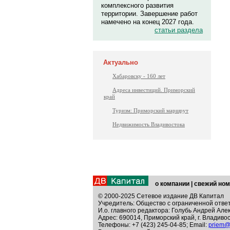
комплексного развития
территории. Завершение работ
намечено на конец 2027 года.
статьи раздела
Актуально
Хабаровску - 160 лет
Адреса инвестиций. Приморский
край
Туризм: Приморский маршрут
Недвижимость Владивостока
о компании
|
свежий ном
© 2000-2025 Сетевое издание ДВ Капитал
Учредитель: Общество с ограниченной отве
И.о. главного редактора: Голубь Андрей Але
Адрес: 690014, Приморский край, г. Владивос
Телефоны: +7 (423) 245-04-85; Email:
priem@