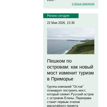
статьи раздела
Регион сегодня
22 Мая 2026, 13:30
Пешком по
островам: как новый
мост изменит туризм
в Приморье
Группа компаний "Остов"
планирует построить мост,
который свяжет Русский остров
с островом Елены. Переправа
станет первым этапом
масштабного проекта