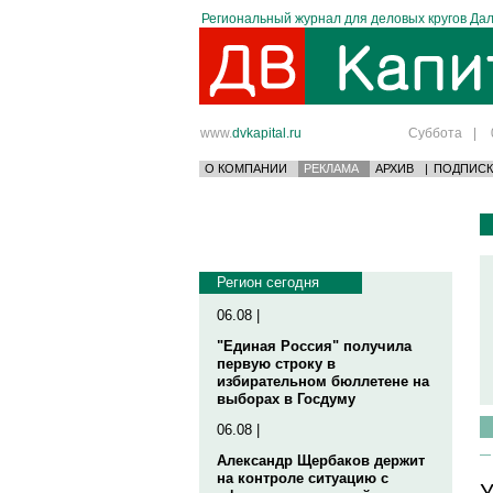
Региональный журнал для деловых кругов Дал
www.
dvkapital.ru
Суббота
|
О КОМПАНИИ
РЕКЛАМА
АРХИВ
|
ПОДПИСК
Регион сегодня
06.08 |
"Единая Россия" получила
первую строку в
избирательном бюллетене на
выборах в Госдуму
06.08 |
Александр Щербаков держит
на контроле ситуацию с
У