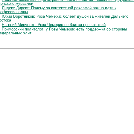
понского журавлей
Яндекс.Директ: Почему за контекстной рекламой важно идти к
рофессионалам
Юрий Воротников: Роза Чемерис болеет душой за жителей Дальнего
остока
Евгений Минченко: Роза Чемерис не боится препятствий
Приморский политолог: у Розы Чемерис есть поддержка со стороны
едеральных элит