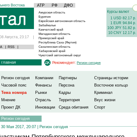
ьнего Востока
АТР
РФ
ДФО
Курсы валют
Амурская область
Бурятия
1 USD
82.17 р.
Еврейская автономная область
1 EUR
94.84 р.
Забайкалье
100 JPY
51.82 р.
Камчатский край
10 CNY
12.17 р.
Магаданская область
08 Августа, 23:17
|
Приморский край
Республика Саха (Якутия)
А
|
RSS
|
Сахалинская область
Хабаровский край
Чукотский автономный округ
главная
Рекомендует:
Регион сегодня
Регион сегодня
Компании
Партнеры
Страницы истории
Часовой пояс
Финансы
Персона
Восточное кольцо
Тема номера
Рынки
Кадры
Криминал
Мнение
Отрасль
Территория
Вкус жизни
Проект ДК
Инновации
Среда обитания
Спорт
Регион сегодня
30 Мая 2017, 20:07 |
Регион сегодня
частникам Петербургского международного