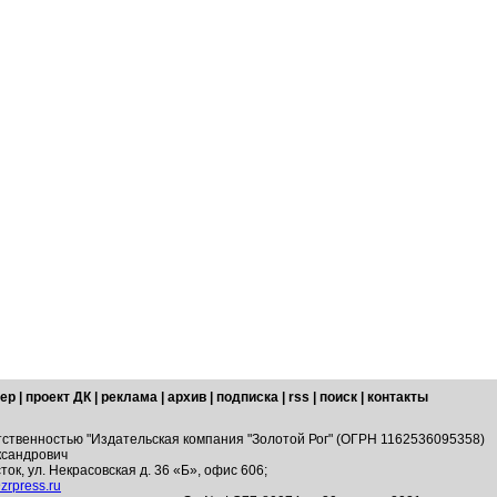
ер
|
проект ДК
|
реклама
|
архив
|
подписка
|
rss
|
поиск
|
контакты
тственностью "Издательская компания "Золотой Рог" (ОГРН 1162536095358)
ксандрович
ток, ул. Некрасовская д. 36 «Б», офис 606;
zrpress.ru