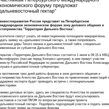
кономического форуму предложат
дальневосточный гектар"
инвостокразвития России представит на Петербургском
еждународном экономическом форуме зону делового общения и
остеприимства "Территория Дальнего Востока".
осетители смогут узнать об инвестиционном потенциале макрорегиона,
одать заявку на «дальневосточный гектар», а также попробовать
азличные дары Тихого океана и дальневосточной тайги, специально
ривезенные из субъектов Дальнего Востока.
ткрытие «Территории Дальнего Востока» состоится 1 июня в 09.15 в КВЦ
Экспофорум» (пассаж перед Конгресс-центром), в нем примут участие
инистр Российской Федерации по развитию Дальнего Востока Александр
алушка и дальневосточные губернаторы.
а протяжение трех дней работы форума в зоне делового общения и
остеприимства Агентство Дальнего Востока по привлечению инвестиций 
оддержке экспорта будет проводить встречи с потенциальными
нвесторами.
омимо деловых встреч, здесь же специалисты Агентства по развитию
еловеческого капитала на Дальнем Востоке будут консультировать
частников и гостей ПМЭФ по вопросам реализации проекта
дальневосточный гектар». Подобрать подходящий участок и подать заяв
ожно будет прямо на площадке форума.