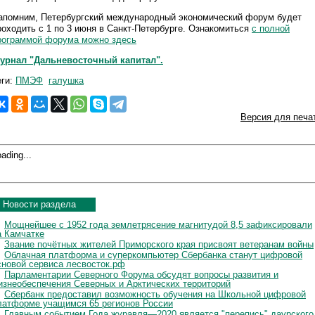
апомним, Петербургский международный экономический форум будет
роходить с 1 по 3 июня в Санкт-Петербурге. Ознакомиться
с полной
рограммой форума можно здесь
урнал "Дальневосточный капитал".
еги:
ПМЭФ
галушка
Версия для печа
ading...
Новости раздела
Мощнейшее с 1952 года землетрясение магнитудой 8,5 зафиксировали
а Камчатке
Звание почётных жителей Приморского края присвоят ветеранам войны
Облачная платформа и суперкомпьютер Сбербанка станут цифровой
сновой сервиса лесвосток.рф
Парламентарии Северного Форума обсудят вопросы развития и
изнеобеспечения Северных и Арктических территорий
Сбербанк предоставил возможность обучения на Школьной цифровой
латформе учащимся 65 регионов России
Главным событием Года журавля—2020 является "перепись" даурского