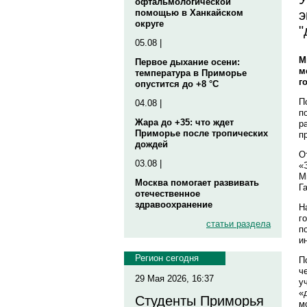
офтальмологической
э
помощью в Ханкайском
округе
"
05.08 |
М
Первое дыхание осени:
м
температура в Приморье
г
опустится до +8 °C
П
04.08 |
п
Жара до +35: что ждет
р
Приморье после тропических
п
дождей
О
03.08 |
«
М
Москва помогает развивать
Г
отечественное
здравоохранение
Н
г
статьи раздела
п
и
Регион сегодня
П
ч
29 Мая 2026, 16:37
у
«
Студенты Приморья
м