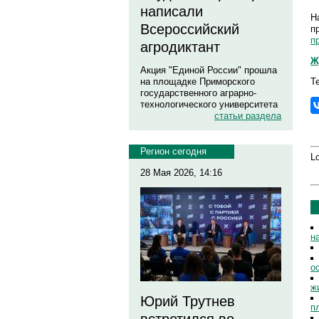
написали
Н
Всероссийский
п
п
агродиктант
Ж
Акция "Единой России" прошла
Т
на площадке Приморского
государственного аграрно-
технологического университета
статьи раздела
Регион сегодня
Lo
28 Мая 2026, 14:16
н
о
ж
Юрий Трутнев
п