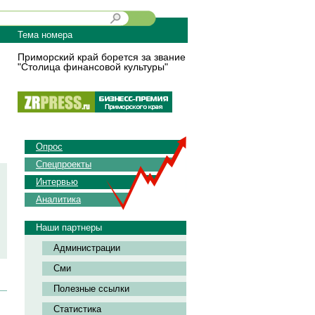
Тема номера
Приморский край борется за звание
"Столица финансовой культуры"
Опрос
Спецпроекты
Интервью
Аналитика
Наши партнеры
Администрации
Сми
Полезные ссылки
Статистика