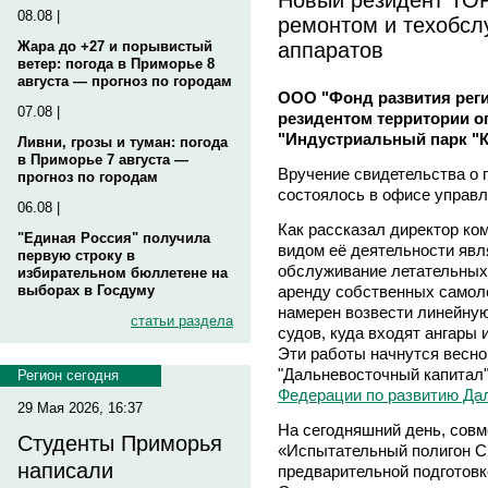
08.08 |
ремонтом и техобсл
аппаратов
Жара до +27 и порывистый
ветер: погода в Приморье 8
августа — прогноз по городам
ООО "Фонд развития реги
07.08 |
резидентом территории 
"Индустриальный парк "
Ливни, грозы и туман: погода
в Приморье 7 августа —
Вручение свидетельства о 
прогноз по городам
состоялось в офисе управ
06.08 |
Как рассказал директор ко
"Единая Россия" получила
видом её деятельности явл
первую строку в
обслуживание летательных 
избирательном бюллетене на
аренду собственных самол
выборах в Госдуму
намерен возвести линейну
статьи раздела
судов, куда входят ангары
Эти работы начнутся весно
"Дальневосточный капитал
Регион сегодня
Федерации по развитию Дал
29 Мая 2026, 16:37
На сегодняшний день, сов
Студенты Приморья
«Испытательный полигон С
написали
предварительной подготовк