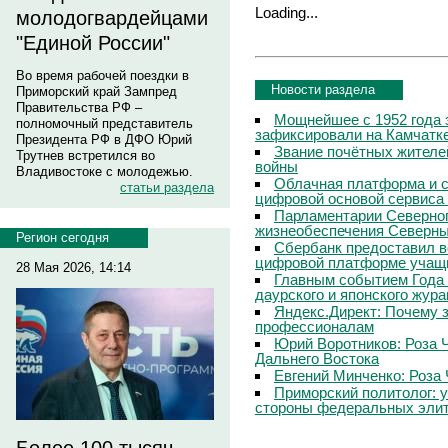
Loading...
молодогвардейцами
"Единой России"
Во время рабочей поездки в
Новости раздела
Приморский край Зампред
Правительства РФ –
Мощнейшее с 1952 года 
полномочный представитель
зафиксировали на Камчатк
Президента РФ в ДФО Юрий
Звание почётных жителе
Трутнев встретился во
войны
Владивостоке с молодежью.
Облачная платформа и 
статьи раздела
цифровой основой сервиса
Парламентарии Северног
жизнеобеспечения Северны
Регион сегодня
Сбербанк предоставил в
цифровой платформе учащи
28 Мая 2026, 14:14
Главным событием Года 
даурского и японского жур
Яндекс.Директ: Почему з
профессионалам
Юрий Воротников: Роза 
Дальнего Востока
Евгений Минченко: Роза 
Приморский политолог: 
стороны федеральных эли