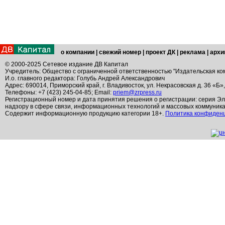
о компании
|
свежий номер
|
проект ДК
|
реклама
|
архи
© 2000-2025 Сетевое издание ДВ Капитал
Учредитель: Общество с ограниченной ответственностью "Издательская ко
И.о. главного редактора: Голубь Андрей Александрович
Адрес: 690014, Приморский край, г. Владивосток, ул. Некрасовская д. 36 «Б»
Телефоны: +7 (423) 245-04-85; Email:
priem@zrpress.ru
Регистрационный номер и дата принятия решения о регистрации: серия Эл
надзору в сфере связи, информационных технологий и массовых коммуник
Содержит информационную продукцию категории 18+.
Политика конфиден