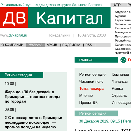
Региональный журнал для деловых кругов Дальнего Востока
АТР
Р
Амурская о
Бурятия
Еврейская 
Забайкаль
Камчатский
Магаданска
www.
dvkapital.ru
Понедельник
|
10 Августа, 23:03
|
Приморски
Республика
О КОМПАНИИ
РЕКЛАМА
АРХИВ
|
ПОДПИСКА
|
RSS
|
Сахалинска
Хабаровски
Чукотский 
главная
Р
Регион сегодня
Компании
Регион сегодня
Часовой пояс
Финансы
10.08 |
Тема номера
Рынки
Жара до +30 без дождей в
Мнение
Отрасль
Приморье — прогноз погоды
по городам
Проект ДК
Инновации
09.08 |
Регион сегодня
2°C в разгар лета: в Приморье
30 Декабря 2019, 09:15 |
Реги
неожиданно похолодает —
прогноз погоды на неделю
Новый резидент ТОР