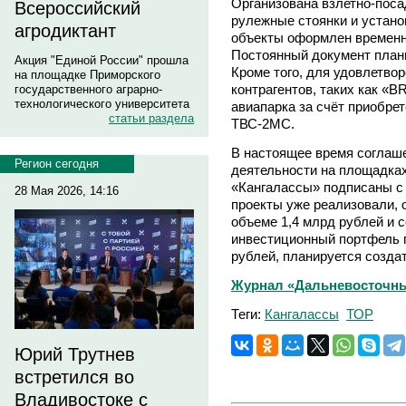
Организована взлетно-поса
Всероссийский
рулежные стоянки и устано
агродиктант
объекты оформлен временн
Постоянный документ план
Акция "Единой России" прошла
Кроме того, для удовлетво
на площадке Приморского
контрагентов, таких как «
государственного аграрно-
технологического университета
авиапарка за счёт приобре
статьи раздела
ТВС-2МС.
В настоящее время соглаш
Регион сегодня
деятельности на площадка
«Кангалассы» подписаны с 
28 Мая 2026, 14:16
проекты уже реализовали, 
объеме 1,4 млрд рублей и 
инвестиционный портфель 
рублей, планируется создат
Журнал «Дальневосточны
Теги:
Кангалассы
ТОР
Юрий Трутнев
встретился во
Владивостоке с