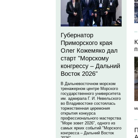
Губернатор
К
Приморского края
п
Олег Кожемяко дал
старт "Морскому
конгрессу – Дальний
Восток 2026"
В Дальневосточном морском
тренажерном центре Морского
государственного университета
им. адмирала Г. И. Невельского
во Владивостоке состоялась
торжественная церемония
м
открытия конкурса
профессионального мастерства
"Море зовет 2026", одного из
самых ярких событий "Морского
П
конгресса – Дальний Восток
А
2026".