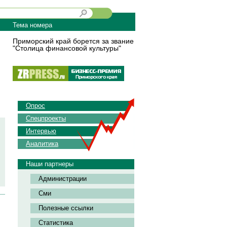
Тема номера
Приморский край борется за звание
"Столица финансовой культуры"
Опрос
Спецпроекты
Интервью
Аналитика
Наши партнеры
Администрации
Сми
Полезные ссылки
Статистика