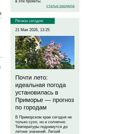
в эти проекты.
статьи раздела
й
т
Регион сегодня
21 Мая 2026, 13:25
е
Почти лето:
идеальная погода
установилась в
Приморье — прогноз
по городам
В Приморском крае сегодня не
только сухо, но и солнечно.
Температуры поднимутся до
летних значений. Легкий