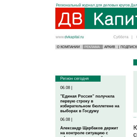
Региональный журнал для деловых кругов Дал
www.
dvkapital.ru
Суббота
|
О КОМПАНИИ
РЕКЛАМА
АРХИВ
|
ПОДПИСК
Регион сегодня
06.08 |
"Единая Россия" получила
первую строку в
избирательном бюллетене на
выборах в Госдуму
06.08 |
Ю
Александр Щербаков держит
на контроле ситуацию с
с