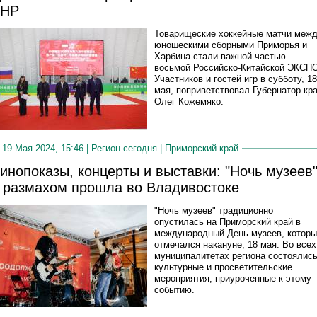
КНР
Товарищеские хоккейные матчи меж
юношескими сборными Приморья и
Харбина стали важной частью
восьмой Российско-Китайской ЭКСП
Участников и гостей игр в субботу, 18
мая, поприветствовал Губернатор кр
Олег Кожемяко.
19 Мая 2024, 15:46 |
Регион сегодня
|
Приморский край
инопоказы, концерты и выставки: "Ночь музеев
 размахом прошла во Владивостоке
"Ночь музеев" традиционно
опустилась на Приморский край в
международный День музеев, котор
отмечался накануне, 18 мая. Во всех
муниципалитетах региона состоялис
культурные и просветительские
мероприятия, приуроченные к этому
событию.