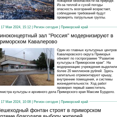
пожарной безопасности на природе.
Из-за теплой и сухой погоды
опасность возгораний возрастает,
соблюдение требований будут
проверять патрульные группы.
17 Мая 2024, 15:12 |
Регион сегодня
|
Приморский край
иноконцертный зал "Россия" модернизируют в
риморском Кавалерово
Один из главных культурных центров
Кавалеровского округа Приморья
обновят по госпрограмме "Развитие
культуры в Приморском крае". На
модернизацию учреждения выделил
более 20 миллионов рублей. Здесь
капитально отремонтируют крышу,
внутренние помещения, и системы
жизнедеятельности. Ход работ
проверил первый заместитель
инистра культуры и архивного дела Приморского края Максим Бурдело.
17 Мая 2024, 10:08 |
Регион сегодня
|
Приморский край
ешеходный фонтан строят в приморском
ртеме благодаря выбору жителей