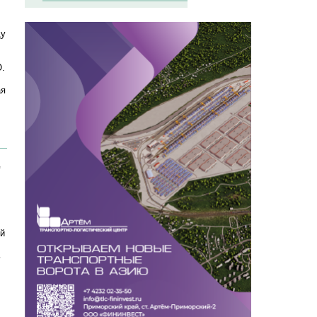
ду
О.
ая
"
ый
ь