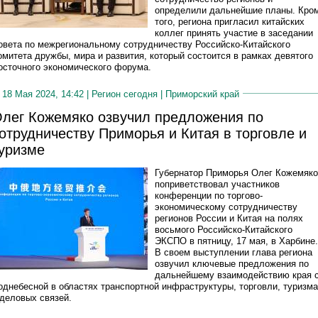
определили дальнейшие планы. Кро
того, региона пригласил китайских
коллег принять участие в заседании
овета по межрегиональному сотрудничеству Российско-Китайского
омитета дружбы, мира и развития, который состоится в рамках девятого
осточного экономического форума.
18 Мая 2024, 14:42 |
Регион сегодня
|
Приморский край
лег Кожемяко озвучил предложения по
отрудничеству Приморья и Китая в торговле и
уризме
Губернатор Приморья Олег Кожемяко
поприветствовал участников
конференции по торгово-
экономическому сотрудничеству
регионов России и Китая на полях
восьмого Российско-Китайского
ЭКСПО в пятницу, 17 мая, в Харбине.
В своем выступлении глава региона
озвучил ключевые предложения по
дальнейшему взаимодействию края 
однебесной в областях транспортной инфраструктуры, торговли, туризма
 деловых связей.