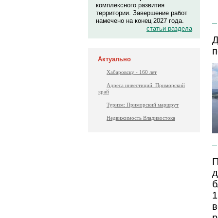
комплексного развития
территории. Завершение работ
намечено на конец 2027 года.
статьи раздела
Д
п
Актуально
Хабаровску - 160 лет
Адреса инвестиций. Приморский
край
Туризм: Приморский маршрут
Недвижимость Владивостока
П
д
б
1
в
р