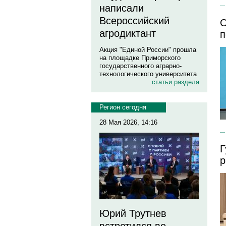
написали
Всероссийский
О
агродиктант
п
Акция "Единой России" прошла
на площадке Приморского
государственного аграрно-
технологического университета
статьи раздела
Регион сегодня
28 Мая 2026, 14:16
Г
р
Юрий Трутнев