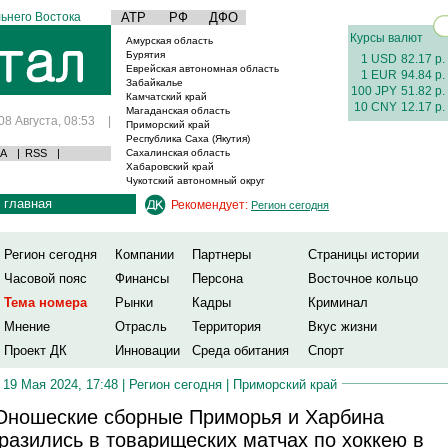
ьнего Востока
АТР
РФ
ДФО
Курсы валют
Амурская область
Бурятия
1 USD
82.17 р.
Еврейская автономная область
1 EUR
94.84 р.
Забайкалье
100 JPY
51.82 р.
Камчатский край
10 CNY
12.17 р.
Магаданская область
08 Августа, 08:53
|
Приморский край
Республика Саха (Якутия)
А
|
RSS
|
Сахалинская область
Хабаровский край
Чукотский автономный округ
главная
Рекомендует:
Регион сегодня
Регион сегодня
Компании
Партнеры
Страницы истории
Часовой пояс
Финансы
Персона
Восточное кольцо
Тема номера
Рынки
Кадры
Криминал
Мнение
Отрасль
Территория
Вкус жизни
Проект ДК
Инновации
Среда обитания
Спорт
19 Мая 2024, 17:48 |
Регион сегодня
|
Приморский край
ношеские сборные Приморья и Харбина
разились в товарищеских матчах по хоккею в