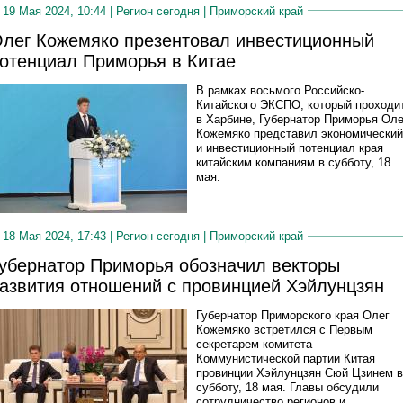
19 Мая 2024, 10:44 |
Регион сегодня
|
Приморский край
лег Кожемяко презентовал инвестиционный
отенциал Приморья в Китае
В рамках восьмого Российско-
Китайского ЭКСПО, который проходи
в Харбине, Губернатор Приморья Оле
Кожемяко представил экономический
и инвестиционный потенциал края
китайским компаниям в субботу, 18
мая.
18 Мая 2024, 17:43 |
Регион сегодня
|
Приморский край
убернатор Приморья обозначил векторы
азвития отношений с провинцией Хэйлунцзян
Губернатор Приморского края Олег
Кожемяко встретился с Первым
секретарем комитета
Коммунистической партии Китая
провинции Хэйлунцзян Сюй Цзинем в
субботу, 18 мая. Главы обсудили
сотрудничество регионов и