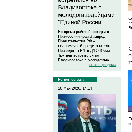
встретился во
Владивостоке с
молодогвардейцами
С
"Единой России"
К
В
Во время рабочей поездки в
Приморский край Зампред
Правительства РФ –
полномочный представитель
О
Президента РФ в ДФО Юрий
с
Трутнев встретился во
Владивостоке с молодежью.
т
статьи раздела
Регион сегодня
28 Мая 2026, 14:14
П
и