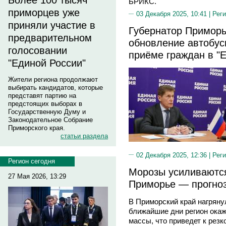
Более 100 тысяч
БРИКС.
приморцев уже
03 Декабря 2025, 10:41 |
Реги
приняли участие в
Губернатор Приморь
предварительном
обновление автобус
голосовании
приёме граждан в "
"Единой России"
Жители региона продолжают
выбирать кандидатов, которые
представят партию на
предстоящих выборах в
Государственную Думу и
Законодательное Собрание
Приморского края.
статьи раздела
02 Декабря 2025, 12:36 |
Реги
Регион сегодня
Морозы усиливаются
27 Мая 2026, 13:29
Приморье — прогноз
В Приморский край нагряну
ближайшие дни регион окаж
массы, что приведет к рез