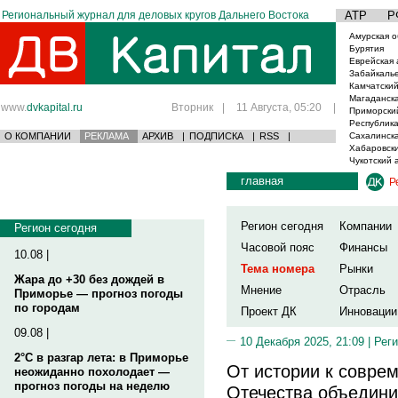
Региональный журнал для деловых кругов Дальнего Востока
АТР
Р
Амурская о
Бурятия
Еврейская 
Забайкаль
Камчатский
Магаданска
www.
dvkapital.ru
Вторник
|
11 Августа, 05:20
|
Приморски
Республика
О КОМПАНИИ
РЕКЛАМА
АРХИВ
|
ПОДПИСКА
|
RSS
|
Сахалинска
Хабаровски
Чукотский 
главная
Р
Регион сегодня
Компании
Регион сегодня
Часовой пояс
Финансы
10.08 |
Тема номера
Рынки
Жара до +30 без дождей в
Мнение
Отрасль
Приморье — прогноз погоды
по городам
Проект ДК
Инновации
09.08 |
10 Декабря 2025, 21:09 |
Реги
2°C в разгар лета: в Приморье
От истории к соврем
неожиданно похолодает —
прогноз погоды на неделю
Отечества объедини