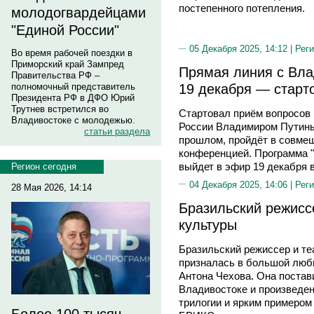
постепенного потепления.
молодогвардейцами
"Единой России"
05 Декабря 2025, 14:12 |
Реги
Во время рабочей поездки в
Приморский край Зампред
Прямая линия с Вл
Правительства РФ –
19 декабря — старт
полномочный представитель
Президента РФ в ДФО Юрий
Трутнев встретился во
Стартовал приём вопросов
Владивостоке с молодежью.
России Владимиром Путиным.
статьи раздела
прошлом, пройдёт в совме
конференцией. Программа 
выйдет в эфир 19 декабря в
Регион сегодня
04 Декабря 2025, 14:06 |
Реги
28 Мая 2026, 14:14
Бразильский режиссе
культуры
Бразильский режиссер и те
призналась в большой любв
Антона Чехова. Она постави
Владивостоке и произведен
трилогии и ярким примером