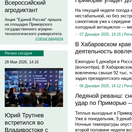
Всероссийский
агродиктант
На текущей неделе погода 
нестабильной, но без экст
Акция "Единой России" прошла
синоптиков уже к середине
на площадке Приморского
холодный антициклон — мес
государственного аграрно-
технологического университета
07 Декабря 2025, 14:15 |
Реги
статьи раздела
В Хабаровском крае
деятельность вовле
Регион сегодня
Ежегодно 5 декабря в Росс
28 Мая 2026, 14:16
(волонтёра). В Хабаровско
вовлечены свыше 92 тыс. ч
задач президентского наци
06 Декабря 2025, 14:12 |
Реги
Ледяной реванш: сн
удар по Приморью —
Теплые выходные в Примор
Юрий Трутнев
Уже в понедельник, 9 декаб
встретился во
Ночные температуры опустя
Владивостоке с
второй половине недели в