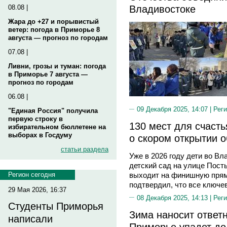
Владивостоке
08.08 |
Жара до +27 и порывистый
ветер: погода в Приморье 8
августа — прогноз по городам
07.08 |
Ливни, грозы и туман: погода
в Приморье 7 августа —
прогноз по городам
06.08 |
09 Декабря 2025, 14:07 |
Реги
"Единая Россия" получила
первую строку в
130 мест для счаст
избирательном бюллетене на
выборах в Госдуму
о скором открытии 
статьи раздела
Уже в 2026 году дети во В
детский сад на улице Пос
Регион сегодня
выходит на финишную прям
подтвердил, что все ключе
29 Мая 2026, 16:37
08 Декабря 2025, 14:13 |
Реги
Студенты Приморья
Зима наносит ответ
написали
Приморье упадет до