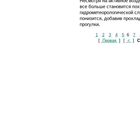
Несмотря на активное возд
все больше становится пох
гидрометеорологической сл
понизится, добавив прохла
прогулки.
1
2
3
4
5
6
7
[
Первая
]
[
<
]
С