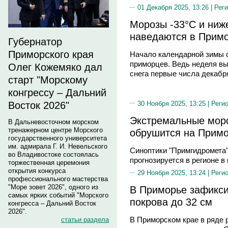
01 Декабря 2025, 13:26 |
Реги
Морозы -33°C и ниже
наведаются в Примо
Губернатор
Приморского края
Начало календарной зимы 
приморцев. Ведь неделя вы
Олег Кожемяко дал
снега первые числа декабр
старт "Морскому
конгрессу – Дальний
30 Ноября 2025, 13:25 |
Реги
Восток 2026"
Экстремальные моро
В Дальневосточном морском
тренажерном центре Морского
обрушится на Примо
государственного университета
им. адмирала Г. И. Невельского
Синоптики "Примгидромета"
во Владивостоке состоялась
прогнозируется в регионе в
торжественная церемония
открытия конкурса
29 Ноября 2025, 13:24 |
Реги
профессионального мастерства
"Море зовет 2026", одного из
В Приморье зафикси
самых ярких событий "Морского
покрова до 32 см
конгресса – Дальний Восток
2026".
В Приморском крае в ряде 
статьи раздела