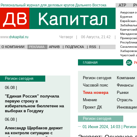
Региональный журнал для деловых кругов Дальнего Востока
АТР
Р
Амурская о
Бурятия
Еврейская 
Забайкаль
Камчатский
Магаданска
www.
dvkapital.ru
Четверг
|
06 Августа, 21:42
|
Приморски
Республика
О КОМПАНИИ
РЕКЛАМА
АРХИВ
|
ПОДПИСКА
|
RSS
|
Сахалинска
Хабаровски
Чукотский 
главная
Р
Регион сегодня
Компании
Регион сегодня
Часовой пояс
Финансы
06.08 |
Тема номера
Рынки
"Единая Россия" получила
Мнение
Отрасль
первую строку в
избирательном бюллетене на
Проект ДК
Инновации
выборах в Госдуму
Регион сегодня
06.08 |
01 Июня 2024, 14:03 |
Регион
Александр Щербаков держит
на контроле ситуацию с
Эксперт: Основное 