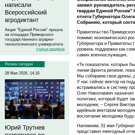
написали
заявил руководитель ре
гвардии Единой России" 
Всероссийский
отчета Губернатора Олег
агродиктант
Собранию, который состоя
Акция "Единой России" прошла
Правительство Приморског
на площадке Приморского
помимо экономического ро
государственного аграрно-
Губернатора и Правительст
технологического университета
уровень поддержки как сем
статьи раздела
самих военнослужащих.
«Те показатели, которые б
Регион сегодня
линии фронта регионе, пока
28 Мая 2026, 14:16
Мы собираем свои дроны, 
У нас сейчас вектор на по
встраивались в систему пра
Олег Николаевич назначил 
политике, который будет з
молодежи, – Сергея Виктор
идейным вектором молодежн
воспитание молодежи будут
Напомним, 31 мая Губернат
Юрий Трутнев
представил ежегодный отче