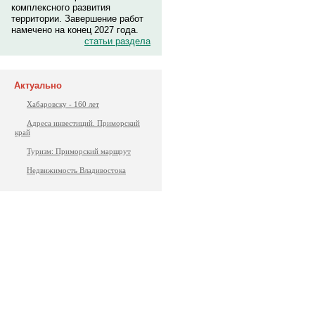
комплексного развития
территории. Завершение работ
намечено на конец 2027 года.
статьи раздела
Актуально
Хабаровску - 160 лет
Адреса инвестиций. Приморский
край
Туризм: Приморский маршрут
Недвижимость Владивостока