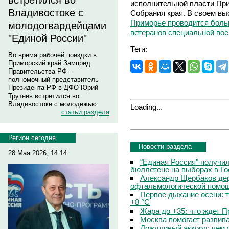
встретился во
исполнительной власти Пр
Владивостоке с
Собрания края. В своем вы
Приморье проводится боль
молодогвардейцами
ветеранов специальной вое
"Единой России"
Теги:
Во время рабочей поездки в
Приморский край Зампред
Правительства РФ –
полномочный представитель
Президента РФ в ДФО Юрий
Трутнев встретился во
Владивостоке с молодежью.
Loading...
статьи раздела
Регион сегодня
Новости раздела
28 Мая 2026, 14:14
"Единая Россия" получи
бюллетене на выборах в Г
Александр Щербаков дер
офтальмологической помощ
Первое дыхание осени: 
+8 °C
Жара до +35: что ждет 
Москва помогает развив
Дождливый аккорд: чем 