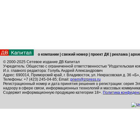
о компании
|
свежий номер
|
проект ДК
|
реклама
|
архи
© 2000-2025 Сетевое издание ДВ Капитал
Учредитель: Общество с ограниченной ответственностью "Издательская ко
И.о. главного редактора: Голубь Андрей Александрович
Адрес: 690014, Приморский край, г. Владивосток, ул. Некрасовская д. 36 «Б»
Телефоны: +7 (423) 245-04-85; Email:
priem@zrpress.ru
Регистрационный номер и дата принятия решения о регистрации: серия Эл
надзору в сфере связи, информационных технологий и массовых коммуник
Содержит информационную продукцию категории 18+.
Политика конфиден