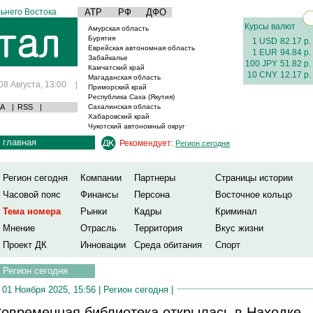
ьнего Востока
АТР
РФ
ДФО
Курсы валют
Амурская область
Бурятия
1 USD
82.17 р.
Еврейская автономная область
1 EUR
94.84 р.
Забайкалье
100 JPY
51.82 р.
Камчатский край
10 CNY
12.17 р.
Магаданская область
08 Августа, 13:00
|
Приморский край
Республика Саха (Якутия)
А
|
RSS
|
Сахалинская область
Хабаровский край
Чукотский автономный округ
главная
Рекомендует:
Регион сегодня
Регион сегодня
Компании
Партнеры
Страницы истории
Часовой пояс
Финансы
Персона
Восточное кольцо
Тема номера
Рынки
Кадры
Криминал
Мнение
Отрасль
Территория
Вкус жизни
Проект ДК
Инновации
Среда обитания
Спорт
Регион сегодня
01 Ноября 2025, 15:56 |
Регион сегодня
|
овременная библиотека открылась в Находке