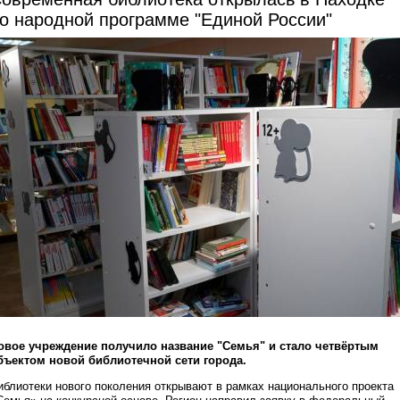
о народной программе "Единой России"
овое учреждение получило название "Семья" и стало четвёртым
бъектом новой библиотечной сети города.
иблиотеки нового поколения открывают в рамках национального проекта