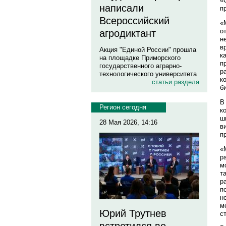
«
написали
п
Всероссийский
«
о
агродиктант
н
в
Акция "Единой России" прошла
к
на площадке Приморского
п
государственного аграрно-
р
технологического университета
к
статьи раздела
б
В
Регион сегодня
к
ш
28 Мая 2026, 14:16
в
п
«
р
м
т
р
п
н
м
Юрий Трутнев
с