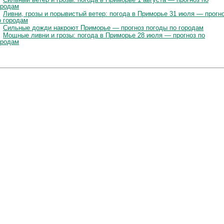
ородам
Ливни, грозы и порывистый ветер: погода в Приморье 31 июля — прогн
о городам
Сильные дожди накроют Приморье — прогноз погоды по городам
Мощные ливни и грозы: погода в Приморье 28 июля — прогноз по
ородам