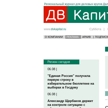
Региональный журнал для деловых кругов Дал
www.
dvkapital.ru
Суббота
|
О КОМПАНИИ
РЕКЛАМА
АРХИВ
|
ПОДПИСК
Регион сегодня
06.08 |
"Единая Россия" получила
первую строку в
избирательном бюллетене на
выборах в Госдуму
06.08 |
Александр Щербаков держит
на контроле ситуацию с
С