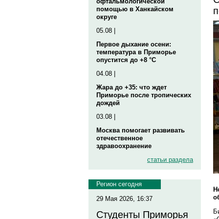
офтальмологической
п
помощью в Ханкайском
округе
05.08 |
Первое дыхание осени:
температура в Приморье
опустится до +8 °C
04.08 |
Жара до +35: что ждет
Приморье после тропических
дождей
03.08 |
Москва помогает развивать
отечественное
здравоохранение
статьи раздела
Регион сегодня
Н
о
29 Мая 2026, 16:37
Б
Студенты Приморья