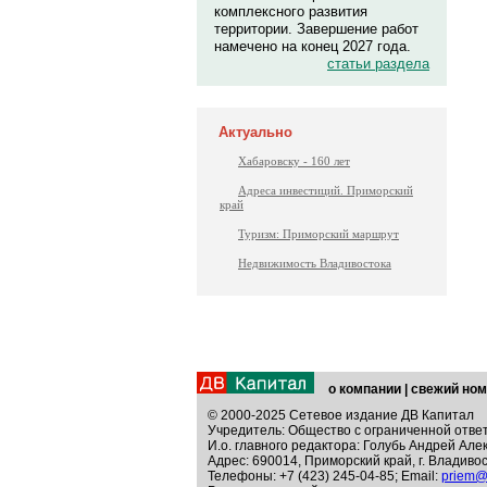
комплексного развития
территории. Завершение работ
намечено на конец 2027 года.
статьи раздела
Актуально
Хабаровску - 160 лет
Адреса инвестиций. Приморский
край
Туризм: Приморский маршрут
Недвижимость Владивостока
о компании
|
свежий ном
© 2000-2025 Сетевое издание ДВ Капитал
Учредитель: Общество с ограниченной отве
И.о. главного редактора: Голубь Андрей Але
Адрес: 690014, Приморский край, г. Владивос
Телефоны: +7 (423) 245-04-85; Email:
priem@