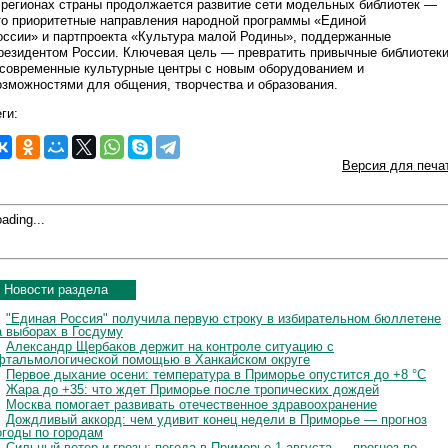
 регионах страны продолжается развитие сети модельных библиотек —
то приоритетные направления народной программы «Единой
оссии» и партпроекта «Культура малой Родины», поддержанные
резидентом России. Ключевая цель — превратить привычные библиотек
 современные культурные центры с новым оборудованием и
озможностями для общения, творчества и образования.
ги:
Версия для печа
ading...
Новости раздела
"Единая Россия" получила первую строку в избирательном бюллетене
а выборах в Госдуму
Александр Щербаков держит на контроле ситуацию с
фтальмологической помощью в Ханкайском округе
Первое дыхание осени: температура в Приморье опустится до +8 °C
Жара до +35: что ждет Приморье после тропических дождей
Москва помогает развивать отечественное здравоохранение
Дождливый аккорд: чем удивит конец недели в Приморье — прогноз
огоды по городам
Сильный ветер и грозы: погода в Приморье 1 августа — прогноз по