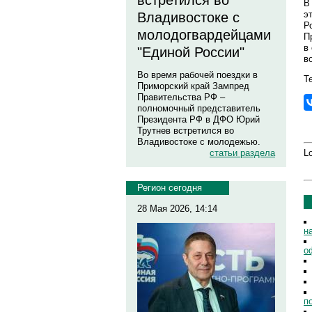
встретился во
В
э
Владивостоке с
Р
молодогвардейцами
П
в
"Единой России"
в
Во время рабочей поездки в
Те
Приморский край Зампред
Правительства РФ –
полномочный представитель
Президента РФ в ДФО Юрий
Трутнев встретился во
Владивостоке с молодежью.
Lo
статьи раздела
Регион сегодня
28 Мая 2026, 14:14
н
о
п