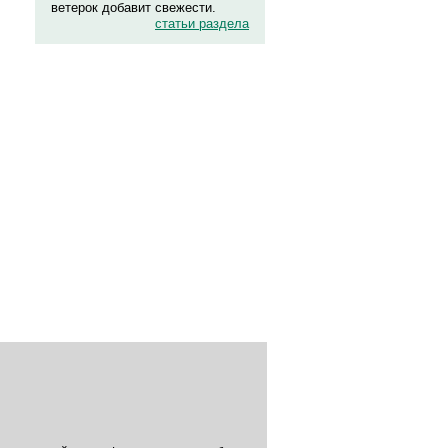
ветерок добавит свежести.
статьи раздела