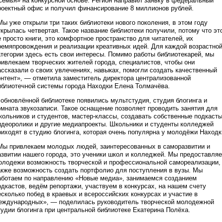
Семья» на конкурсной основе. Регион направил заявку в федеральный
роектный офис и получил финансирование 8 миллионов рублей.
Мы уже открыли три таких библиотеки нового поколения, в этом году
ткрылась четвертая. Такое название библиотеки получили, потому что эт
е просто книги, это комфортное пространство для читателей, их
ремяпровождения и реализации креативных идей. Для каждой возрастно
атегории здесь есть свои интересы. Помимо работы библиотекарей, мы
ривлекаем творческих жителей города, специалистов, чтобы они
ассказали о своих увлечениях, навыках, помогли создать качественный
онтент», — отметила заместитель директора централизованной
иблиотечной системы города Находки Елена Толмачёва.
 обновлённой библиотеке появились мультстудия, студия блогинга и
омната звукозаписи. Такое оснащение позволяет проводить занятия для
кольников и студентов, мастер-классы, создавать собственные подкасты
идеоролики и другие медиапроекты. Школьники и студенты колледжей
риходят в студию блогинга, которая очень популярна у молодёжи Находк
Мы привлекаем молодых людей, заинтересованных в саморазвитии и
азвитии нашего города, это ученики школ и колледжей. Мы предоставля
олодежи возможность творческой и профессиональной самореализации,
акже возможность создать портфолио для поступления в вузы. Мы
аботаем по направлению «Новые медиа», занимаемся созданием
одкастов, ведём репортажи, участвуем в конкурсах, на нашем счету
есколько побед в краевых и всероссийских конкурсах и участие в
еждународных», — поделилась руководитель творческой молодежной
тудии блогинга при центральной библиотеке Екатерина Полёха.