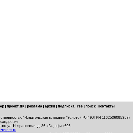
ер
|
проект ДК
|
реклама
|
архив
|
подписка
|
rss
|
поиск
|
контакты
тственностью "Издательская компания "Золотой Рог" (ОГРН 1162536095358)
ксандрович
ток, ул. Некрасовская д. 36 «Б», офис 606;
zrpress.ru