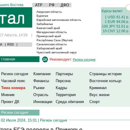
ьнего Востока
АТР
РФ
ДФО
Курсы валют
Амурская область
Бурятия
1 USD
81.41 р.
Еврейская автономная область
1 EUR
94.06 р.
Забайкалье
100 JPY
51.61 р.
Камчатский край
10 CNY
12.06 р.
Магаданская область
07 Августа, 14:59
|
Приморский край
Республика Саха (Якутия)
А
|
RSS
|
Сахалинская область
Хабаровский край
Чукотский автономный округ
главная
Рекомендует:
Регион сегодня
Регион сегодня
Компании
Партнеры
Страницы истории
Часовой пояс
Финансы
Персона
Восточное кольцо
Тема номера
Рынки
Кадры
Криминал
Мнение
Отрасль
Территория
Вкус жизни
Проект ДК
Инновации
Среда обитания
Спорт
Регион сегодня
02 Июля 2024, 15:01 |
Регион сегодня
тоги ЕГЭ подвели в Приморье