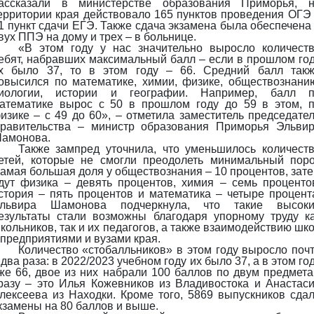
ассказали в министерстве образования Приморья, 
ерритории края действовало 165 пунктов проведения ОГЭ
1 пункт сдачи ЕГЭ. Также сдача экзамена была обеспечена
вух ППЭ на дому и трех – в больнице.
«В этом году у нас значительно выросло количест
ебят, набравших максимальный балл – если в прошлом го
х было 37, то в этом году – 66. Средний балл так
овысился по математике, химии, физике, обществознани
иологии, истории и географии. Например, балл 
атематике вырос с 50 в прошлом году до 59 в этом, 
изике – с 49 до 60», – отметила заместитель председате
равительства – министр образования Приморья Эльви
амонова.
Также зампред уточнила, что уменьшилось количест
етей, которые не смогли преодолеть минимальный поро
амая большая доля у обществознания – 10 процентов, зат
дут физика – девять процентов, химия – семь проценто
стория – пять процентов и математика – четыре процент
львира Шамонова подчеркнула, что такие высоки
езультаты стали возможны благодаря упорному труду к
кольников, так и их педагогов, а также взаимодействию шк
 предприятиями и вузами края.
Количество «стобалльников» в этом году выросло поч
 два раза: в 2022/2023 учебном году их было 37, а в этом го
же 66, двое из них набрали 100 баллов по двум предмет
разу – это Илья Кожевников из Владивостока и Анастас
лексеева из Находки. Кроме того, 5869 выпускников сда
кзамены на 80 баллов и выше.