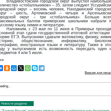
Владивостокский городской округ выпустил наибольш
оличество «стобалльников» – 35, затем следуют Уссурийск
ородской округ – восемь человек, Находкинский городск
круг – шесть, Артемовский – четыре и Арсеньевск
ородской округ – три «стобалльника». Больше все
аксимальных баллов приморские школьники набрали 
усскому языку, химии и литературе.
Напомним, с 23 мая по 11 июня в Приморье проход
сновной этап сдачи государственной итоговой аттестации
орме ЕГЭ. Выпускники сдавали математику, физику, хими
сторию, обществознание, информатику, биологию
еографию, иностранные языки и литературу. Также в эт
оду у выпускников есть возможность пересдать один 
редметов 4 или 5 июля.
ги:
Версия для печа
ading...
Новости раздела
"Единая Россия" получила первую строку в избирательном бюллетене