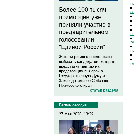
н
Более 100 тысяч
о
приморцев уже
приняли участие в
предварительном
п
голосовании
г
"Единой России"
п
Жители региона продолжают
выбирать кандидатов, которые
г
представят партию на
предстоящих выборах в
Государственную Думу и
Законодательное Собрание
Приморского края.
статьи раздела
Регион сегодня
27 Мая 2026, 13:29