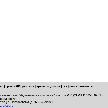
ер
|
проект ДК
|
реклама
|
архив
|
подписка
|
rss
|
поиск
|
контакты
тственностью "Издательская компания "Золотой Рог" (ОГРН 1162536095358)
ксандрович
ток, ул. Некрасовская д. 36 «Б», офис 606;
zrpress.ru