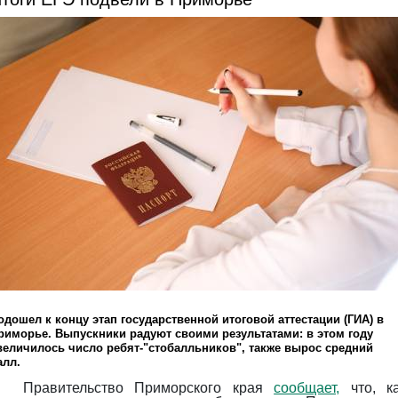
одошел к концу этап государственной итоговой аттестации (ГИА) в
риморье. Выпускники радуют своими результатами: в этом году
величилось число ребят-"стобалльников", также вырос средний
алл.
Правительство Приморского края
сообщает,
что, к