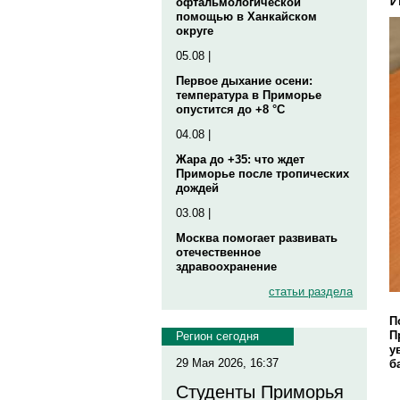
офтальмологической
помощью в Ханкайском
округе
05.08 |
Первое дыхание осени:
температура в Приморье
опустится до +8 °C
04.08 |
Жара до +35: что ждет
Приморье после тропических
дождей
03.08 |
Москва помогает развивать
отечественное
здравоохранение
статьи раздела
П
П
Регион сегодня
у
29 Мая 2026, 16:37
б
Студенты Приморья