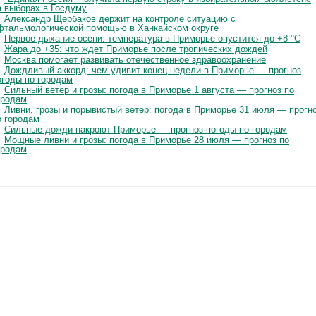
а выборах в Госдуму
Александр Щербаков держит на контроле ситуацию с
фтальмологической помощью в Ханкайском округе
Первое дыхание осени: температура в Приморье опустится до +8 °C
Жара до +35: что ждет Приморье после тропических дождей
Москва помогает развивать отечественное здравоохранение
Дождливый аккорд: чем удивит конец недели в Приморье — прогноз
огоды по городам
Сильный ветер и грозы: погода в Приморье 1 августа — прогноз по
ородам
Ливни, грозы и порывистый ветер: погода в Приморье 31 июля — прогн
о городам
Сильные дожди накроют Приморье — прогноз погоды по городам
Мощные ливни и грозы: погода в Приморье 28 июля — прогноз по
ородам