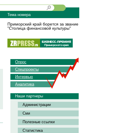
Тема номера
Приморский край борется за звание
"Столица финансовой культуры"
Опрос
Спецпроекты
Интервью
Аналитика
Наши партнеры
Администрации
Сми
Полезные ссылки
Статистика