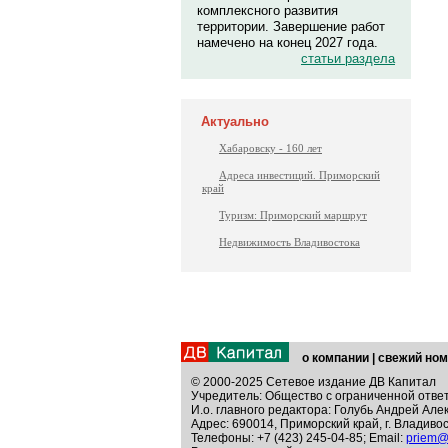
комплексного развития
территории. Завершение работ
намечено на конец 2027 года.
статьи раздела
Актуально
Хабаровску - 160 лет
Адреса инвестиций. Приморский
край
Туризм: Приморский маршрут
Недвижимость Владивостока
о компании
|
свежий ном
© 2000-2025 Сетевое издание ДВ Капитал
Учредитель: Общество с ограниченной отве
И.о. главного редактора: Голубь Андрей Але
Адрес: 690014, Приморский край, г. Владивос
Телефоны: +7 (423) 245-04-85; Email:
priem@