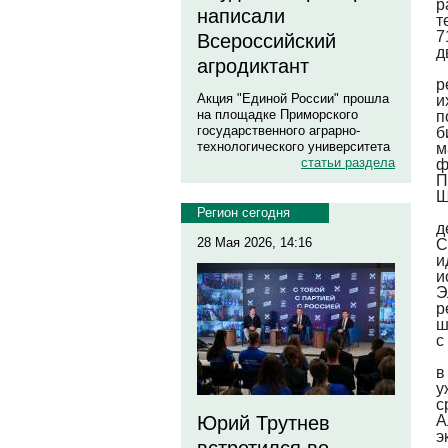
р
написали
т
7
Всероссийский
д
агродиктант
р
Акция "Единой России" прошла
и
на площадке Приморского
п
государственного аграрно-
б
технологического университета
м
статьи раздела
ф
П
Ш
Регион сегодня
д
28 Мая 2026, 14:16
С
и
и
Э
р
ш
с
в
у
с
А
Юрий Трутнев
э