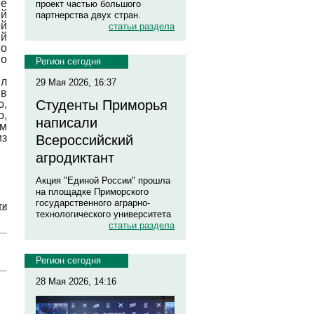
ее
проект частью большого
ий
партнерства двух стран.
ой
статьи раздела
ий
го
по
Регион сегодня
ил
29 Мая 2026, 16:37
 в
Студенты Приморья
ю,
,
написали
ом
из
Всероссийский
агродиктант
Акция "Единой России" прошла
на площадке Приморского
государственного аграрно-
ти
технологического университета
статьи раздела
Регион сегодня
28 Мая 2026, 14:16