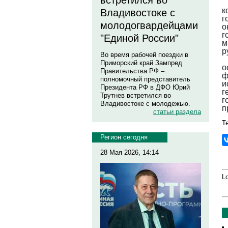
встретился во
к
Владивостоке с
г
молодогвардейцами
о
г
"Единой России"
м
р
Во время рабочей поездки в
Приморский край Зампред
о
Правительства РФ –
ф
полномочный представитель
и
Президента РФ в ДФО Юрий
г
Трутнев встретился во
г
Владивостоке с молодежью.
п
статьи раздела
Те
Регион сегодня
28 Мая 2026, 14:14
Lo