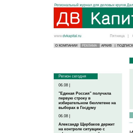
Региональный журнал для деловых кругов Дал
www.
dvkapital.ru
Пятница
|
О КОМПАНИИ
РЕКЛАМА
АРХИВ
|
ПОДПИСК
Регион сегодня
06.08 |
"Единая Россия" получила
первую строку в
избирательном бюллетене на
выборах в Госдуму
06.08 |
Александр Щербаков держит
на контроле ситуацию с
И