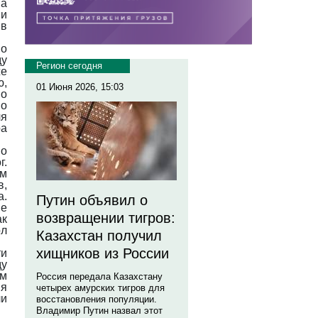
на
 и
 в
во
ду
Регион сегодня
же
ю,
01 Июня 2026, 15:03
по
по
ля
ра
во
г.
ем
в,
а.
Путин объявил о
е
возвращении тигров:
ак
ол
Казахстан получил
хищников из России
ти
ду
ам
Россия передала Казахстану
ия
четырех амурских тигров для
ли
восстановления популяции.
Владимир Путин назвал этот