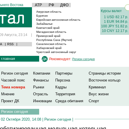
ьнего Востока
АТР
РФ
ДФО
Курсы валют
Амурская область
Бурятия
1 USD
82.17 р.
Еврейская автономная область
1 EUR
94.84 р.
Забайкалье
100 JPY
51.82 р.
Камчатский край
10 CNY
12.17 р.
Магаданская область
09 Августа, 23:14
|
Приморский край
Республика Саха (Якутия)
А
|
RSS
|
Сахалинская область
Хабаровский край
Чукотский автономный округ
главная
Рекомендует:
Регион сегодня
Регион сегодня
Компании
Партнеры
Страницы истории
Часовой пояс
Финансы
Персона
Восточное кольцо
Тема номера
Рынки
Кадры
Криминал
Мнение
Отрасль
Территория
Вкус жизни
Проект ДК
Инновации
Среда обитания
Спорт
Регион сегодня
02 Октября 2020, 14:08 |
Регион сегодня
|
оботизированная модульная котельная