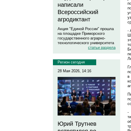
п
написали
п
Всероссийский
у
у
агродиктант
с
Акция "Единой России" прошла
-
на площадке Приморского
Ш
государственного аграрно-
э
технологического университета
т
статьи раздела
Б
п
Л
Регион сегодня
Г
28 Мая 2026, 14:16
п
в
к
а
П
п
с
-
т
о
Юрий Трутнев
т
Р