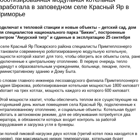
аработала в заповедном селе Красный Яр в
риморье
одключат к тепловой станции и новые объекты – детский сад, дом
ля специалистов национального парка "Бикин", построенные
ентром "Амурский тигр" и сданные в эксплуатацию 25 сентября
 селе Красный Яр Пожарского района специалисты Примтеплоэнерго
становили современную роботизированную модульную котельную,
ощности которой хватит для того, чтобы обогреть все объекты села, ран
одключенные к центральному отоплению. В первую очередь тепло
одведут к образовательным учреждениям, больнице, пекарне, почте,
дминистративному зданию и Дому Быта.
о словам главного инженера лесозаводского филиала Примтеплоэнерго
ндрея Широкова, роботизированная котельная мощностью 1800 киловатт
аботает на трех котлах, мощность каждого из которого 600 киловатт.
 Этой мощности хватит, чтобы обеспечить теплом все существующие на
егодняшний день жилые помещения села Красный Яр, подключенные к
ентрализованному отоплению, и социальные объекты. Котельная будет
аботать в автономном режиме, для ее облуживания потребуется два
ператора, в обязанности которых входит контроль за работой
борудования и загрузка угля в бункеры.
ри полной пиковой нагрузке двух котлов (третий котел пока находится в
езерве), при максимально низких температурах, котельная будет