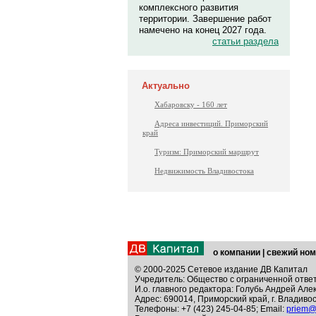
комплексного развития
территории. Завершение работ
намечено на конец 2027 года.
статьи раздела
Актуально
Хабаровску - 160 лет
Адреса инвестиций. Приморский
край
Туризм: Приморский маршрут
Недвижимость Владивостока
о компании
|
свежий ном
© 2000-2025 Сетевое издание ДВ Капитал
Учредитель: Общество с ограниченной отве
И.о. главного редактора: Голубь Андрей Але
Адрес: 690014, Приморский край, г. Владивос
Телефоны: +7 (423) 245-04-85; Email:
priem@