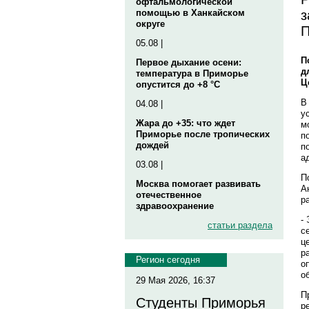
офтальмологической
з
помощью в Ханкайском
округе
П
05.08 |
П
Первое дыхание осени:
д
температура в Приморье
Ц
опустится до +8 °C
В
04.08 |
у
Жара до +35: что ждет
м
Приморье после тропических
п
дождей
п
а
03.08 |
П
Москва помогает развивать
А
отечественное
р
здравоохранение
-
статьи раздела
с
ц
р
Регион сегодня
о
о
29 Мая 2026, 16:37
П
Студенты Приморья
р