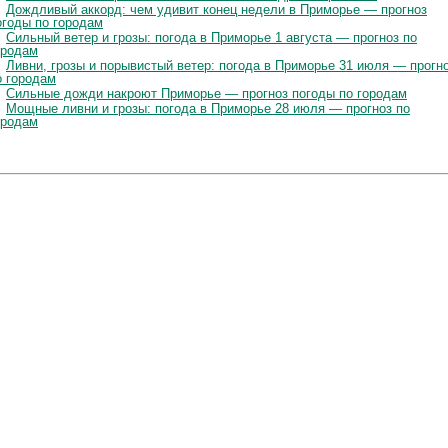
Дождливый аккорд: чем удивит конец недели в Приморье — прогноз
огоды по городам
Сильный ветер и грозы: погода в Приморье 1 августа — прогноз по
ородам
Ливни, грозы и порывистый ветер: погода в Приморье 31 июля — прогн
о городам
Сильные дожди накроют Приморье — прогноз погоды по городам
Мощные ливни и грозы: погода в Приморье 28 июля — прогноз по
ородам