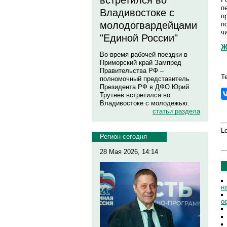
встретился во
п
Владивостоке с
п
молодогвардейцами
п
ч
"Единой России"
Ж
Во время рабочей поездки в
Приморский край Зампред
Правительства РФ –
Т
полномочный представитель
Президента РФ в ДФО Юрий
Трутнев встретился во
Владивостоке с молодежью.
статьи раздела
Lo
Регион сегодня
28 Мая 2026, 14:14
н
о