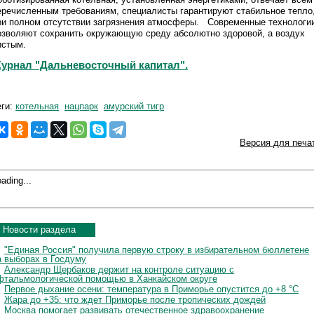
еречисленным требованиям, специалисты гарантируют стабильное тепло
ри полном отсутствии загрязнения атмосферы. Современные технологи
озволяют сохранить окружающую среду абсолютно здоровой, а воздух
истым.
урнал "Дальневосточный капитал".
еги:
котельная
нацпарк
амурский тигр
Версия для печа
ading...
Новости раздела
"Единая Россия" получила первую строку в избирательном бюллетене
а выборах в Госдуму
Александр Щербаков держит на контроле ситуацию с
фтальмологической помощью в Ханкайском округе
Первое дыхание осени: температура в Приморье опустится до +8 °C
Жара до +35: что ждет Приморье после тропических дождей
Москва помогает развивать отечественное здравоохранение