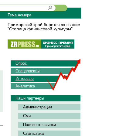
Тема номера
Приморский край борется за звание
"Столица финансовой культуры"
Опрос
Спецпроекты
Интервью
Аналитика
Наши партнеры
Администрации
Сми
Полезные ссылки
Статистика