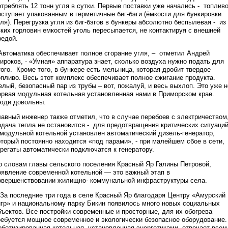
отреблять 12 тонн угля в сутки. Первые поставки уже начались - топлив
оступает упакованным в герметичные биг-бэги (ёмкости для бункировки
гля). Перегрузка угля из биг-бэгов в бункеры абсолютно беспылевая - из
зких горловин емкостей уголь пересыпается, не контактируя с внешней
редой.
 Автоматика обеспечивает полное сгорание угля, – отметил Андрей
ироков, - «Умная» аппаратура знает, сколько воздуха нужно подать для
того. Кроме того, в бункере есть мельница, которая дробит твердое
опливо. Весь этот комплекс обеспечивает полное сжигание продукта.
елый, безопасный пар из трубы – вот, пожалуй, и весь выхлоп. Это уже н
ервая модульная котельная установленная нами в Приморском крае.
юди довольны.
лавный инженер также отметил, что в случае перебоев с электричеством
одача тепла не остановится - для предотвращения критических ситуаци
 модульной котельной установлен автоматический дизель-генератор,
оторый постоянно находится «под парами», - при малейшем сбое в сети,
грегаты автоматически подключатся к генератору.
о словам главы сельского поселения Красный Яр Галины Петровой,
оявление современной котельной — это важный этап в
овершенствовании жилищно- коммунальной инфраструктуры села.
 За последние три года в селе Красный Яр благодаря Центру «Амурский
игр» и национальному парку Бикин появилось много новых социальных
бъектов. Все постройки современные и просторные, для их обогрева
ребуется мощное современное и экологически безопасное оборудование.
оботизированная котельная, установленная энергетиками, отвечает всем