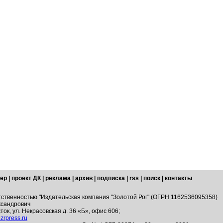
ер
|
проект ДК
|
реклама
|
архив
|
подписка
|
rss
|
поиск
|
контакты
тственностью "Издательская компания "Золотой Рог" (ОГРН 1162536095358)
ксандрович
ток, ул. Некрасовская д. 36 «Б», офис 606;
zrpress.ru