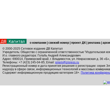
о компании
|
свежий номер
|
проект ДК
|
реклама
|
архи
© 2000-2025 Сетевое издание ДВ Капитал
Учредитель: Общество с ограниченной ответственностью "Издательская ко
И.о. главного редактора: Голубь Андрей Александрович
Адрес: 690014, Приморский край, г. Владивосток, ул. Некрасовская д. 36 «Б»
Телефоны: +7 (423) 245-04-85; Email:
priem@zrpress.ru
Регистрационный номер и дата принятия решения о регистрации: серия Эл
надзору в сфере связи, информационных технологий и массовых коммуник
Содержит информационную продукцию категории 18+.
Политика конфиден