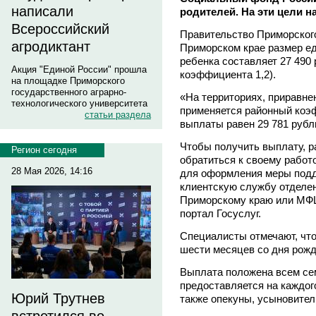
написали
родителей. На эти цели н
Всероссийский
Правительство Приморског
агродиктант
Приморском крае размер е
ребенка составляет 27 490 
Акция "Единой России" прошла
коэффициента 1,2).
на площадке Приморского
государственного аграрно-
«На территориях, приравне
технологического университета
применяется районный коэф
статьи раздела
выплаты равен 29 781 рубл
Чтобы получить выплату, 
Регион сегодня
обратиться к своему рабо
28 Мая 2026, 14:16
для оформления меры подд
клиентскую службу отделе
Приморскому краю или МФЦ
портал Госуслуг.
Специалисты отмечают, что
шести месяцев со дня рож
Выплата положена всем се
предоставляется на каждог
Юрий Трутнев
также опекуны, усыновител