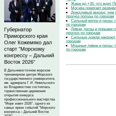
Жара до +35: что ждет 
Москва помогает развив
Дождливый аккорд: чем 
прогноз погоды по городам
Сильный ветер и грозы: 
по городам
Ливни, грозы и порывист
Губернатор
прогноз по городам
Приморского края
Сильные дожди накроют 
городам
Олег Кожемяко дал
Мощные ливни и грозы: 
старт "Морскому
по городам
конгрессу – Дальний
Восток 2026"
В Дальневосточном морском
тренажерном центре Морского
государственного университета
им. адмирала Г. И. Невельского
во Владивостоке состоялась
торжественная церемония
открытия конкурса
профессионального мастерства
"Море зовет 2026", одного из
самых ярких событий "Морского
конгресса – Дальний Восток
2026".