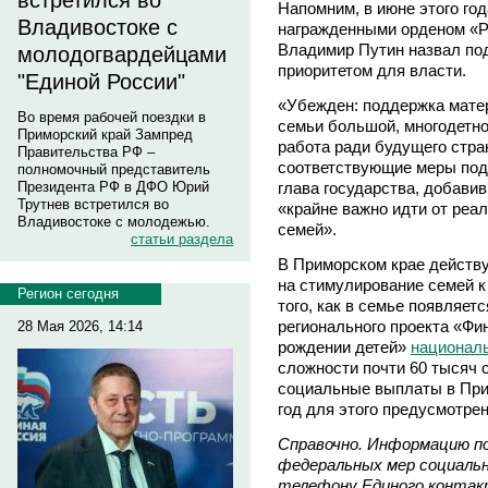
встретился во
Напомним, в июне этого год
Владивостоке с
награжденными орденом «Р
Владимир Путин назвал по
молодогвардейцами
приоритетом для власти.
"Единой России"
«Убежден: поддержка матер
Во время рабочей поездки в
семьи большой, многодетно
Приморский край Зампред
работа ради будущего стр
Правительства РФ –
соответствующие меры под
полномочный представитель
глава государства, добавив
Президента РФ в ДФО Юрий
Трутнев встретился во
«крайне важно идти от реа
Владивостоке с молодежью.
семей».
статьи раздела
В Приморском крае действ
на стимулирование семей к
Регион сегодня
того, как в семье появляет
регионального проекта «Фи
28 Мая 2026, 14:14
рождении детей»
националь
сложности почти 60 тысяч 
социальные выплаты в При
год для этого предусмотре
Справочно. Информацию по
федеральных мер социальн
телефону Единого контакт