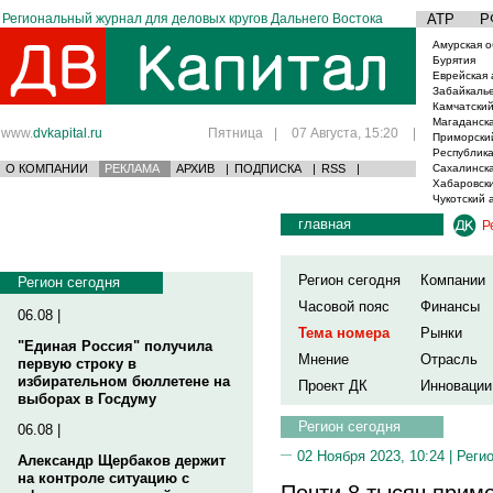
Региональный журнал для деловых кругов Дальнего Востока
АТР
Р
Амурская о
Бурятия
Еврейская 
Забайкаль
Камчатский
Магаданска
www.
dvkapital.ru
Пятница
|
07 Августа, 15:20
|
Приморски
Республика
О КОМПАНИИ
РЕКЛАМА
АРХИВ
|
ПОДПИСКА
|
RSS
|
Сахалинска
Хабаровски
Чукотский 
главная
Р
Регион сегодня
Компании
Регион сегодня
Часовой пояс
Финансы
06.08 |
Тема номера
Рынки
"Единая Россия" получила
Мнение
Отрасль
первую строку в
избирательном бюллетене на
Проект ДК
Инновации
выборах в Госдуму
Регион сегодня
06.08 |
02 Ноября 2023, 10:24 |
Реги
Александр Щербаков держит
на контроле ситуацию с
Почти 8 тысяч прим