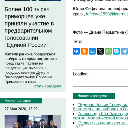
Юлия Фефелова, по информ
Более 100 тысяч
краю ,
fefelova1993@internet
приморцев уже
приняли участие в
предварительном
Фото — Диана Пермитина (
голосовании
Теги:
"Единой России"
Жители региона продолжают
выбирать кандидатов, которые
представят партию на
предстоящих выборах в
Государственную Думу и
Loading...
Законодательное Собрание
Приморского края.
статьи раздела
Новости раздела
Регион сегодня
"Единая Россия" получи
бюллетене на выборах в Г
27 Мая 2026, 13:29
Александр Щербаков дер
офтальмологической помощ
Первое дыхание осени: 
+8 °C