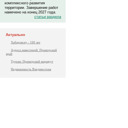
комплексного развития
территории. Завершение работ
намечено на конец 2027 года.
статьи раздела
Актуально
Хабаровску - 160 лет
Адреса инвестиций. Приморский
край
Туризм: Приморский маршрут
Недвижимость Владивостока