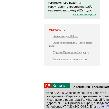
комплексного развития
территории. Завершение работ
намечено на конец 2027 года.
статьи раздела
Актуально
Хабаровску - 160 лет
Адреса инвестиций. Приморский
край
Туризм: Приморский маршрут
Недвижимость Владивостока
о компании
|
свежий ном
© 2000-2025 Сетевое издание ДВ Капитал
Учредитель: Общество с ограниченной отве
И.о. главного редактора: Голубь Андрей Але
Адрес: 690014, Приморский край, г. Владивос
Телефоны: +7 (423) 245-04-85; Email:
priem@