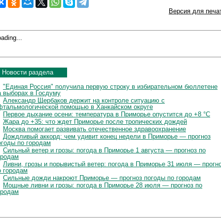
Версия для печа
ading...
Новости раздела
"Единая Россия" получила первую строку в избирательном бюллетене
а выборах в Госдуму
Александр Щербаков держит на контроле ситуацию с
фтальмологической помощью в Ханкайском округе
Первое дыхание осени: температура в Приморье опустится до +8 °C
Жара до +35: что ждет Приморье после тропических дождей
Москва помогает развивать отечественное здравоохранение
Дождливый аккорд: чем удивит конец недели в Приморье — прогноз
огоды по городам
Сильный ветер и грозы: погода в Приморье 1 августа — прогноз по
ородам
Ливни, грозы и порывистый ветер: погода в Приморье 31 июля — прогн
о городам
Сильные дожди накроют Приморье — прогноз погоды по городам
Мощные ливни и грозы: погода в Приморье 28 июля — прогноз по
ородам