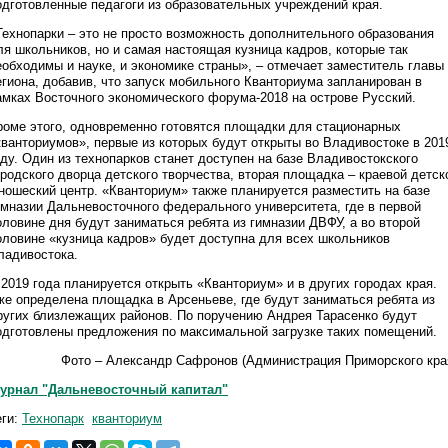
одготовленные педагоги из образовательных учреждений края.
Технопарки – это не просто возможность дополнительного образования
ля школьников, но и самая настоящая кузница кадров, которые так
еобходимы и науке, и экономике страны», – отмечает заместитель главы
егиона, добавив, что запуск мобильного Кванториума запланирован в
амках Восточного экономического форума-2018 на острове Русский.
роме этого, одновременно готовятся площадки для стационарных
кванториумов», первые из которых будут открыты во Владивостоке в 201
оду. Один из технопарков станет доступен на базе Владивостокского
ородского дворца детского творчества, вторая площадка – краевой детск
ношеский центр. «Кванториум» также планируется разместить на базе
имназии Дальневосточного федерального университета, где в первой
оловине дня будут заниматься ребята из гимназии ДВФУ, а во второй
оловине «кузница кадров» будет доступна для всех школьников
ладивостока.
 2019 года планируется открыть «Кванториум» и в других городах края.
же определена площадка в Арсеньеве, где будут заниматься ребята из
ругих близлежащих районов. По поручению Андрея Тарасенко будут
одготовлены предложения по максимальной загрузке таких помещений.
Фото – Александр Сафронов (Администрация Приморского кра
урнал "Дальневосточный капитал"
еги:
Технопарк
кванториум