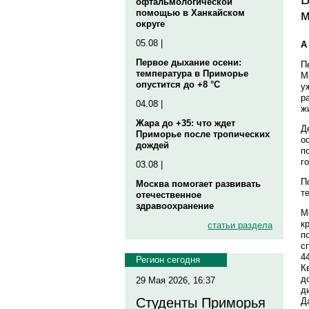
офтальмологической
м
помощью в Ханкайском
округе
05.08 |
А
Первое дыхание осени:
П
температура в Приморье
М
опустится до +8 °C
у
р
04.08 |
ж
Жара до +35: что ждет
Д
Приморье после тропических
о
дождей
п
г
03.08 |
П
Москва помогает развивать
т
отечественное
здравоохранение
М
к
статьи раздела
п
с
4
Регион сегодня
К
д
29 Мая 2026, 16:37
д
Студенты Приморья
Д