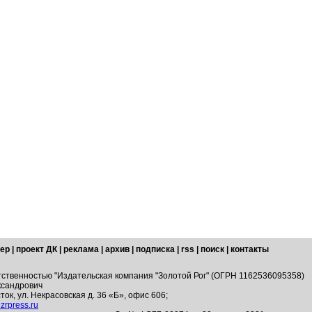
ер
|
проект ДК
|
реклама
|
архив
|
подписка
|
rss
|
поиск
|
контакты
тственностью "Издательская компания "Золотой Рог" (ОГРН 1162536095358)
ксандрович
ток, ул. Некрасовская д. 36 «Б», офис 606;
zrpress.ru