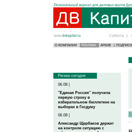
Региональный журнал для деловых кругов Дал
www.
dvkapital.ru
Суббота
|
О КОМПАНИИ
РЕКЛАМА
АРХИВ
|
ПОДПИСК
Регион сегодня
06.08 |
"Единая Россия" получила
первую строку в
избирательном бюллетене на
выборах в Госдуму
06.08 |
Александр Щербаков держит
на контроле ситуацию с
В