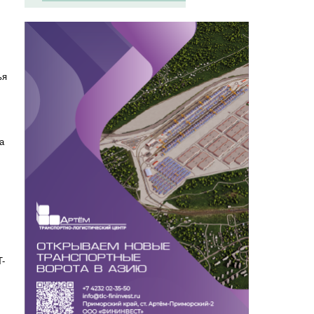
ья
а
T-