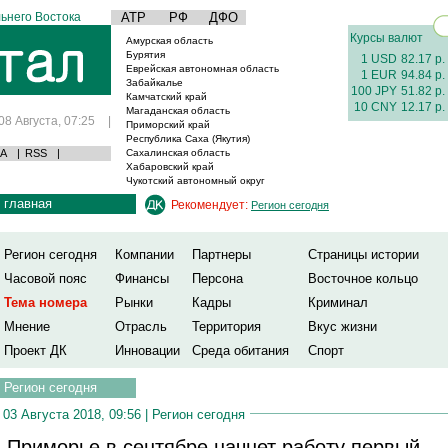
ьнего Востока
АТР
РФ
ДФО
Курсы валют
Амурская область
Бурятия
1 USD
82.17 р.
Еврейская автономная область
1 EUR
94.84 р.
Забайкалье
100 JPY
51.82 р.
Камчатский край
10 CNY
12.17 р.
Магаданская область
08 Августа, 07:25
|
Приморский край
Республика Саха (Якутия)
А
|
RSS
|
Сахалинская область
Хабаровский край
Чукотский автономный округ
главная
Рекомендует:
Регион сегодня
Регион сегодня
Компании
Партнеры
Страницы истории
Часовой пояс
Финансы
Персона
Восточное кольцо
Тема номера
Рынки
Кадры
Криминал
Мнение
Отрасль
Территория
Вкус жизни
Проект ДК
Инновации
Среда обитания
Спорт
Регион сегодня
03 Августа 2018, 09:56 |
Регион сегодня
 Приморье в сентябре начнет работу первый