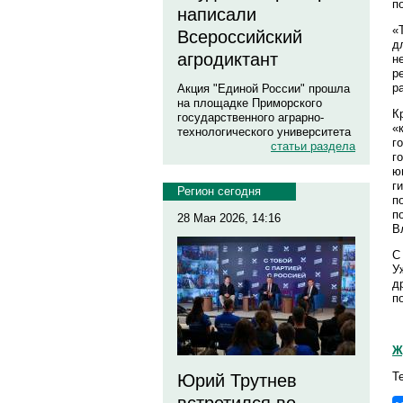
п
написали
«
Всероссийский
д
агродиктант
н
р
р
Акция "Единой России" прошла
на площадке Приморского
К
государственного аграрно-
«
технологического университета
г
статьи раздела
г
ю
г
Регион сегодня
п
п
28 Мая 2026, 14:16
В
С
У
д
п
Ж
Т
Юрий Трутнев