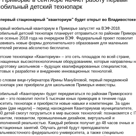
обильный детский технопарк
 первый стационарный "кванториум" будет открыт во Владивостоке
ервый мобильный кванториум в Приморье запустят на ВЭФ-2018.
обильный детский технопарк планирует отправиться по районам Примор
же осенью 2018 года на очередном ВЭФ. Федеральный проект позволит
азвивать новые формы дополнительного образования для маленьких
ителей региона абсолютно бесплатно.
етские технопарки «Кванториум» – это сеть площадок по всей стране,
снащенных высокотехнологичным оборудованием, которые направлены н
одготовку школьников – будущих квалифицированных специалистов,
отовых к разработке и внедрению инновационных технологий.
о словам вице-губернатора Ирины Мануйловой, первый передвижной
ехнопарк уже приобрели для школьников Приморья инвесторы.
обильный «Кванториум» будет передвигаться по районам Приморского
рая – это позволит почти 5 тысячам юных приморцев в течение года
осетить технопарк и приобрести новые навыки и компетенции. За один
прин (две недели) – период нахождения Кванториумав муниципалитете,
40 детей смогут погрузиться в мир высоких технологий: познакомятся с I
вантом, геоквантом, промышленным дизайном, виртуальной и
ополненной реальностью. Каждый ребенок получит до 48 часов очных и
истационных занятий. Обучать детей будут преподаватели
альневосточного федерального университета, а также специально