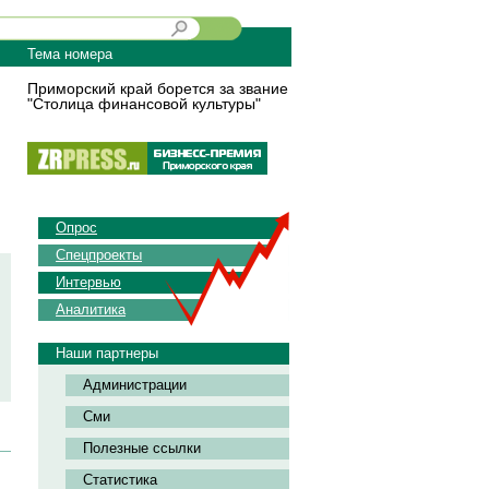
Тема номера
Приморский край борется за звание
"Столица финансовой культуры"
Опрос
Спецпроекты
Интервью
Аналитика
Наши партнеры
Администрации
Сми
Полезные ссылки
Статистика