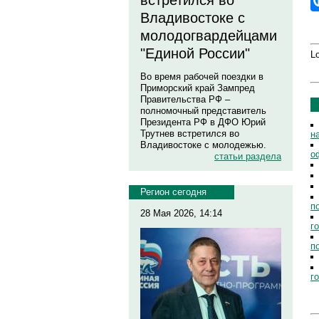
встретился во
Владивостоке с
молодогвардейцами
"Единой России"
Lo
Во время рабочей поездки в
Приморский край Зампред
Правительства РФ –
полномочный представитель
Президента РФ в ДФО Юрий
Трутнев встретился во
н
Владивостоке с молодежью.
о
статьи раздела
Регион сегодня
п
28 Мая 2026, 14:14
г
п
г