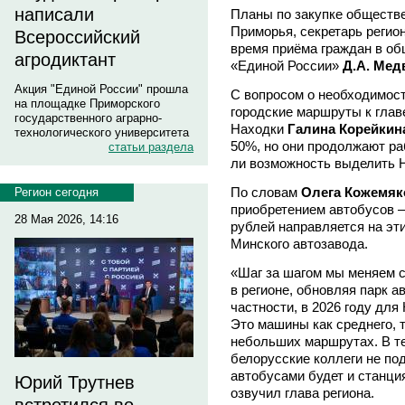
написали
Планы по закупке обществе
Приморья, секретарь регио
Всероссийский
время приёма граждан в о
агродиктант
«Единой России»
Д.А. Мед
Акция "Единой России" прошла
С вопросом о необходимост
на площадке Приморского
городские маршруты к глав
государственного аграрно-
Находки
Галина Корейкин
технологического университета
50%, но они продолжают ра
статьи раздела
ли возможность выделить 
По словам
Олега Кожемяк
Регион сегодня
приобретением автобусов 
28 Мая 2026, 14:16
рублей направляется на эт
Минского автозавода.
«Шаг за шагом мы меняем 
в регионе, обновляя парк а
частности, в 2026 году для
Это машины как среднего, т
небольших маршрутах. В те
белорусские коллеги не по
автобусами будет и станци
Юрий Трутнев
озвучил глава региона.