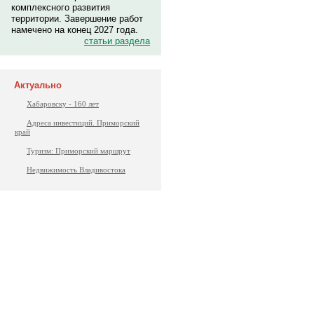
комплексного развития
территории. Завершение работ
намечено на конец 2027 года.
статьи раздела
Актуально
Хабаровску - 160 лет
Адреса инвестиций. Приморский
край
Туризм: Приморский маршрут
Недвижимость Владивостока