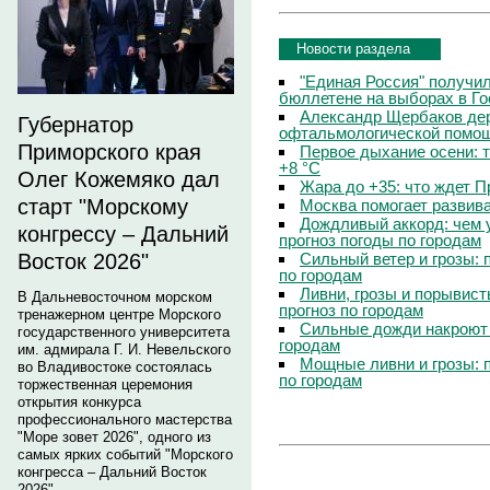
Новости раздела
"Единая Россия" получи
бюллетене на выборах в Г
Александр Щербаков дер
Губернатор
офтальмологической помощ
Приморского края
Первое дыхание осени: 
+8 °C
Олег Кожемяко дал
Жара до +35: что ждет 
старт "Морскому
Москва помогает развив
Дождливый аккорд: чем 
конгрессу – Дальний
прогноз погоды по городам
Сильный ветер и грозы: 
Восток 2026"
по городам
Ливни, грозы и порывист
В Дальневосточном морском
прогноз по городам
тренажерном центре Морского
Сильные дожди накроют 
государственного университета
городам
им. адмирала Г. И. Невельского
Мощные ливни и грозы: 
во Владивостоке состоялась
по городам
торжественная церемония
открытия конкурса
профессионального мастерства
"Море зовет 2026", одного из
самых ярких событий "Морского
конгресса – Дальний Восток
2026".