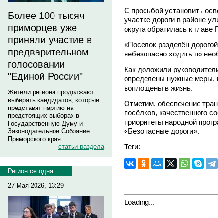
С просьбой установить осв
Более 100 тысяч
участке дороги в районе у
приморцев уже
округа обратилась к главе
приняли участие в
«Поселок разделён дорогой
предварительном
небезопасно ходить по нео
голосовании
Как доложили руководители
"Единой России"
определены нужные меры, и
воплощены в жизнь.
Жители региона продолжают
выбирать кандидатов, которые
Отметим, обеспечение тран
представят партию на
посёлков, качественного с
предстоящих выборах в
приоритеты народной прогр
Государственную Думу и
«Безопасные дороги».
Законодательное Собрание
Приморского края.
Теги:
статьи раздела
Регион сегодня
27 Мая 2026, 13:29
Loading...