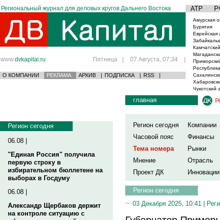
Региональный журнал для деловых кругов Дальнего Востока
АТР
Р
Амурская о
Бурятия
Еврейская 
Забайкаль
Камчатский
Магаданска
www.
dvkapital.ru
Пятница
|
07 Августа, 07:34
|
Приморски
Республика
О КОМПАНИИ
РЕКЛАМА
АРХИВ
|
ПОДПИСКА
|
RSS
|
Сахалинска
Хабаровски
Чукотский 
главная
Р
Регион сегодня
Компании
Регион сегодня
Часовой пояс
Финансы
06.08 |
Тема номера
Рынки
"Единая Россия" получила
Мнение
Отрасль
первую строку в
избирательном бюллетене на
Проект ДК
Инновации
выборах в Госдуму
Регион сегодня
06.08 |
03 Декабря 2025, 10:41 |
Реги
Александр Щербаков держит
на контроле ситуацию с
Губернатор Приморь