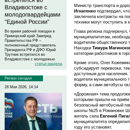
встретился во
Министр транспорта и дор
Владивостоке с
Игнатенко
подтвердил, что
молодогвардейцами
заключила контракты на по
"Единой России"
техники могут поступить в к
Глава региона подчеркнул, 
Во время рабочей поездки в
Приморский край Зампред
муниципалитетам, необход
Правительства РФ –
водителям общественного т
полномочный представитель
Находки
Тимура Магинско
Президента РФ в ДФО Юрий
категории работников в го
Трутнев встретился во
Владивостоке с молодежью.
Кроме этого, Олег Кожемяк
статьи раздела
субсидирует перевозки, те
доступным для населения. 
Регион сегодня
водители муниципального т
форму, а сами автобусы ок
28 Мая 2026, 14:14
«Дорожная» тема продолжил
которыми пришли на приём 
безопасный автобусный пав
школы №25 в Романовке Шк
житель села
Евгений Пига
муниципалитета определил
году его установят.