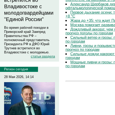
встретился во
Александр Щербаков дер
Владивостоке с
офтальмологической помощ
Первое дыхание осени: 
молодогвардейцами
+8 °C
"Единой России"
Жара до +35: что ждет 
Москва помогает развив
Во время рабочей поездки в
Дождливый аккорд: чем 
Приморский край Зампред
прогноз погоды по городам
Правительства РФ –
Сильный ветер и грозы: 
полномочный представитель
по городам
Президента РФ в ДФО Юрий
Ливни, грозы и порывист
Трутнев встретился во
прогноз по городам
Владивостоке с молодежью.
Сильные дожди накроют 
статьи раздела
городам
Мощные ливни и грозы: 
по городам
Регион сегодня
28 Мая 2026, 14:14