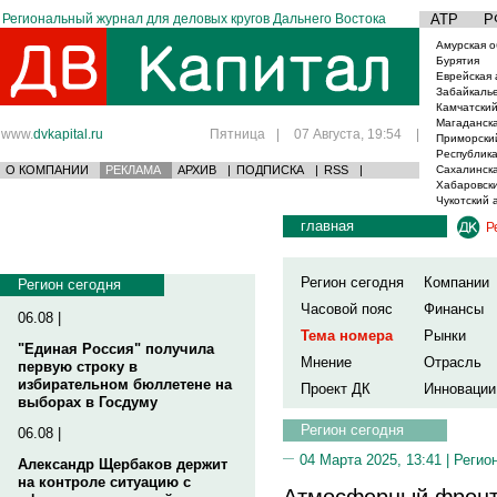
Региональный журнал для деловых кругов Дальнего Востока
АТР
Р
Амурская о
Бурятия
Еврейская 
Забайкаль
Камчатский
Магаданска
www.
dvkapital.ru
Пятница
|
07 Августа, 19:54
|
Приморски
Республика
О КОМПАНИИ
РЕКЛАМА
АРХИВ
|
ПОДПИСКА
|
RSS
|
Сахалинска
Хабаровски
Чукотский 
главная
Р
Регион сегодня
Компании
Регион сегодня
Часовой пояс
Финансы
06.08 |
Тема номера
Рынки
"Единая Россия" получила
Мнение
Отрасль
первую строку в
избирательном бюллетене на
Проект ДК
Инновации
выборах в Госдуму
Регион сегодня
06.08 |
04 Марта 2025, 13:41 |
Регио
Александр Щербаков держит
на контроле ситуацию с
Атмосферный фронт