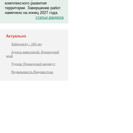
комплексного развития
территории. Завершение работ
намечено на конец 2027 года.
статьи раздела
Актуально
Хабаровску - 160 лет
Адреса инвестиций. Приморский
край
Туризм: Приморский маршрут
Недвижимость Владивостока