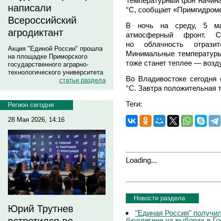
Температурный фон начина
написали
°С, сообщает «Примгидроме
Всероссийский
В ночь на среду, 5 ма
агродиктант
атмосферный фронт. С
но облачность отразит
Акция "Единой России" прошла
Минимальные температуры
на площадке Приморского
тоже станет теплее — возду
государственного аграрно-
технологического университета
Во Владивостоке сегодня 
статьи раздела
°С. Завтра положительная 
Теги:
Регион сегодня
28 Мая 2026, 14:16
Loading...
Новости раздела
Юрий Трутнев
"Единая Россия" получи
бюллетене на выборах в Г