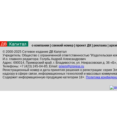
о компании
|
свежий номер
|
проект ДК
|
реклама
|
архи
© 2000-2025 Сетевое издание ДВ Капитал
Учредитель: Общество с ограниченной ответственностью "Издательская ко
И.о. главного редактора: Голубь Андрей Александрович
Адрес: 690014, Приморский край, г. Владивосток, ул. Некрасовская д. 36 «Б»
Телефоны: +7 (423) 245-04-85; Email:
priem@zrpress.ru
Регистрационный номер и дата принятия решения о регистрации: серия Эл
надзору в сфере связи, информационных технологий и массовых коммуник
Содержит информационную продукцию категории 18+.
Политика конфиден