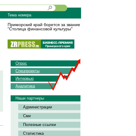
Тема номера
Приморский край борется за звание
"Столица финансовой культуры"
Опрос
Спецпроекты
Интервью
Аналитика
Наши партнеры
Администрации
Сми
Полезные ссылки
Статистика