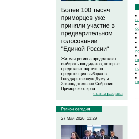
Более 100 тысяч
приморцев уже
н
приняли участие в
о
предварительном
голосовании
"Единой России"
п
Жители региона продолжают
г
выбирать кандидатов, которые
п
представят партию на
предстоящих выборах в
Государственную Думу и
г
Законодательное Собрание
Приморского края.
статьи раздела
Регион сегодня
27 Мая 2026, 13:29