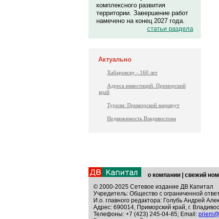
комплексного развития
территории. Завершение работ
намечено на конец 2027 года.
статьи раздела
Актуально
Хабаровску - 160 лет
Адреса инвестиций. Приморский
край
Туризм: Приморский маршрут
Недвижимость Владивостока
о компании
|
свежий ном
© 2000-2025 Сетевое издание ДВ Капитал
Учредитель: Общество с ограниченной отве
И.о. главного редактора: Голубь Андрей Але
Адрес: 690014, Приморский край, г. Владивос
Телефоны: +7 (423) 245-04-85; Email:
priem@