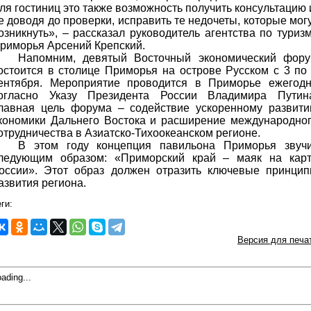
ля гостиниц это также возможность получить консультацию 
е доводя до проверки, исправить те недочеты, которые мог
озникнуть», – рассказал руководитель агентства по туриз
риморья Арсений Крепский.
Напомним, девятый Восточный экономический фор
остоится в столице Приморья на острове Русском с 3 по
ентября. Мероприятие проводится в Приморье ежегод
огласно Указу Президента России Владимира Путин
лавная цель форума – содействие ускоренному развит
кономики Дальнего Востока и расширение международно
отрудничества в Азиатско-Тихоокеанском регионе.
В этом году концепция павильона Приморья звуч
ледующим образом: «Приморский край – маяк на кар
оссии». Этот образ должен отразить ключевые принци
азвития региона.
ги:
Версия для печа
ading...