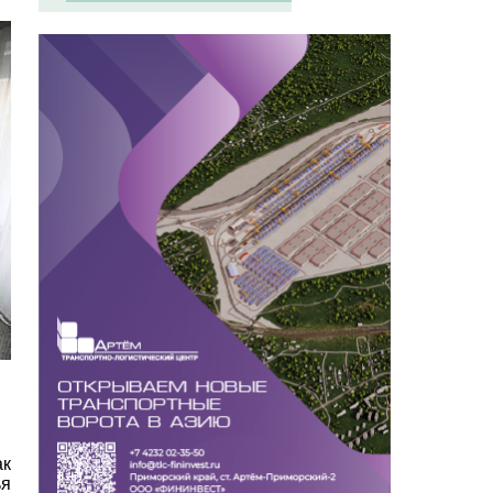
ак
ья