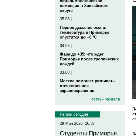
офтальмологической
помощью в Ханкайском
округе
05.08 |
Первое дыхание осени:
температура в Приморье
опустится до +8 °C
04.08 |
Жара до +35: что ждет
Приморье после тропических
дождей
03.08 |
Москва помогает развивать
отечественное
здравоохранение
статьи раздела
П
с
Регион сегодня
с
29 Мая 2026, 16:37
Студенты Приморья
р