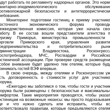
удут работать по регламенту надзорных органов. Это нор
анитарно-эпидемиологического обслуживания
ротивопожарной безопасности и антитеррористическ
ребования.
Мониторинг подготовки гостиниц к приему участник
осточного экономического форума проводи
ежведомственная комиссия, которая уже начала св
аботу. В ее состав вошли представители агентства 
уризму Приморья, министерства промышленности 
орговли Приморского края, управления развити
редпринимательства и потребительского рынк
дминистрации Владивостока, Росконгресса
оспотребнадзора, МЧС, Росгвардии и Российско
остиничной ассоциации. При проверке средств размещен
собое внимание будет уделено тем отелям, которые буд
ринимать гостей ВЭФ впервые.
В свою очередь, между отелями и Росконгрессом у
сть договоренность о стоимости услуг для участник
орума.
«Ежегодно мы заботимся о том, чтобы гости и участни
орума были размещены с безопасностью и максимальн
омфортом. Такие мероприятия проводятся, чтобы указа
остиницам на возможные нюансы: мы просто подсказывае
де и что нужно сделать или исправить, чтобы в
оответствовало правилам, которые предъявляются отеля