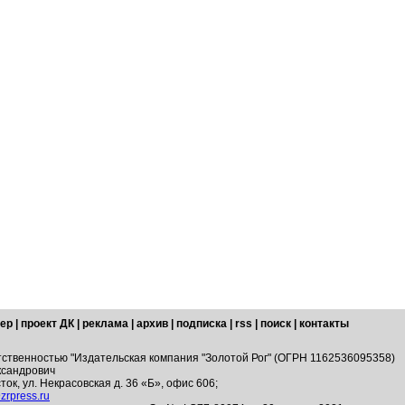
ер
|
проект ДК
|
реклама
|
архив
|
подписка
|
rss
|
поиск
|
контакты
тственностью "Издательская компания "Золотой Рог" (ОГРН 1162536095358)
ксандрович
ток, ул. Некрасовская д. 36 «Б», офис 606;
zrpress.ru