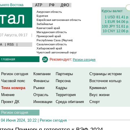
ьнего Востока
АТР
РФ
ДФО
Курсы валют
Амурская область
Бурятия
1 USD
81.41 р.
Еврейская автономная область
1 EUR
94.06 р.
Забайкалье
100 JPY
51.61 р.
Камчатский край
10 CNY
12.06 р.
Магаданская область
07 Августа, 09:17
|
Приморский край
Республика Саха (Якутия)
А
|
RSS
|
Сахалинская область
Хабаровский край
Чукотский автономный округ
главная
Рекомендует:
Регион сегодня
Регион сегодня
Компании
Партнеры
Страницы истории
Часовой пояс
Финансы
Персона
Восточное кольцо
Тема номера
Рынки
Кадры
Криминал
Мнение
Отрасль
Территория
Вкус жизни
Проект ДК
Инновации
Среда обитания
Спорт
Регион сегодня
04 Июня 2024, 10:22 |
Регион сегодня
тели Приморья готовятся к ВЭФ-2024