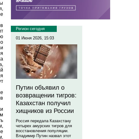
мы
,
ие
ов
Регион сегодня
т
ою
01 Июня 2026, 15:03
по
и
я
а
,
й
ия
ут
Путин объявил о
же
возвращении тигров:
ов
Казахстан получил
ки
хищников из России
ым
ть
Россия передала Казахстану
м,
четырех амурских тигров для
восстановления популяции.
се
Владимир Путин назвал этот
м.