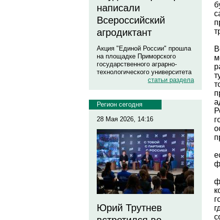
б
написали
с
Всероссийский
п
т
агродиктант
В
Акция "Единой России" прошла
на площадке Приморского
м
государственного аграрно-
р
технологического университета
т
статьи раздела
т
п
а
Регион сегодня
Р
г
28 Мая 2026, 14:16
о
п
е
ф
ф
к
г
Юрий Трутнев
г
с