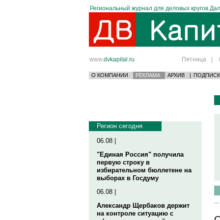
Региональный журнал для деловых кругов Дал
www.
dvkapital.ru
Пятница
|
О КОМПАНИИ
РЕКЛАМА
АРХИВ
|
ПОДПИСК
Регион сегодня
06.08 |
"Единая Россия" получила
первую строку в
избирательном бюллетене на
выборах в Госдуму
06.08 |
Александр Щербаков держит
на контроле ситуацию с
О