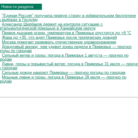
Новости раздела
"Единая Россия" получила первую строку в избирательном бюллетене
а выборах в Госдуму
Александр Щербаков держит на контроле ситуацию с
фтальмологической помощью в Ханкайском округе
Первое дыхание осени: температура в Приморье опустится до +8 °C
Жара до +35: что ждет Приморье после тропических дождей
Москва помогает развивать отечественное здравоохранение
Дождливый аккорд: чем удивит конец недели в Приморье — прогноз
огоды по городам
Сильный ветер и грозы: погода в Приморье 1 августа — прогноз по
ородам
Ливни, грозы и порывистый ветер: погода в Приморье 31 июля — прогн
о городам
Сильные дожди накроют Приморье — прогноз погоды по городам
Мощные ливни и грозы: погода в Приморье 28 июля — прогноз по
ородам