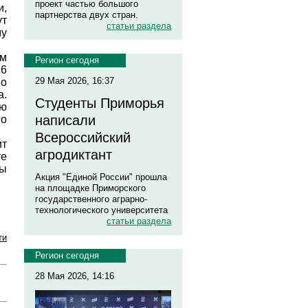
проект частью большого
и,
партнерства двух стран.
ут
статьи раздела
му
ум
Регион сегодня
 6
29 Мая 2026, 16:37
но
а.
Студенты Приморья
ию
написали
го
Всероссийский
ит
агродиктант
те
пы
Акция "Единой России" прошла
на площадке Приморского
государственного аграрно-
технологического университета
статьи раздела
ти
Регион сегодня
28 Мая 2026, 14:16