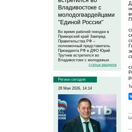
встретился во
Д
Владивостоке с
н
в
молодогвардейцами
П
"Единой России"
с
Во время рабочей поездки в
с
Приморский край Зампред
с
Правительства РФ –
Г
полномочный представитель
Президента РФ в ДФО Юрий
э
Трутнев встретился во
с
Владивостоке с молодежью.
статьи раздела
с
Р
р
Регион сегодня
Те
28 Мая 2026, 14:14
Lo