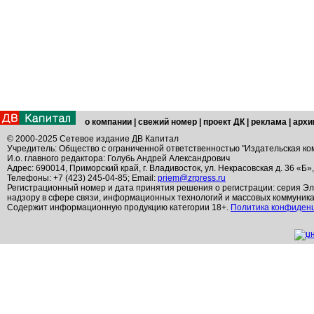
о компании
|
свежий номер
|
проект ДК
|
реклама
|
архи
© 2000-2025 Сетевое издание ДВ Капитал
Учредитель: Общество с ограниченной ответственностью "Издательская ко
И.о. главного редактора: Голубь Андрей Александрович
Адрес: 690014, Приморский край, г. Владивосток, ул. Некрасовская д. 36 «Б»
Телефоны: +7 (423) 245-04-85; Email:
priem@zrpress.ru
Регистрационный номер и дата принятия решения о регистрации: серия Эл
надзору в сфере связи, информационных технологий и массовых коммуник
Содержит информационную продукцию категории 18+.
Политика конфиден