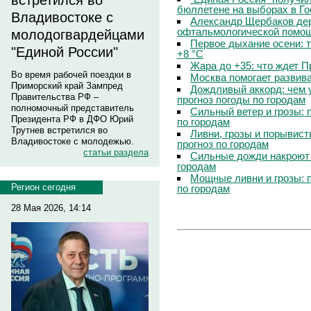
встретился во
бюллетене на выборах в Г
Владивостоке с
Александр Щербаков дер
офтальмологической помощ
молодогвардейцами
Первое дыхание осени: 
"Единой России"
+8 °C
Жара до +35: что ждет 
Во время рабочей поездки в
Москва помогает развив
Приморский край Зампред
Дождливый аккорд: чем 
Правительства РФ –
прогноз погоды по городам
полномочный представитель
Сильный ветер и грозы: 
Президента РФ в ДФО Юрий
по городам
Трутнев встретился во
Ливни, грозы и порывист
Владивостоке с молодежью.
прогноз по городам
статьи раздела
Сильные дожди накроют 
городам
Мощные ливни и грозы: 
Регион сегодня
по городам
28 Мая 2026, 14:14