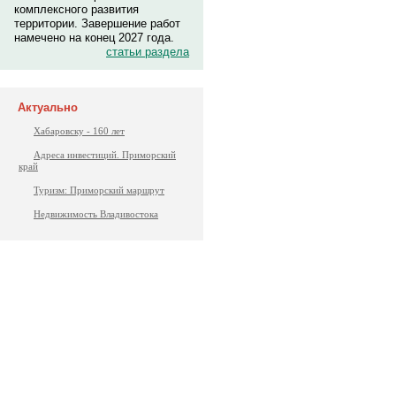
комплексного развития
территории. Завершение работ
намечено на конец 2027 года.
статьи раздела
Актуально
Хабаровску - 160 лет
Адреса инвестиций. Приморский
край
Туризм: Приморский маршрут
Недвижимость Владивостока