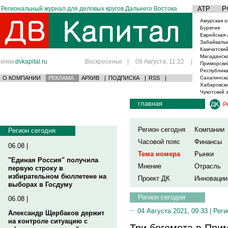
Региональный журнал для деловых кругов Дальнего Востока
АТР
Р
Амурская о
Бурятия
Еврейская 
Забайкаль
Камчатский
Магаданска
www.
dvkapital.ru
Воскресенье
|
09 Августа, 11:32
|
Приморски
Республика
О КОМПАНИИ
РЕКЛАМА
АРХИВ
|
ПОДПИСКА
|
RSS
|
Сахалинска
Хабаровски
Чукотский 
главная
Р
Регион сегодня
Компании
Регион сегодня
Часовой пояс
Финансы
06.08 |
Тема номера
Рынки
"Единая Россия" получила
Мнение
Отрасль
первую строку в
избирательном бюллетене на
Проект ДК
Инновации
выборах в Госдуму
Регион сегодня
06.08 |
04 Августа 2021, 09:33 |
Реги
Александр Щербаков держит
на контроле ситуацию с
Три бегемота в При