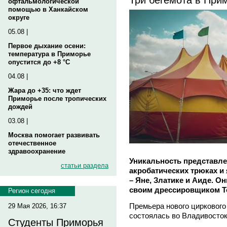
офтальмологической
помощью в Ханкайском
округе
05.08 |
Первое дыхание осени:
температура в Приморье
опустится до +8 °C
04.08 |
Жара до +35: что ждет
Приморье после тропических
дождей
03.08 |
Москва помогает развивать
отечественное
здравоохранение
Уникальность представле
статьи раздела
акробатических трюках и 
– Яне, Златике и Аиде. О
своим дрессировщиком 
Регион сегодня
Премьера нового циркового
29 Мая 2026, 16:37
состоялась во Владивосток
Студенты Приморья