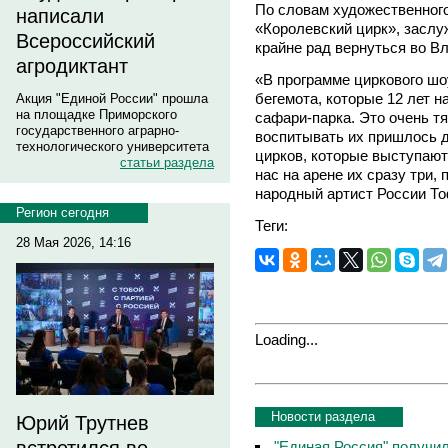
По словам художественного
написали
«Королевский цирк», заслу
Всероссийский
крайне рад вернуться во В
агродиктант
«В программе циркового шо
бегемота, которые 12 лет 
Акция "Единой России" прошла
на площадке Приморского
сафари-парка. Это очень т
государственного аграрно-
воспитывать их пришлось д
технологического университета
цирков, которые выступают 
статьи раздела
нас на арене их сразу три,
народный артист России То
Регион сегодня
Теги:
28 Мая 2026, 14:16
Loading...
Новости раздела
Юрий Трутнев
"Единая Россия" получи