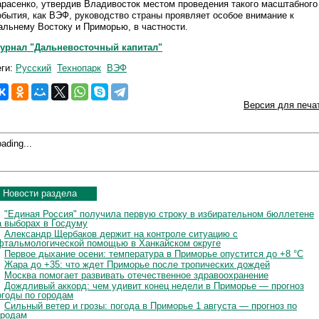
арасенко, утвердив Владивосток местом проведения такого масштабного
обытия, как ВЭФ, руководство страны проявляет особое внимание к
альнему Востоку и Приморью, в частности.
урнал "Дальневосточный капитал"
еги:
Русский
Технопарк
ВЭФ
Версия для печа
ading...
Новости раздела
"Единая Россия" получила первую строку в избирательном бюллетене
а выборах в Госдуму
Александр Щербаков держит на контроле ситуацию с
фтальмологической помощью в Ханкайском округе
Первое дыхание осени: температура в Приморье опустится до +8 °C
Жара до +35: что ждет Приморье после тропических дождей
Москва помогает развивать отечественное здравоохранение
Дождливый аккорд: чем удивит конец недели в Приморье — прогноз
огоды по городам
Сильный ветер и грозы: погода в Приморье 1 августа — прогноз по
ородам