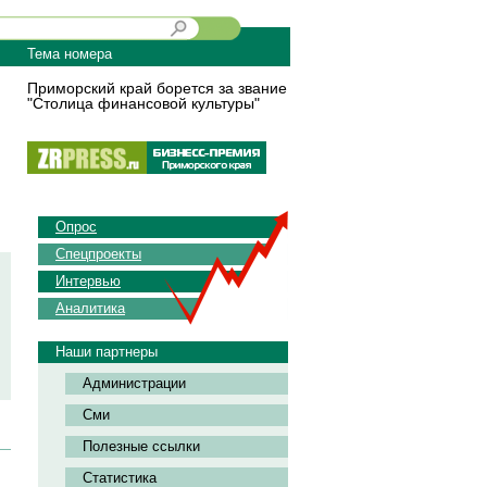
Тема номера
Приморский край борется за звание
"Столица финансовой культуры"
Опрос
Спецпроекты
Интервью
Аналитика
Наши партнеры
Администрации
Сми
Полезные ссылки
Статистика