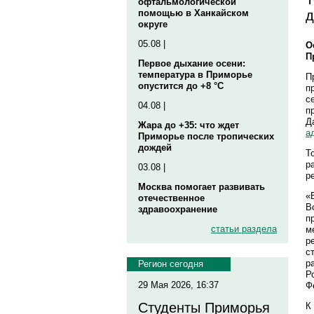
офтальмологической
д
помощью в Ханкайском
округе
05.08 |
О
П
Первое дыхание осени:
температура в Приморье
П
опустится до +8 °C
п
с
04.08 |
п
Д
Жара до +35: что ждет
а
Приморье после тропических
дождей
Т
р
03.08 |
р
Москва помогает развивать
«
отечественное
В
здравоохранение
п
статьи раздела
м
р
с
р
Регион сегодня
Р
29 Мая 2026, 16:37
Ф
Студенты Приморья
К