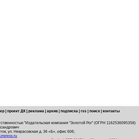
ер
|
проект ДК
|
реклама
|
архив
|
подписка
|
rss
|
поиск
|
контакты
тственностью "Издательская компания "Золотой Рог" (ОГРН 1162536095358)
ксандрович
ток, ул. Некрасовская д. 36 «Б», офис 606;
zrpress.ru