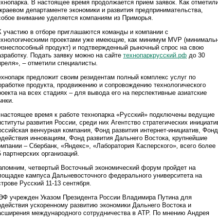
ехнопарка. В настоящее время продолжается прием заявок. Как отметил
 краевом департаменте экономики и развития предпринимательства,
собое внимание уделяется компаниям из Приморья.
К участию в отборе приглашаются команды и компании с
ехнологическими проектами уже имеющие, как минимум MVP (минималь
изнеспособный продукт) и подтвержденный рыночный спрос на свою
азработку. Подать заявку можно на сайте
технопаркрусский.рф
до 30
преля», – отметили специалисты.
ехнопарк предложит своим резидентам полный комплекс услуг по
оработке продукта, продвижению и сопровождению технологического
роекта на всех стадиях – для вывода его на перспективные азиатские
ынки.
 настоящее время к работе технопарка «Русский» подключены ведущие
нституты развития России, среди них Агентство стратегических инициати
оссийская венчурная компания, Фонд развития интернет-инициатив, Фонд
одействия инновациям, Фонд развития Дальнего Востока, крупнейшие
омпании – Сбербанк, «Яндекс», «Лаборатория Касперского», всего более
5 партнерских организаций.
апомним, четвертый Восточный экономический форум пройдет на
лощадке кампуса Дальневосточного федерального университета на
строве Русский 11-13 сентября.
ЭФ учрежден Указом Президента России Владимира Путина для
одействия ускоренному развитию экономики Дальнего Востока и
асширения международного сотрудничества в АТР. По мнению Андрея