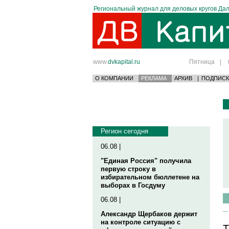
Региональный журнал для деловых кругов Дал
www.
dvkapital.ru
Пятница
|
О КОМПАНИИ
РЕКЛАМА
АРХИВ
|
ПОДПИСК
Регион сегодня
06.08 |
"Единая Россия" получила
первую строку в
избирательном бюллетене на
выборах в Госдуму
06.08 |
Александр Щербаков держит
на контроле ситуацию с
Т