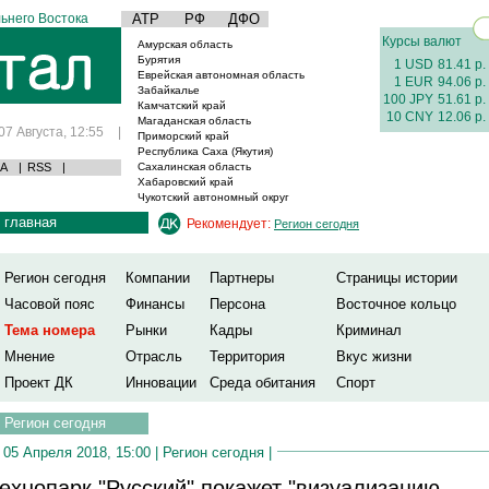
ьнего Востока
АТР
РФ
ДФО
Курсы валют
Амурская область
Бурятия
1 USD
81.41 р.
Еврейская автономная область
1 EUR
94.06 р.
Забайкалье
100 JPY
51.61 р.
Камчатский край
10 CNY
12.06 р.
Магаданская область
07 Августа, 12:55
|
Приморский край
Республика Саха (Якутия)
А
|
RSS
|
Сахалинская область
Хабаровский край
Чукотский автономный округ
главная
Рекомендует:
Регион сегодня
Регион сегодня
Компании
Партнеры
Страницы истории
Часовой пояс
Финансы
Персона
Восточное кольцо
Тема номера
Рынки
Кадры
Криминал
Мнение
Отрасль
Территория
Вкус жизни
Проект ДК
Инновации
Среда обитания
Спорт
Регион сегодня
05 Апреля 2018, 15:00 |
Регион сегодня
|
ехнопарк "Русский" покажет "визуализацию