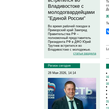
встретился во
Т
с
Владивостоке с
Д
молодогвардейцами
Ж
"Единой России"
Т
Во время рабочей поездки в
Приморский край Зампред
Правительства РФ –
полномочный представитель
Президента РФ в ДФО Юрий
Трутнев встретился во
Lo
Владивостоке с молодежью.
статьи раздела
Регион сегодня
28 Мая 2026, 14:14
н
о
п
г