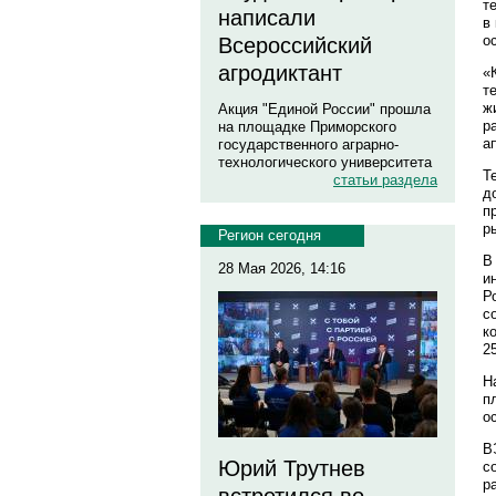
т
написали
в
о
Всероссийский
агродиктант
«
т
ж
Акция "Единой России" прошла
р
на площадке Приморского
а
государственного аграрно-
технологического университета
Т
статьи раздела
д
п
р
Регион сегодня
В
28 Мая 2026, 14:16
и
Р
с
к
2
Н
п
о
В
Юрий Трутнев
с
р