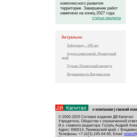
комплексного развития
территории. Завершение работ
намечено на конец 2027 года.
статьи раздела
Актуально
Хабаровску - 160 лет
Адреса инвестиций. Приморский
край
Туризм: Приморский маршрут
Недвижимость Владивостока
о компании
|
свежий ном
© 2000-2025 Сетевое издание ДВ Капитал
Учредитель: Общество с ограниченной отве
И.о. главного редактора: Голубь Андрей Але
Адрес: 690014, Приморский край, г. Владивос
Телефоны: +7 (423) 245-04-85; Email:
priem@