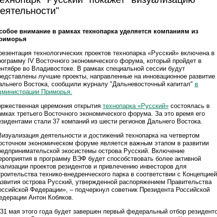
еятельности"
собое внимание в рамках технопарка уделяется компаниям из
риморья
резентация технологических проектов технопарка «Русский» включена в
рограмму IV Восточного экономического форума, который пройдет в
ентябре во Владивостоке. В рамках специальной сессии будут
редставлены лучшие проекты, направленные на инновационное развитие
альнего Востока, сообщили журналу "Дальневосточный капитал"
в
дминистрации Приморья.
оржественная церемония открытия
технопарка «Русский»
состоялась в
амках третьего Восточного экономического форума. За это время его
езидентами стали 37 компаний из шести регионов Дальнего Востока.
Визуализация деятельности и достижений технопарка на четвертом
осточном экономическом форуме является важным этапом в развитии
редпринимательской экосистемы острова Русский. Включение
ероприятия в программу ВЭФ будет способствовать более активной
еализации проектов резидентов и привлечению инвесторов для
троительства технико-внедренческого парка в соответствии с Концепцией
азвития острова Русский, утвержденной распоряжением Правительства
оссийской Федерации», – подчеркнул советник Президента Российской
едерации Антон Кобяков.
 31 мая этого года будет завершен первый федеральный отбор резидент