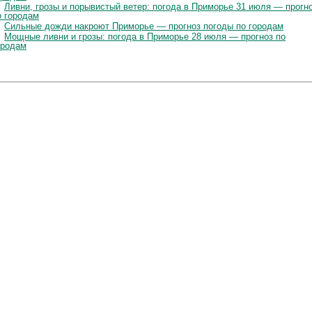
Ливни, грозы и порывистый ветер: погода в Приморье 31 июля — прогн
о городам
Сильные дожди накроют Приморье — прогноз погоды по городам
Мощные ливни и грозы: погода в Приморье 28 июля — прогноз по
ородам