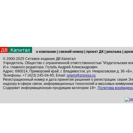
о компании
|
свежий номер
|
проект ДК
|
реклама
|
архи
© 2000-2025 Сетевое издание ДВ Капитал
Учредитель: Общество с ограниченной ответственностью "Издательская ко
И.о. главного редактора: Голубь Андрей Александрович
Адрес: 690014, Приморский край, г. Владивосток, ул. Некрасовская д. 36 «Б»
Телефоны: +7 (423) 245-04-85; Email:
priem@zrpress.ru
Регистрационный номер и дата принятия решения о регистрации: серия Эл
надзору в сфере связи, информационных технологий и массовых коммуник
Содержит информационную продукцию категории 18+.
Политика конфиден