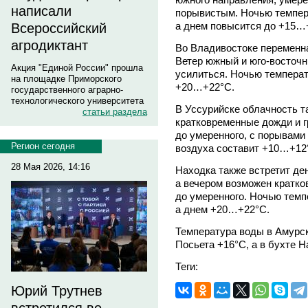
написали
порывистым. Ночью темпер
а днем повысится до +15…
Всероссийский
агродиктант
Во Владивостоке переменна
Ветер южный и юго-восточн
Акция "Единой России" прошла
усилиться. Ночью температ
на площадке Приморского
+20…+22°C.
государственного аграрно-
технологического университета
В Уссурийске облачность т
статьи раздела
кратковременные дожди и г
до умеренного, с порывами
Регион сегодня
воздуха составит +10…+12
28 Мая 2026, 14:16
Находка также встретит де
а вечером возможен кратк
до умеренного. Ночью темп
а днем +20…+22°C.
Температура воды в Амурск
Посьета +16°C, а в бухте Н
Теги:
Юрий Трутнев