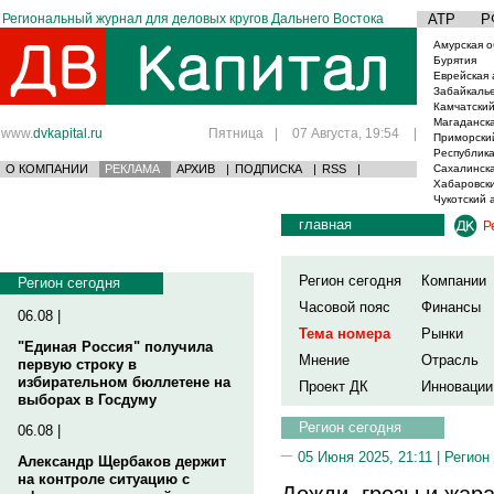
Региональный журнал для деловых кругов Дальнего Востока
АТР
Р
Амурская о
Бурятия
Еврейская 
Забайкаль
Камчатский
Магаданска
www.
dvkapital.ru
Пятница
|
07 Августа, 19:54
|
Приморски
Республика
О КОМПАНИИ
РЕКЛАМА
АРХИВ
|
ПОДПИСКА
|
RSS
|
Сахалинска
Хабаровски
Чукотский 
главная
Р
Регион сегодня
Компании
Регион сегодня
Часовой пояс
Финансы
06.08 |
Тема номера
Рынки
"Единая Россия" получила
Мнение
Отрасль
первую строку в
избирательном бюллетене на
Проект ДК
Инновации
выборах в Госдуму
Регион сегодня
06.08 |
05 Июня 2025, 21:11 |
Регион
Александр Щербаков держит
на контроле ситуацию с
Дожди, грозы и жара