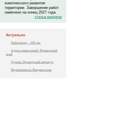
комплексного развития
территории. Завершение работ
намечено на конец 2027 года.
статьи раздела
Актуально
Хабаровску - 160 лет
Адреса инвестиций. Приморский
край
Туризм: Приморский маршрут
Недвижимость Владивостока