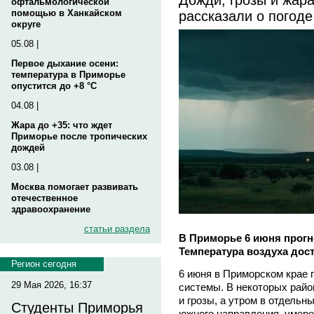
офтальмологической
рассказали о погод
помощью в Ханкайском
округе
05.08 |
Первое дыхание осени:
температура в Приморье
опустится до +8 °C
04.08 |
Жара до +35: что ждет
Приморье после тропических
дождей
03.08 |
Москва помогает развивать
отечественное
здравоохранение
статьи раздела
В Приморье 6 июня прогн
Температура воздуха дост
Регион сегодня
6 июня в Приморском крае 
29 Мая 2026, 16:37
системы. В некоторых рай
и грозы, а утром в отдельн
Студенты Приморья
южного направления, умере