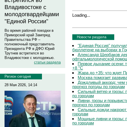
встретился во
Владивостоке с
молодогвардейцами
Loading...
"Единой России"
Во время рабочей поездки в
Приморский край Зампред
Новости раздела
Правительства РФ –
полномочный представитель
"Единая Россия" получи
Президента РФ в ДФО Юрий
бюллетене на выборах в Г
Трутнев встретился во
Александр Щербаков дер
Владивостоке с молодежью.
офтальмологической помощ
статьи раздела
Первое дыхание осени: 
+8 °C
Жара до +35: что ждет 
Регион сегодня
Москва помогает развив
Дождливый аккорд: чем 
28 Мая 2026, 14:14
прогноз погоды по городам
Сильный ветер и грозы: 
по городам
Ливни, грозы и порывист
прогноз по городам
Сильные дожди накроют 
городам
Мощные ливни и грозы: 
по городам