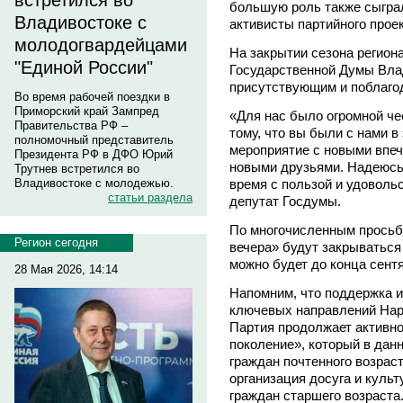
встретился во
большую роль также сыгра
Владивостоке с
активисты партийного прое
молодогвардейцами
На закрытии сезона регион
"Единой России"
Государственной Думы Вла
присутствующим и поблагод
Во время рабочей поездки в
Приморский край Зампред
«Для нас было огромной че
Правительства РФ –
тому, что вы были с нами в
полномочный представитель
мероприятие с новыми впе
Президента РФ в ДФО Юрий
новыми друзьями. Надеюсь,
Трутнев встретился во
время с пользой и удоволь
Владивостоке с молодежью.
статьи раздела
депутат Госдумы.
По многочисленным просьб
Регион сегодня
вечера» будут закрываться
можно будет до конца сент
28 Мая 2026, 14:14
Напомним, что поддержка и
ключевых направлений Нар
Партия продолжает активн
поколение», который в дан
граждан почтенного возраст
организация досуга и куль
граждан старшего возраста