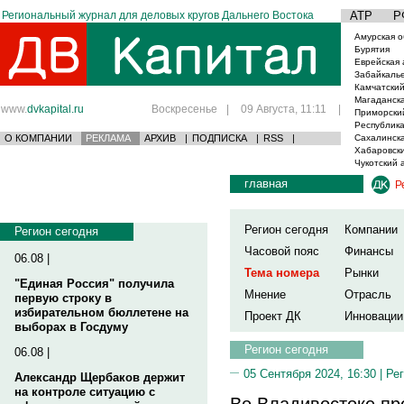
Региональный журнал для деловых кругов Дальнего Востока
АТР
Р
Амурская о
Бурятия
Еврейская 
Забайкаль
Камчатский
Магаданска
www.
dvkapital.ru
Воскресенье
|
09 Августа, 11:11
|
Приморски
Республика
О КОМПАНИИ
РЕКЛАМА
АРХИВ
|
ПОДПИСКА
|
RSS
|
Сахалинска
Хабаровски
Чукотский 
главная
Р
Регион сегодня
Компании
Регион сегодня
Часовой пояс
Финансы
06.08 |
Тема номера
Рынки
"Единая Россия" получила
Мнение
Отрасль
первую строку в
избирательном бюллетене на
Проект ДК
Инновации
выборах в Госдуму
Регион сегодня
06.08 |
05 Сентября 2024, 16:30 |
Рег
Александр Щербаков держит
на контроле ситуацию с
Во Владивостоке пр