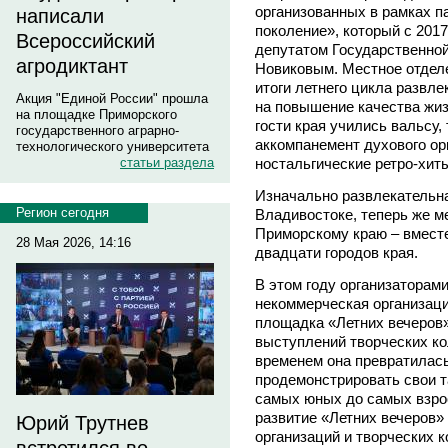
организованных в рамках п
написали
поколение», который с 201
Всероссийский
депутатом Государственн
агродиктант
Новиковым. Местное отдел
итоги летнего цикла развл
Акция "Единой России" прошла
на повышение качества жиз
на площадке Приморского
гости края учились вальсу,
государственного аграрно-
аккомпанемент духового ор
технологического университета
ностальгические ретро-хит
статьи раздела
Изначально развлекательна
Регион сегодня
Владивостоке, теперь же м
Приморскому краю – вмест
28 Мая 2026, 14:16
двадцати городов края.
В этом году организаторам
некоммерческая организац
площадка «Летних вечеров
выступлений творческих ко
временем она превратилась 
продемонстрировать свои т
самых юных до самых взрос
развитие «Летних вечеров»
Юрий Трутнев
организаций и творческих 