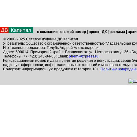
о компании
|
свежий номер
|
проект ДК
|
реклама
|
архи
© 2000-2025 Сетевое издание ДВ Капитал
Учредитель: Общество с ограниченной ответственностью "Издательская ко
И.о. главного редактора: Голубь Андрей Александрович
Адрес: 690014, Приморский край, г. Владивосток, ул. Некрасовская д. 36 «Б»
Телефоны: +7 (423) 245-04-85; Email:
priem@zrpress.ru
Регистрационный номер и дата принятия решения о регистрации: серия Эл
надзору в сфере связи, информационных технологий и массовых коммуник
Содержит информационную продукцию категории 18+.
Политика конфиден