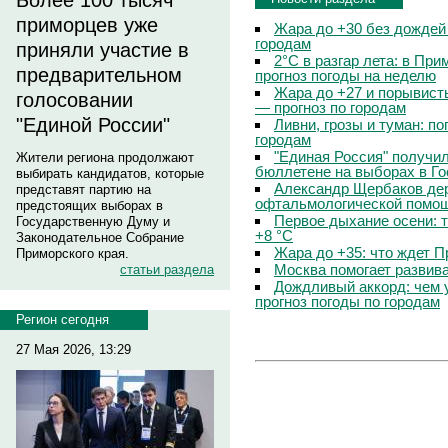
Более 100 тысяч
приморцев уже
Жара до +30 без дождей
городам
приняли участие в
2°C в разгар лета: в Пр
предварительном
прогноз погоды на неделю
Жара до +27 и порывисты
голосовании
— прогноз по городам
"Единой России"
Ливни, грозы и туман: по
городам
"Единая Россия" получи
Жители региона продолжают
бюллетене на выборах в Г
выбирать кандидатов, которые
Александр Щербаков дер
представят партию на
офтальмологической помощ
предстоящих выборах в
Первое дыхание осени: 
Государственную Думу и
+8 °C
Законодательное Собрание
Жара до +35: что ждет 
Приморского края.
Москва помогает развив
статьи раздела
Дождливый аккорд: чем 
прогноз погоды по городам
Регион сегодня
27 Мая 2026, 13:29