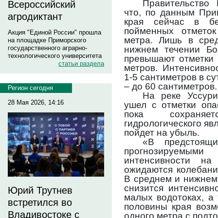
Правительство
Всероссийский
что, по данным При
агродиктант
края сейчас в бе
пойменных отметок
Акция "Единой России" прошла
метра. Лишь в сре
на площадке Приморского
нижнем течении Бо
государственного аграрно-
технологического университета
превышают отметки 
статьи раздела
метров. Интенсивно
1-5 сантиметров в су
– до 60 сантиметров.
Регион сегодня
На реке Уссури
28 Мая 2026, 14:16
ушел с отметки опа
пока сохраняе
гидрологического яв
пойдет на убыль.
«В предстоящ
прогнозируемы
интенсивности на
ожидаются колебани
В среднем и нижнем
снизится интенсивн
Юрий Трутнев
малых водотоках, а
встретился во
половины края воз
Владивостоке с
одного метра с подт