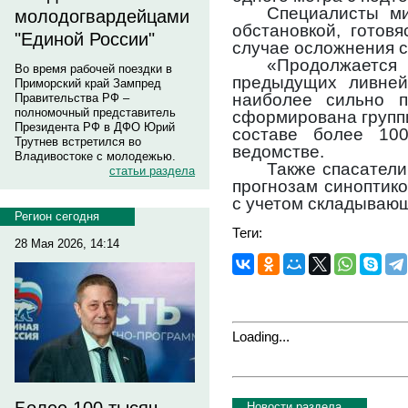
Специалисты м
молодогвардейцами
обстановкой, готов
"Единой России"
случае осложнения с
«Продолжаетс
Во время рабочей поездки в
предыдущих ливней
Приморский край Зампред
наиболее сильно п
Правительства РФ –
полномочный представитель
сформирована группи
Президента РФ в ДФО Юрий
составе более 10
Трутнев встретился во
ведомстве.
Владивостоке с молодежью.
Также спасатели
статьи раздела
прогнозам синоптико
с учетом складывающ
Регион сегодня
Теги:
28 Мая 2026, 14:14
Loading...
Новости раздела