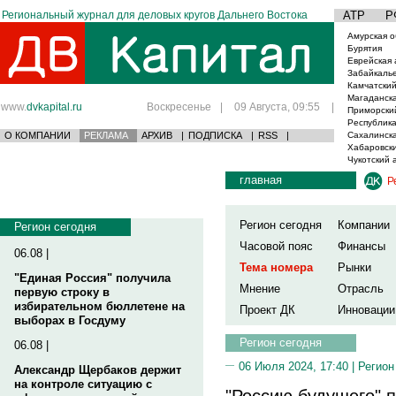
Региональный журнал для деловых кругов Дальнего Востока
АТР
Р
Амурская о
Бурятия
Еврейская 
Забайкаль
Камчатский
Магаданска
www.
dvkapital.ru
Воскресенье
|
09 Августа, 09:55
|
Приморски
Республика
О КОМПАНИИ
РЕКЛАМА
АРХИВ
|
ПОДПИСКА
|
RSS
|
Сахалинска
Хабаровски
Чукотский 
главная
Р
Регион сегодня
Компании
Регион сегодня
Часовой пояс
Финансы
06.08 |
Тема номера
Рынки
"Единая Россия" получила
Мнение
Отрасль
первую строку в
избирательном бюллетене на
Проект ДК
Инновации
выборах в Госдуму
Регион сегодня
06.08 |
06 Июля 2024, 17:40 |
Регион
Александр Щербаков держит
на контроле ситуацию с
"Россию будущего" 