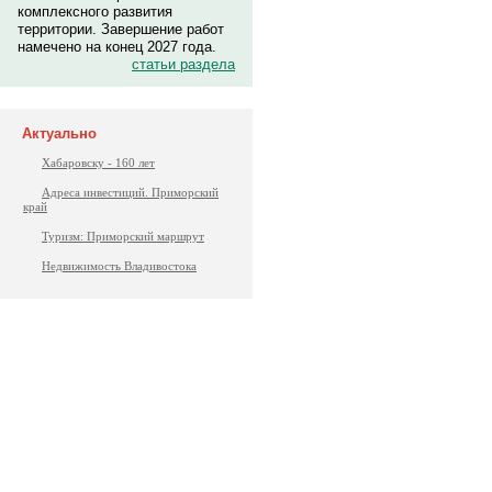
комплексного развития
территории. Завершение работ
намечено на конец 2027 года.
статьи раздела
Актуально
Хабаровску - 160 лет
Адреса инвестиций. Приморский
край
Туризм: Приморский маршрут
Недвижимость Владивостока