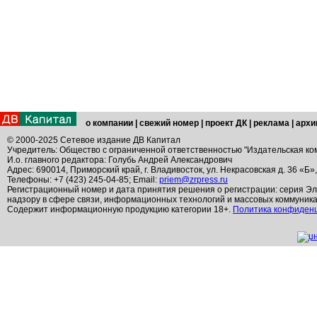
о компании
|
свежий номер
|
проект ДК
|
реклама
|
архи
© 2000-2025 Сетевое издание ДВ Капитал
Учредитель: Общество с ограниченной ответственностью "Издательская ко
И.о. главного редактора: Голубь Андрей Александрович
Адрес: 690014, Приморский край, г. Владивосток, ул. Некрасовская д. 36 «Б»
Телефоны: +7 (423) 245-04-85; Email:
priem@zrpress.ru
Регистрационный номер и дата принятия решения о регистрации: серия Эл
надзору в сфере связи, информационных технологий и массовых коммуник
Содержит информационную продукцию категории 18+.
Политика конфиден