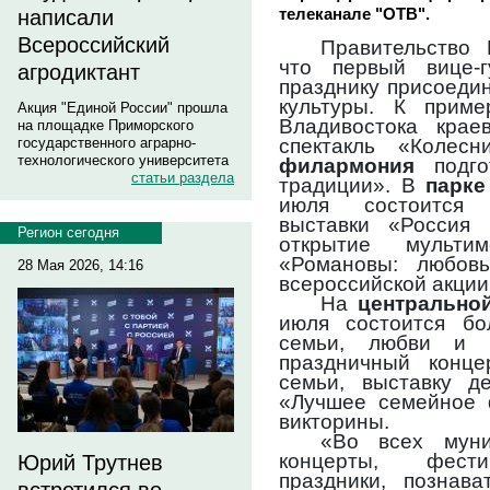
телеканале "ОТВ".
написали
Всероссийский
Правительство
что первый вице-г
агродиктант
празднику присоеди
культуры. К приме
Акция "Единой России" прошла
Владивостока крае
на площадке Приморского
спектакль «Колес
государственного аграрно-
технологического университета
филармония
подг
статьи раздела
традиции». В
парке
июля состоится 
выставки «Россия 
Регион сегодня
открытие мультим
«Романовы: любов
28 Мая 2026, 14:16
всероссийской акции
На
центрально
июля состоится б
семьи, любви и в
праздничный конце
семьи, выставку де
«Лучшее семейное ф
викторины.
«Во всех муни
концерты, фестив
Юрий Трутнев
праздники, познав