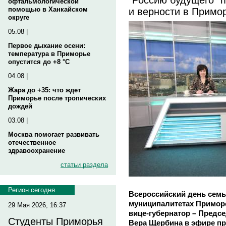
офтальмологической
и верности в Примо
помощью в Ханкайском
округе
05.08 |
Первое дыхание осени:
температура в Приморье
опустится до +8 °C
04.08 |
Жара до +35: что ждет
Приморье после тропических
дождей
03.08 |
Москва помогает развивать
отечественное
здравоохранение
статьи раздела
Регион сегодня
Всероссийский день семьи
муниципалитетах Приморс
29 Мая 2026, 16:37
вице-губернатор – Предс
Студенты Приморья
Вера Щербина в эфире пр