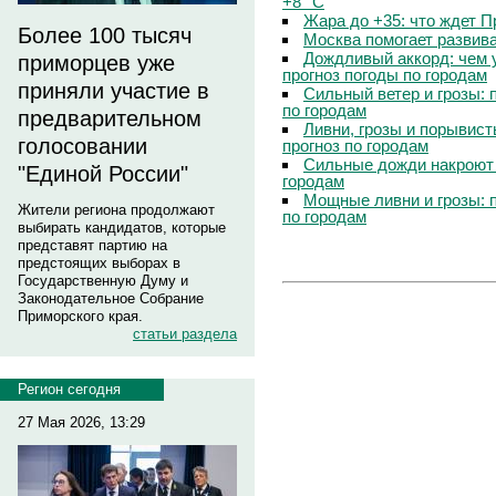
+8 °C
Жара до +35: что ждет 
Более 100 тысяч
Москва помогает развив
Дождливый аккорд: чем 
приморцев уже
прогноз погоды по городам
приняли участие в
Сильный ветер и грозы: 
по городам
предварительном
Ливни, грозы и порывист
голосовании
прогноз по городам
Сильные дожди накроют 
"Единой России"
городам
Мощные ливни и грозы: 
Жители региона продолжают
по городам
выбирать кандидатов, которые
представят партию на
предстоящих выборах в
Государственную Думу и
Законодательное Собрание
Приморского края.
статьи раздела
Регион сегодня
27 Мая 2026, 13:29