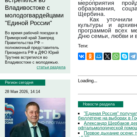
встретился во
мероприятия прой
Владивостоке с
образования, соц
Щербина.
молодогвардейцами
Как уточнили
"Единой России"
культуры и архивн
программой всех ме
Во время рабочей поездки в
Дню семьи, любви и 
Приморский край Зампред
Правительства РФ –
Теги:
полномочный представитель
Президента РФ в ДФО Юрий
Трутнев встретился во
Владивостоке с молодежью.
статьи раздела
Loading...
Регион сегодня
28 Мая 2026, 14:14
Новости раздела
"Единая Россия" получи
бюллетене на выборах в Г
Александр Щербаков дер
офтальмологической помощ
Первое дыхание осени: 