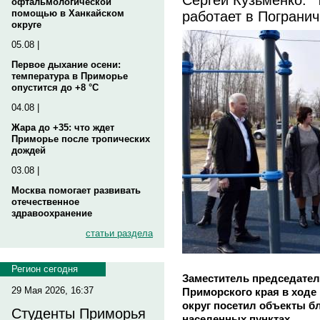
офтальмологической
работает в Погранич
помощью в Ханкайском
округе
05.08 |
Первое дыхание осени:
температура в Приморье
опустится до +8 °C
04.08 |
Жара до +35: что ждет
Приморье после тропических
дождей
03.08 |
Москва помогает развивать
отечественное
здравоохранение
статьи раздела
Регион сегодня
Заместитель председате
29 Мая 2026, 16:37
Приморского края в ходе
округ посетил объекты б
Студенты Приморья
населенных пунктах