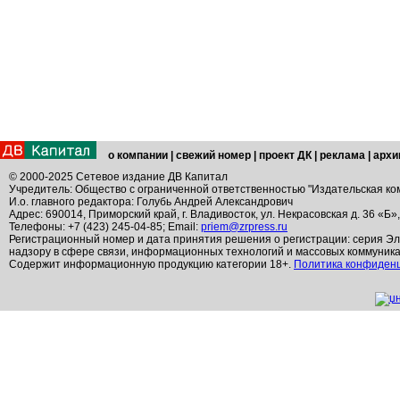
о компании
|
свежий номер
|
проект ДК
|
реклама
|
архи
© 2000-2025 Сетевое издание ДВ Капитал
Учредитель: Общество с ограниченной ответственностью "Издательская ко
И.о. главного редактора: Голубь Андрей Александрович
Адрес: 690014, Приморский край, г. Владивосток, ул. Некрасовская д. 36 «Б»
Телефоны: +7 (423) 245-04-85; Email:
priem@zrpress.ru
Регистрационный номер и дата принятия решения о регистрации: серия Эл
надзору в сфере связи, информационных технологий и массовых коммуник
Содержит информационную продукцию категории 18+.
Политика конфиден