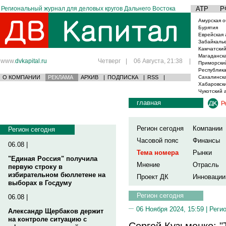
Региональный журнал для деловых кругов Дальнего Востока
АТР
Р
Амурская о
Бурятия
Еврейская 
Забайкаль
Камчатский
Магаданска
www.
dvkapital.ru
Четверг
|
06 Августа, 21:38
|
Приморски
Республика
О КОМПАНИИ
РЕКЛАМА
АРХИВ
|
ПОДПИСКА
|
RSS
|
Сахалинска
Хабаровски
Чукотский 
главная
Р
Регион сегодня
Компании
Регион сегодня
Часовой пояс
Финансы
06.08 |
Тема номера
Рынки
"Единая Россия" получила
Мнение
Отрасль
первую строку в
избирательном бюллетене на
Проект ДК
Инновации
выборах в Госдуму
Регион сегодня
06.08 |
06 Ноября 2024, 15:59 |
Реги
Александр Щербаков держит
на контроле ситуацию с
Сергей Кузьменко: "