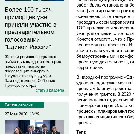
работ была установлена бо
Более 100 тысяч
заасфальтировали террито
освещение. Есть теперь в 
приморцев уже
проводить свои мероприятия
приняли участие в
ТОС проложена и заасфальт
предварительном
уже гуляют мамы с коляска
голосовании
Хочется отметить, что в Пр
всевозможных проектов. И 
"Единой России"
значительно улучшить свои
благоустроенными и комфо
Жители региона продолжают
проектную деятельность, от
выбирать кандидатов, которые
представят партию на
территории».
предстоящих выборах в
Государственную Думу и
В народной программе «Ед
Законодательное Собрание
уделено поддержке местны
Приморского края.
проектам благоустройства,
статьи раздела
получения грантов. В 2020 
регионального отделения «
Приморского края Олега Ко
Регион сегодня
процессы планирования го
27 Мая 2026, 13:29
практика инициативного бю
проект».
Теги: