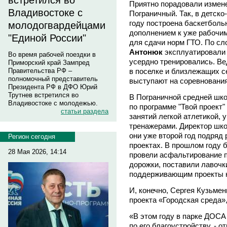
встретился во
Приятно порадовали измен
Владивостоке с
Пограничный. Так, в детск
году построена баскетболь
молодогвардейцами
дополнением к уже рабочи
"Единой России"
для сдачи норм ГТО. По с
Антонюк
эксплуатировали 
Во время рабочей поездки в
усердно тренировались. В
Приморский край Зампред
в поселке и близлежащих с
Правительства РФ –
полномочный представитель
выступают на соревнования
Президента РФ в ДФО Юрий
Трутнев встретился во
В Пограничной средней шко
Владивостоке с молодежью.
по программе "Твой проект
статьи раздела
занятий легкой атлетикой,
тренажерами. Директор ш
они уже второй год подряд
Регион сегодня
проектах. В прошлом году 
28 Мая 2026, 14:14
провели асфальтирование 
дорожки, поставили лавочк
поддерживающим проекты н
И, конечно, Сергея Кузьмен
проекта «Городская среда»,
«В этом году в парке ДОСА
по его благоустройству, - о