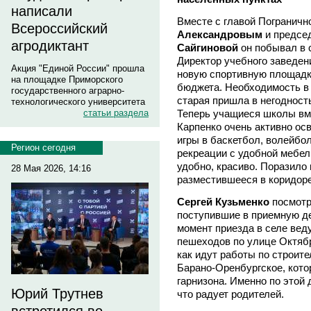
написали
Вместе с главой Пограничн
Всероссийский
Александровым
и предсе
агродиктант
Сайгиновой
он побывал в 
Директор учебного заведен
Акция "Единой России" прошла
новую спортивную площадку
на площадке Приморского
бюджета. Необходимость в 
государственного аграрно-
старая пришла в негодност
технологического университета
Теперь учащиеся школы вм
статьи раздела
Карпенко очень активно ос
игры в баскетбол, волейбо
Регион сегодня
рекреации с удобной мебель
удобно, красиво. Поразило 
28 Мая 2026, 14:16
разместившееся в коридоре
Сергей Кузьменко
посмотр
поступившие в приемную де
момент приезда в селе вед
пешеходов по улице Октябр
как идут работы по строите
Барано-Оренбургское, котор
гарнизона. Именно по этой
Юрий Трутнев
что радует родителей.