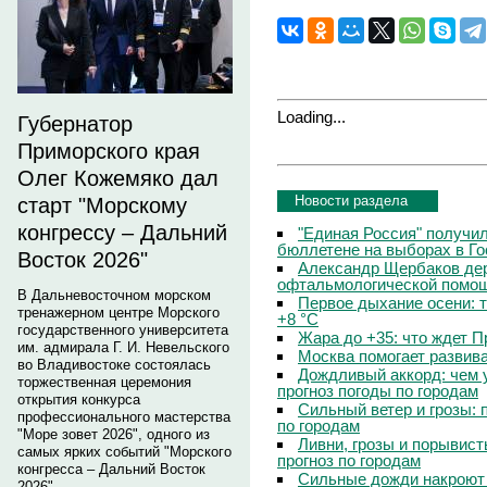
Loading...
Губернатор
Приморского края
Олег Кожемяко дал
Новости раздела
старт "Морскому
конгрессу – Дальний
"Единая Россия" получи
бюллетене на выборах в Г
Восток 2026"
Александр Щербаков дер
офтальмологической помощ
В Дальневосточном морском
Первое дыхание осени: 
тренажерном центре Морского
+8 °C
государственного университета
Жара до +35: что ждет 
им. адмирала Г. И. Невельского
Москва помогает развив
во Владивостоке состоялась
Дождливый аккорд: чем 
торжественная церемония
прогноз погоды по городам
открытия конкурса
Сильный ветер и грозы: 
профессионального мастерства
по городам
"Море зовет 2026", одного из
Ливни, грозы и порывист
самых ярких событий "Морского
прогноз по городам
конгресса – Дальний Восток
Сильные дожди накроют 
2026".