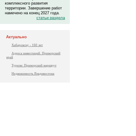
комплексного развития
территории. Завершение работ
намечено на конец 2027 года.
статьи раздела
Актуально
Хабаровску - 160 лет
Адреса инвестиций. Приморский
край
Туризм: Приморский маршрут
Недвижимость Владивостока