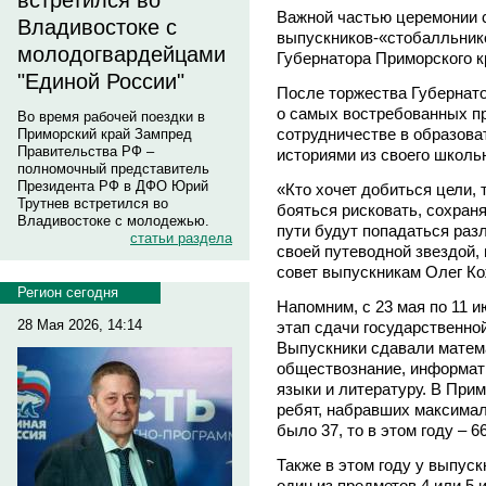
встретился во
Важной частью церемонии 
Владивостоке с
выпускников-«стобалльник
молодогвардейцами
Губернатора Приморского к
"Единой России"
После торжества Губернато
о самых востребованных п
Во время рабочей поездки в
сотрудничестве в образова
Приморский край Зампред
Правительства РФ –
историями из своего школь
полномочный представитель
Президента РФ в ДФО Юрий
«Кто хочет добиться цели, 
Трутнев встретился во
бояться рисковать, сохран
Владивостоке с молодежью.
пути будут попадаться раз
статьи раздела
своей путеводной звездой, 
совет выпускникам Олег Ко
Регион сегодня
Напомним, с 23 мая по 11 
28 Мая 2026, 14:14
этап сдачи государственно
Выпускники сдавали матема
обществознание, информати
языки и литературу. В При
ребят, набравших максимал
было 37, то в этом году – 66
Также в этом году у выпус
один из предметов 4 или 5 