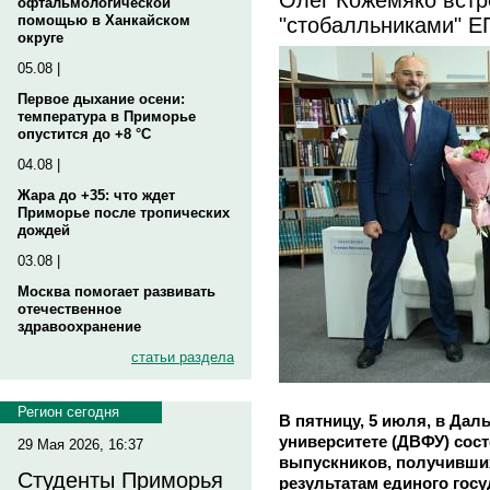
офтальмологической
"стобалльниками" Е
помощью в Ханкайском
округе
05.08 |
Первое дыхание осени:
температура в Приморье
опустится до +8 °C
04.08 |
Жара до +35: что ждет
Приморье после тропических
дождей
03.08 |
Москва помогает развивать
отечественное
здравоохранение
статьи раздела
Регион сегодня
В пятницу, 5 июля, в Да
университете (ДВФУ) сос
29 Мая 2026, 16:37
выпускников, получивши
Студенты Приморья
результатам единого госу