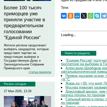
Более 100 тысяч
Теги:
приморцев уже
приняли участие в
предварительном
голосовании
Loading...
"Единой России"
Жители региона продолжают
выбирать кандидатов, которые
представят партию на
Новости раздела
предстоящих выборах в
"Единая Россия" получи
Государственную Думу и
бюллетене на выборах в Г
Законодательное Собрание
Александр Щербаков дер
Приморского края.
офтальмологической помощ
статьи раздела
Первое дыхание осени: 
+8 °C
Жара до +35: что ждет 
Регион сегодня
Москва помогает развив
Дождливый аккорд: чем 
27 Мая 2026, 13:29
прогноз погоды по городам
Сильный ветер и грозы: 
по городам
Ливни, грозы и порывист