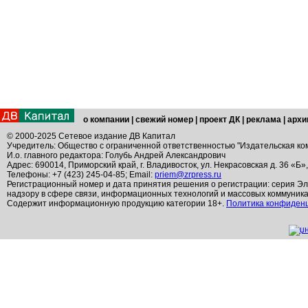
о компании
|
свежий номер
|
проект ДК
|
реклама
|
архи
© 2000-2025 Сетевое издание ДВ Капитал
Учредитель: Общество с ограниченной ответственностью "Издательская ко
И.о. главного редактора: Голубь Андрей Александрович
Адрес: 690014, Приморский край, г. Владивосток, ул. Некрасовская д. 36 «Б»
Телефоны: +7 (423) 245-04-85; Email:
priem@zrpress.ru
Регистрационный номер и дата принятия решения о регистрации: серия Эл
надзору в сфере связи, информационных технологий и массовых коммуник
Содержит информационную продукцию категории 18+.
Политика конфиден