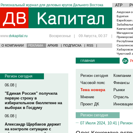
Региональный журнал для деловых кругов Дальнего Востока
АТР
Р
Амурская о
Бурятия
Еврейская 
Забайкаль
Камчатский
Магаданска
www.
dvkapital.ru
Воскресенье
|
09 Августа, 00:37
|
Приморски
Республика
О КОМПАНИИ
РЕКЛАМА
АРХИВ
|
ПОДПИСКА
|
RSS
|
Сахалинска
Хабаровски
Чукотский 
главная
Р
Регион сегодня
Компании
Регион сегодня
Часовой пояс
Финансы
06.08 |
Тема номера
Рынки
"Единая Россия" получила
Мнение
Отрасль
первую строку в
избирательном бюллетене на
Проект ДК
Инновации
выборах в Госдуму
Регион сегодня
06.08 |
07 Июля 2024, 10:41 |
Регион
Александр Щербаков держит
на контроле ситуацию с
Олег Кожемяко встр