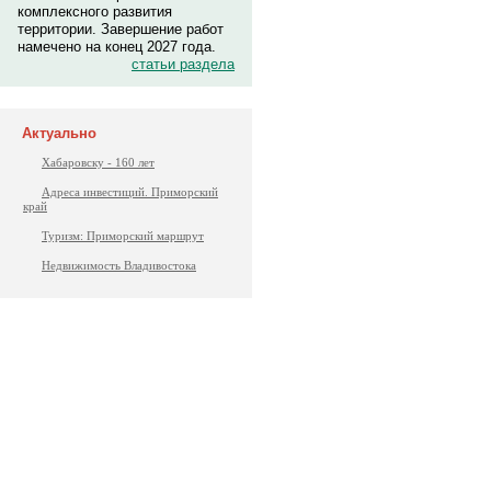
комплексного развития
территории. Завершение работ
намечено на конец 2027 года.
статьи раздела
Актуально
Хабаровску - 160 лет
Адреса инвестиций. Приморский
край
Туризм: Приморский маршрут
Недвижимость Владивостока