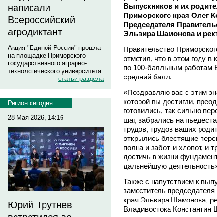
Выпускников и их родите
написали
Приморского края Олег К
Всероссийский
Председателя Правительс
агродиктант
Эльвира Шамонова и рект
Акция "Единой России" прошла
Правительство Приморског
на площадке Приморского
отметил, что в этом году в
государственного аграрно-
по 100-балльным работам Е
технологического университета
средний балл.
статьи раздела
«Поздравляю вас с этим з
которой вы достигли, преод
Регион сегодня
готовились, так сильно пер
28 Мая 2026, 14:16
шаг, забрались на пьедест
трудов, трудов ваших родит
открылись блестящие персп
полна и забот, и хлопот, и 
достичь в жизни фундамент
дальнейшую деятельность»,
Также с напутствием к вып
заместитель председателя 
края Эльвира Шамонова, ре
Юрий Трутнев
Владивостока Константин 