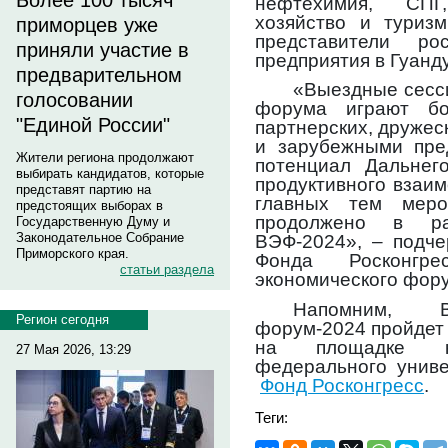
Более 100 тысяч
нефтехимия, СПГ,
хозяйство и туризм
приморцев уже
представители ро
приняли участие в
предприятия в Гуанд
предварительном
«Выездные сесси
голосовании
форума играют бо
"Единой России"
партнерских, дружес
и зарубежными пре
Жители региона продолжают
потенциал Дальнег
выбирать кандидатов, которые
продуктивного взаи
представят партию на
главных тем меро
предстоящих выборах в
продолжено в ра
Государственную Думу и
Законодательное Собрание
ВЭФ-2024», – подче
Приморского края.
Фонда Росконгре
статьи раздела
экономического фору
Напомним, В
Регион сегодня
форум-2024 пройдет 
на площадке ка
27 Мая 2026, 13:29
федерального униве
Фонд Росконгресс
.
Теги: