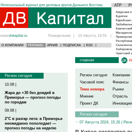
Региональный журнал для деловых кругов Дальнего Востока
АТР
Р
Амурская о
Бурятия
Еврейская 
Забайкаль
Камчатский
Магаданска
www.
dvkapital.ru
Понедельник
|
10 Августа, 19:55
|
Приморски
Республика
О КОМПАНИИ
РЕКЛАМА
АРХИВ
|
ПОДПИСКА
|
RSS
|
Сахалинска
Хабаровски
Чукотский 
главная
Р
Регион сегодня
Компании
Регион сегодня
Часовой пояс
Финансы
10.08 |
Тема номера
Рынки
Жара до +30 без дождей в
Мнение
Отрасль
Приморье — прогноз погоды
по городам
Проект ДК
Инновации
09.08 |
Регион сегодня
2°C в разгар лета: в Приморье
07 Августа 2024, 15:26 |
Реги
неожиданно похолодает —
прогноз погоды на неделю
В Китае состоится 