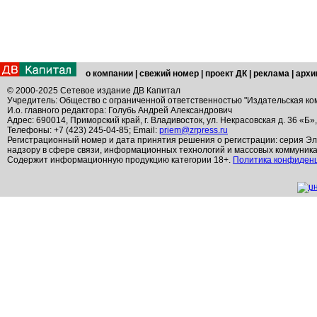
о компании
|
свежий номер
|
проект ДК
|
реклама
|
архи
© 2000-2025 Сетевое издание ДВ Капитал
Учредитель: Общество с ограниченной ответственностью "Издательская ко
И.о. главного редактора: Голубь Андрей Александрович
Адрес: 690014, Приморский край, г. Владивосток, ул. Некрасовская д. 36 «Б»
Телефоны: +7 (423) 245-04-85; Email:
priem@zrpress.ru
Регистрационный номер и дата принятия решения о регистрации: серия Эл
надзору в сфере связи, информационных технологий и массовых коммуник
Содержит информационную продукцию категории 18+.
Политика конфиден