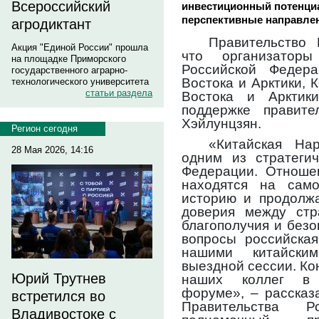
Всероссийский
инвестиционный потенциа
перспективные направлен
агродиктант
Правительство
Акция "Единой России" прошла
что организатор
на площадке Приморского
Российской Федер
государственного аграрно-
Востока и Арктики, 
технологического университета
статьи раздела
Востока и Арктик
поддержке правите
Хэйлунцзян.
Регион сегодня
«Китайская Нар
28 Мая 2026, 14:16
одним из стратегич
Федерации. Отноше
находятся на сам
историю и продолжа
доверия между стр
благополучия и безо
вопросы российская
нашими китайски
выездной сессии. Ко
Юрий Трутнев
наших коллег в 
форуме», – рассказ
встретился во
Правительства 
Владивостоке с