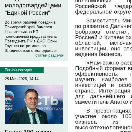
полномочный пр
молодогвардейцами
Российской Феде
федеральном округе
"Единой России"
Заместитель Ми
Во время рабочей поездки в
по развитию Дальнег
Приморский край Зампред
Бобраков отметил,
Правительства РФ –
Россией и Китаем о
полномочный представитель
Президента РФ в ДФО Юрий
областей, включа
Трутнев встретился во
инвестиции, оно от
Владивостоке с молодежью.
ведения бизнеса.
статьи раздела
«Нам важно разв
Подобный формат вы
Регион сегодня
эффективность, п
изучить наиболее
28 Мая 2026, 14:14
инвестиций и особ
стране. Интеграция
для дальнейшего с
заместитель Анатоли
В презентациях
участие около 100
бизнеса из т
высокотехнологично