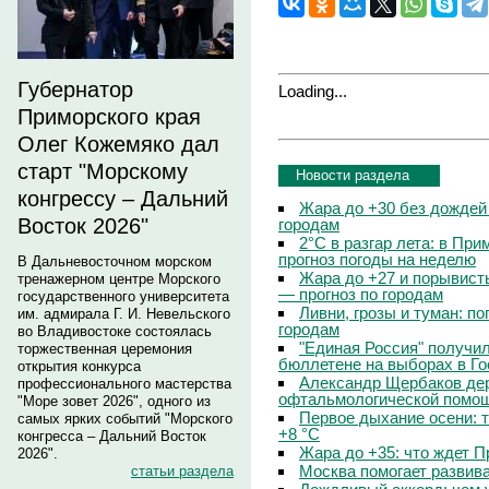
Губернатор
Loading...
Приморского края
Олег Кожемяко дал
старт "Морскому
Новости раздела
конгрессу – Дальний
Жара до +30 без дождей
Восток 2026"
городам
2°C в разгар лета: в Пр
прогноз погоды на неделю
В Дальневосточном морском
Жара до +27 и порывисты
тренажерном центре Морского
— прогноз по городам
государственного университета
Ливни, грозы и туман: по
им. адмирала Г. И. Невельского
городам
во Владивостоке состоялась
"Единая Россия" получи
торжественная церемония
бюллетене на выборах в Г
открытия конкурса
Александр Щербаков дер
профессионального мастерства
офтальмологической помощ
"Море зовет 2026", одного из
Первое дыхание осени: 
самых ярких событий "Морского
+8 °C
конгресса – Дальний Восток
Жара до +35: что ждет 
2026".
Москва помогает развив
статьи раздела