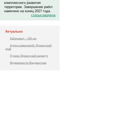
комплексного развития
территории. Завершение работ
намечено на конец 2027 года.
статьи раздела
Актуально
Хабаровску - 160 лет
Адреса инвестиций. Приморский
край
Туризм: Приморский маршрут
Недвижимость Владивостока