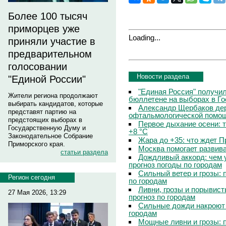
Более 100 тысяч
приморцев уже
Loading...
приняли участие в
предварительном
голосовании
Новости раздела
"Единой России"
"Единая Россия" получи
Жители региона продолжают
бюллетене на выборах в Г
выбирать кандидатов, которые
Александр Щербаков дер
представят партию на
офтальмологической помощ
предстоящих выборах в
Первое дыхание осени: 
Государственную Думу и
+8 °C
Законодательное Собрание
Жара до +35: что ждет 
Приморского края.
Москва помогает развив
статьи раздела
Дождливый аккорд: чем 
прогноз погоды по городам
Сильный ветер и грозы: 
Регион сегодня
по городам
Ливни, грозы и порывист
27 Мая 2026, 13:29
прогноз по городам
Сильные дожди накроют 
городам
Мощные ливни и грозы: 