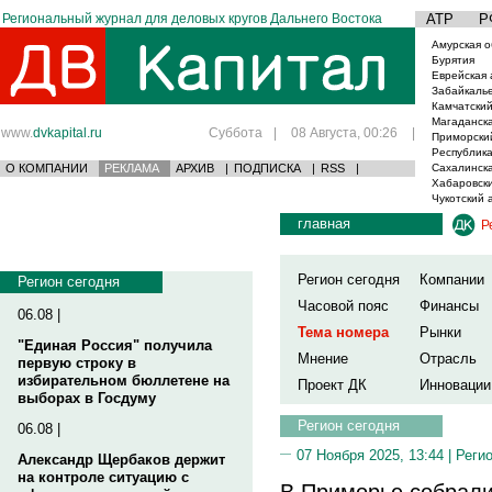
Региональный журнал для деловых кругов Дальнего Востока
АТР
Р
Амурская о
Бурятия
Еврейская 
Забайкаль
Камчатский
Магаданска
www.
dvkapital.ru
Суббота
|
08 Августа, 00:26
|
Приморски
Республика
О КОМПАНИИ
РЕКЛАМА
АРХИВ
|
ПОДПИСКА
|
RSS
|
Сахалинска
Хабаровски
Чукотский 
главная
Р
Регион сегодня
Компании
Регион сегодня
Часовой пояс
Финансы
06.08 |
Тема номера
Рынки
"Единая Россия" получила
Мнение
Отрасль
первую строку в
избирательном бюллетене на
Проект ДК
Инновации
выборах в Госдуму
Регион сегодня
06.08 |
07 Ноября 2025, 13:44 |
Реги
Александр Щербаков держит
на контроле ситуацию с
В Приморье собрали