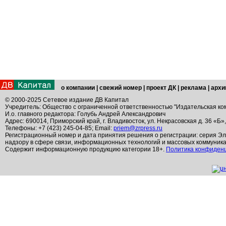
о компании
|
свежий номер
|
проект ДК
|
реклама
|
архи
© 2000-2025 Сетевое издание ДВ Капитал
Учредитель: Общество с ограниченной ответственностью "Издательская ко
И.о. главного редактора: Голубь Андрей Александрович
Адрес: 690014, Приморский край, г. Владивосток, ул. Некрасовская д. 36 «Б»
Телефоны: +7 (423) 245-04-85; Email:
priem@zrpress.ru
Регистрационный номер и дата принятия решения о регистрации: серия Эл
надзору в сфере связи, информационных технологий и массовых коммуник
Содержит информационную продукцию категории 18+.
Политика конфиден