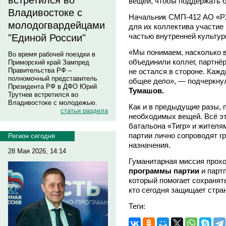
встретился во
вещей, чтобы поддержать б
Владивостоке с
Начальник СМП-412 АО «Р
молодогвардейцами
для их коллектива участие
частью внутренней культур
"Единой России"
«Мы понимаем, насколько 
Во время рабочей поездки в
объединили коллег, партнё
Приморский край Зампред
Правительства РФ –
не остался в стороне. Каж
полномочный представитель
общее дело», — подчеркнул
Президента РФ в ДФО Юрий
Тумашов.
Трутнев встретился во
Владивостоке с молодежью.
Как и в предыдущие разы, 
статьи раздела
необходимых вещей. Всё эт
батальона «Тигр» и жителя
партии лично сопроводят г
Регион сегодня
назначения.
28 Мая 2026, 14:14
Гуманитарная миссия прох
программы партии
и парт
который помогает сохранят
кто сегодня защищает стран
Теги: