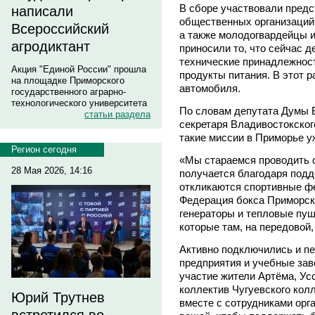
В сборе участвовали предс
написали
общественных организаций
Всероссийский
а также молодогвардейцы 
агродиктант
приносили то, что сейчас 
технические принадлежност
Акция "Единой России" прошла
продукты питания. В этот р
на площадке Приморского
автомобиля.
государственного аграрно-
технологического университета
По словам депутата Думы 
статьи раздела
секретаря Владивостокског
такие миссии в Приморье у
Регион сегодня
«Мы стараемся проводить сб
28 Мая 2026, 14:16
получается благодаря подд
откликаются спортивные ф
Федерация бокса Приморск
генераторы и тепловые пуш
которые там, на передовой
Активно подключились и пе
предприятия и учебные заве
участие жители Артёма, Усс
коллектив Чугуевского кол
Юрий Трутнев
вместе с сотрудниками орг