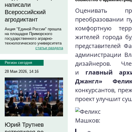
написали
Оценивать п
Всероссийский
преобразовании п
агродиктант
комфортную тер
Акция "Единой России" прошла
на площадке Приморского
жителей города б
государственного аграрно-
технологического университета
представителей Ф
статьи раздела
администрации Вла
дизайнеров. Чл
Регион сегодня
и
главный арх
28 Мая 2026, 14:16
Джангл» Фели
конкурсантов, преж
проект улучшит су
Юрий Трутнев