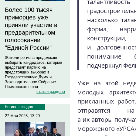
талантли
Более 100 тысяч
градостроитель
приморцев уже
насколько тал
приняли участие в
форма, нарр
предварительном
конструкц
голосовании
и долговечнос
"Единой России"
понимание 
Жители региона продолжают
выбирать кандидатов, которые
подчеркнул Фел
представят партию на
предстоящих выборах в
Государственную Думу и
Уже на этой нед
Законодательное Собрание
Приморского края.
молодых архитект
статьи раздела
присланных работ
Регион сегодня
отправятся на 
27 Мая 2026, 13:29
а их авторы получ
мороженого «УРСА».