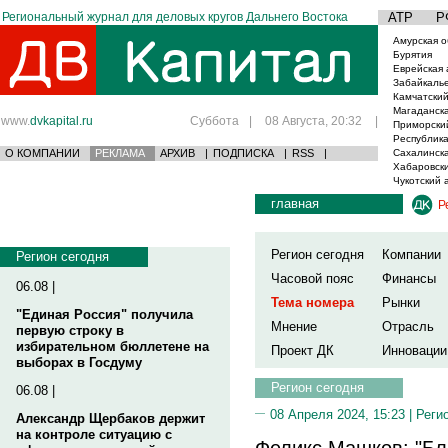
Региональный журнал для деловых кругов Дальнего Востока
АТР
Р
Амурская о
Бурятия
Еврейская 
Забайкаль
Камчатский
Магаданска
www.
dvkapital.ru
Суббота
|
08 Августа, 20:32
|
Приморски
Республика
О КОМПАНИИ
РЕКЛАМА
АРХИВ
|
ПОДПИСКА
|
RSS
|
Сахалинска
Хабаровски
Чукотский 
главная
Р
Регион сегодня
Компании
Регион сегодня
Часовой пояс
Финансы
06.08 |
Тема номера
Рынки
"Единая Россия" получила
Мнение
Отрасль
первую строку в
избирательном бюллетене на
Проект ДК
Инновации
выборах в Госдуму
Регион сегодня
06.08 |
08 Апреля 2024, 15:23 |
Реги
Александр Щербаков держит
на контроле ситуацию с
Феликс Машков: "Бл