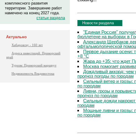
комплексного развития
территории. Завершение работ
намечено на конец 2027 года.
статьи раздела
Новости раздела
"Единая Россия" получи
бюллетене на выборах в Г
Актуально
Александр Щербаков дер
Хабаровску - 160 лет
офтальмологической помощ
Первое дыхание осени: 
Адреса инвестиций. Приморский
+8 °C
край
Жара до +35: что ждет 
Туризм: Приморский маршрут
Москва помогает развив
Дождливый аккорд: чем 
Недвижимость Владивостока
прогноз погоды по городам
Сильный ветер и грозы: 
по городам
Ливни, грозы и порывист
прогноз по городам
Сильные дожди накроют 
городам
Мощные ливни и грозы: 
по городам