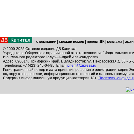
о компании
|
свежий номер
|
проект ДК
|
реклама
|
архи
© 2000-2025 Сетевое издание ДВ Капитал
Учредитель: Общество с ограниченной ответственностью "Издательская ко
И.о. главного редактора: Голубь Андрей Александрович
Адрес: 690014, Приморский край, г. Владивосток, ул. Некрасовская д. 36 «Б»
Телефоны: +7 (423) 245-04-85; Email:
priem@zrpress.ru
Регистрационный номер и дата принятия решения о регистрации: серия Эл
надзору в сфере связи, информационных технологий и массовых коммуник
Содержит информационную продукцию категории 18+.
Политика конфиден