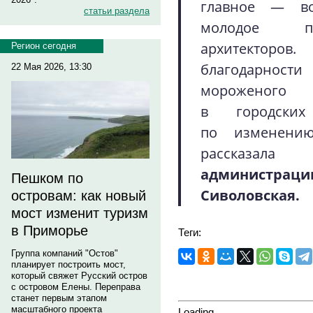
главное — во
статьи раздела
молодое по
архитекторов
Регион сегодня
благодарно
22 Мая 2026, 13:30
мороженого 
в городски
по изменению
рассказал
администрации
Пешком по
Сиволовская.
островам: как новый
мост изменит туризм
в Приморье
Теги:
Группа компаний "Остов"
планирует построить мост,
который свяжет Русский остров
с островом Елены. Переправа
станет первым этапом
масштабного проекта
Loading...