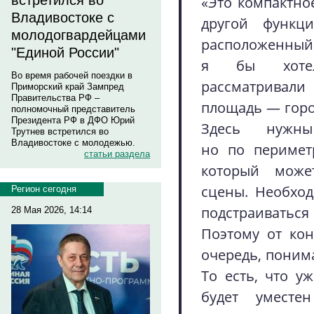
встретился во
«Это компактно
Владивостоке с
другой функц
молодогвардейцами
расположенный
"Единой России"
я бы хотел
Во время рабочей поездки в
рассматривал
Приморский край Зампред
Правительства РФ –
площадь — горо
полномочный представитель
Президента РФ в ДФО Юрий
Здесь нужны
Трутнев встретился во
Владивостоке с молодежью.
но по перимет
статьи раздела
который може
сцены. Необхо
Регион сегодня
подстраиватьс
28 Мая 2026, 14:14
Поэтому от кон
очередь, понима
То есть, что уж
будет уместе