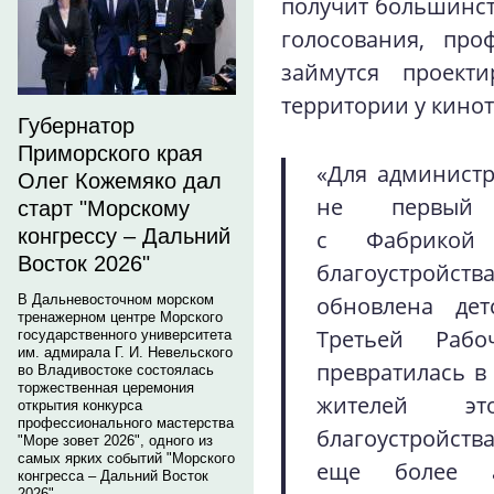
получит большинств
голосования, про
займутся проекти
территории у кинот
Губернатор
Приморского края
«Для администр
Олег Кожемяко дал
не первый 
старт "Морскому
конгрессу – Дальний
с Фабрикой
Восток 2026"
благоустройст
обновлена де
В Дальневосточном морском
тренажерном центре Морского
Третьей Рабо
государственного университета
им. адмирала Г. И. Невельского
превратилась в
во Владивостоке состоялась
торжественная церемония
жителей эт
открытия конкурса
профессионального мастерства
благоустройств
"Море зовет 2026", одного из
самых ярких событий "Морского
еще более а
конгресса – Дальний Восток
2026".