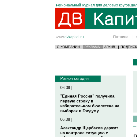
Региональный журнал для деловых кругов Дал
www.
dvkapital.ru
Пятница
|
О КОМПАНИИ
РЕКЛАМА
АРХИВ
|
ПОДПИСК
Регион сегодня
06.08 |
"Единая Россия" получила
первую строку в
избирательном бюллетене на
выборах в Госдуму
06.08 |
Александр Щербаков держит
на контроле ситуацию с
Р