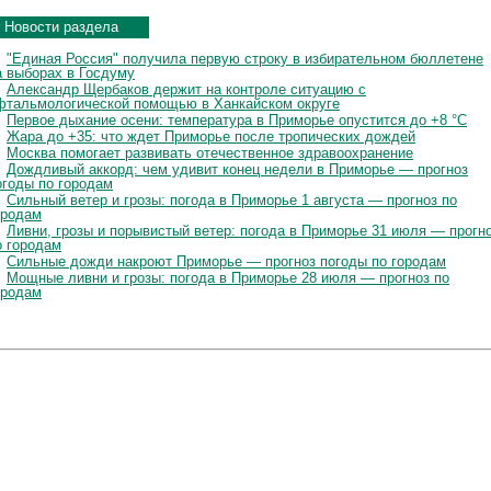
Новости раздела
"Единая Россия" получила первую строку в избирательном бюллетене
а выборах в Госдуму
Александр Щербаков держит на контроле ситуацию с
фтальмологической помощью в Ханкайском округе
Первое дыхание осени: температура в Приморье опустится до +8 °C
Жара до +35: что ждет Приморье после тропических дождей
Москва помогает развивать отечественное здравоохранение
Дождливый аккорд: чем удивит конец недели в Приморье — прогноз
огоды по городам
Сильный ветер и грозы: погода в Приморье 1 августа — прогноз по
ородам
Ливни, грозы и порывистый ветер: погода в Приморье 31 июля — прогн
о городам
Сильные дожди накроют Приморье — прогноз погоды по городам
Мощные ливни и грозы: погода в Приморье 28 июля — прогноз по
ородам