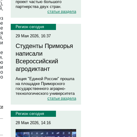
проект частью большого
,
партнерства двух стран.
й,
статьи раздела
ез
бе
Регион сегодня
е
ия
29 Мая 2026, 16:37
й,
ли
Студенты Приморья
ие
написали
я.
Всероссийский
ую
ли
агродиктант
по
го
Акция "Единой России" прошла
на площадке Приморского
государственного аграрно-
технологического университета
статьи раздела
ти
Регион сегодня
28 Мая 2026, 14:16