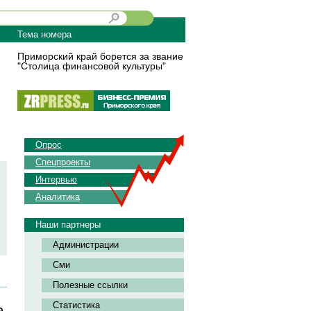
Тема номера
Приморский край борется за звание
"Столица финансовой культуры"
Опрос
Спецпроекты
Интервью
Аналитика
Наши партнеры
Администрации
Сми
Полезные ссылки
Статистика
е