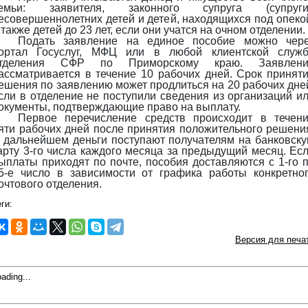
емьи: заявителя, законного супруга (супруги)
есовершеннолетних детей и детей, находящихся под опеко
 также детей до 23 лет, если они учатся на очном отделении.
Подать заявление на единое пособие можно чер
ортал Госуслуг, МФЦ или в любой клиентской служ
тделения СФР по Приморскому краю. Заявлени
ассматривается в течение 10 рабочих дней. Срок принят
ешения по заявлению может продлиться на 20 рабочих дне
сли в отделение не поступили сведения из организаций и
окументы, подтверждающие право на выплату.
Первое перечисление средств происходит в течен
яти рабочих дней после принятия положительного решени
 дальнейшем деньги поступают получателям на банковск
арту 3-го числа каждого месяца за предыдущий месяц. Ес
ыплаты приходят по почте, пособия доставляются с 1-го 
5-е число в зависимости от графика работы конкретно
очтового отделения.
ги:
Версия для печа
ading...