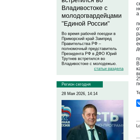
встретился во
с
Владивостоке с
н
а
молодогвардейцами
"Единой России"
п
о
р
Во время рабочей поездки в
р
Приморский край Зампред
е
Правительства РФ –
д
полномочный представитель
Президента РФ в ДФО Юрий
п
Трутнев встретился во
В
Владивостоке с молодежью.
к
статьи раздела
в
2
п
Регион сегодня
Те
28 Мая 2026, 14:14
Lo