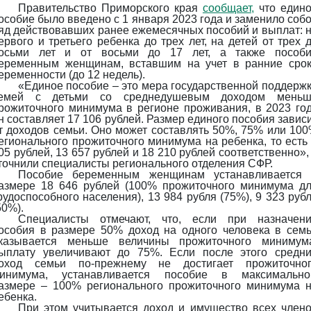
Правительство Приморского края
сообщает,
что един
особие было введено с 1 января 2023 года и заменило соб
яд действовавших ранее ежемесячных пособий и выплат: 
ервого и третьего ребенка до трех лет, на детей от трех 
осьми лет и от восьми до 17 лет, а также пособ
еременным женщинам, вставшим на учет в ранние сро
еременности (до 12 недель).
«Единое пособие – это мера государственной поддерж
емей с детьми со среднедушевым доходом меньш
рожиточного минимума в регионе проживания, в 2023 го
н составляет 17 106 рублей. Размер единого пособия завис
т доходов семьи. Оно может составлять 50%, 75% или 10
егионального прожиточного минимума на ребенка, то есть
05 рублей, 13 657 рублей и 18 210 рублей соответственно»,
точнили специалисты регионального отделения СФР.
Пособие беременным женщинам устанавливается
азмере 18 646 рублей (100% прожиточного минимума д
рудоспособного населения), 13 984 рубля (75%), 9 323 руб
50%).
Специалисты отмечают, что, если при назначен
особия в размере 50% доход на одного человека в сем
казывается меньше величины прожиточного минимум
ыплату увеличивают до 75%. Если после этого средн
оход семьи по-прежнему не достигает прожиточно
инимума, устанавливается пособие в максимальн
азмере – 100% регионального прожиточного минимума 
ебенка.
При этом учитывается доход и имущество всех член