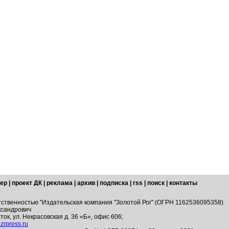
ер
|
проект ДК
|
реклама
|
архив
|
подписка
|
rss
|
поиск
|
контакты
тственностью "Издательская компания "Золотой Рог" (ОГРН 1162536095358)
ксандрович
ток, ул. Некрасовская д. 36 «Б», офис 606;
zrpress.ru