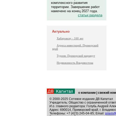
комплексного развития
территории. Завершение работ
намечено на конец 2027 года.
статьи раздела
Актуально
Хабаровску - 160 лет
Адреса инвестиций. Приморский
край
Туризм: Приморский маршрут
Недвижимость Владивостока
о компании
|
свежий ном
© 2000-2025 Сетевое издание ДВ Капитал
Учредитель: Общество с ограниченной отве
И.о. главного редактора: Голубь Андрей Але
Адрес: 690014, Приморский край, г. Владивос
Телефоны: +7 (423) 245-04-85; Email:
priem@