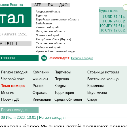
ьнего Востока
АТР
РФ
ДФО
Курсы валют
Амурская область
Бурятия
1 USD
81.41 р.
Еврейская автономная область
1 EUR
94.06 р.
Забайкалье
100 JPY
51.61 р.
Камчатский край
10 CNY
12.06 р.
Магаданская область
07 Августа, 15:51
|
Приморский край
Республика Саха (Якутия)
А
|
RSS
|
Сахалинская область
Хабаровский край
Чукотский автономный округ
главная
Рекомендует:
Регион сегодня
Регион сегодня
Компании
Партнеры
Страницы истории
Часовой пояс
Финансы
Персона
Восточное кольцо
Тема номера
Рынки
Кадры
Криминал
Мнение
Отрасль
Территория
Вкус жизни
Проект ДК
Инновации
Среда обитания
Спорт
Регион сегодня
08 Июля 2023, 10:01 |
Регион сегодня
одители более 85 тысяч детей получают едино