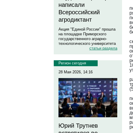
написали
п
Всероссийский
р
п
агродиктант
в
б
Акция "Единой России" прошла
б
на площадке Приморского
государственного аграрно-
с
технологического университета
п
статьи раздела
о
о
р
Регион сегодня
1
у
28 Мая 2026, 14:16
р
т
(
п
о
в
д
м
р
Юрий Трутнев
р