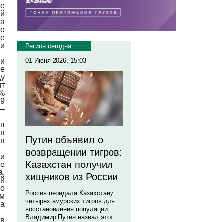
ое
ой
на
до
ие
ки
Регион сегодня
ки
01 Июня 2026, 15:03
е
ду
ит
0%
 9
 –
 в
ля
Путин объявил о
ля
возвращении тигров:
ии
Казахстан получил
ье
а,
хищников из России
ий
го
Россия передала Казахстану
ом
четырех амурских тигров для
на
восстановления популяции.
Владимир Путин назвал этот
ов