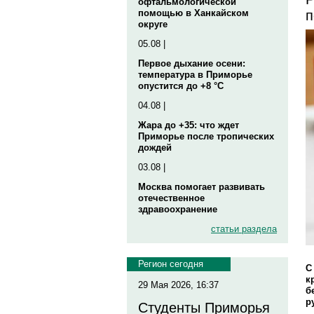
офтальмологической
п
помощью в Ханкайском
округе
05.08 |
Первое дыхание осени:
температура в Приморье
опустится до +8 °C
04.08 |
Жара до +35: что ждет
Приморье после тропических
дождей
03.08 |
Москва помогает развивать
отечественное
здравоохранение
статьи раздела
Регион сегодня
С
к
29 Мая 2026, 16:37
б
р
Студенты Приморья