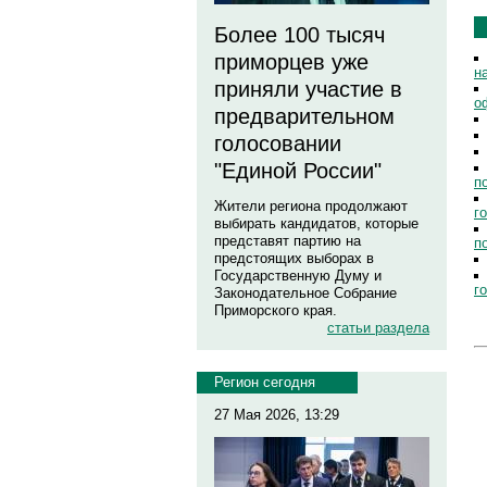
Более 100 тысяч
приморцев уже
н
приняли участие в
о
предварительном
голосовании
"Единой России"
п
Жители региона продолжают
г
выбирать кандидатов, которые
представят партию на
п
предстоящих выборах в
Государственную Думу и
г
Законодательное Собрание
Приморского края.
статьи раздела
Регион сегодня
27 Мая 2026, 13:29