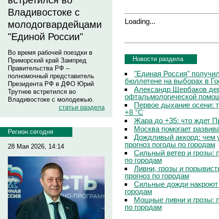
встретился во
Владивостоке с
Loading...
молодогвардейцами
"Единой России"
Во время рабочей поездки в
Новости раздела
Приморский край Зампред
Правительства РФ –
"Единая Россия" получи
полномочный представитель
бюллетене на выборах в Г
Президента РФ в ДФО Юрий
Александр Щербаков дер
Трутнев встретился во
офтальмологической помощ
Владивостоке с молодежью.
Первое дыхание осени: 
статьи раздела
+8 °C
Жара до +35: что ждет 
Москва помогает развив
Регион сегодня
Дождливый аккорд: чем 
прогноз погоды по городам
28 Мая 2026, 14:14
Сильный ветер и грозы: 
по городам
Ливни, грозы и порывист
прогноз по городам
Сильные дожди накроют 
городам
Мощные ливни и грозы: 
по городам