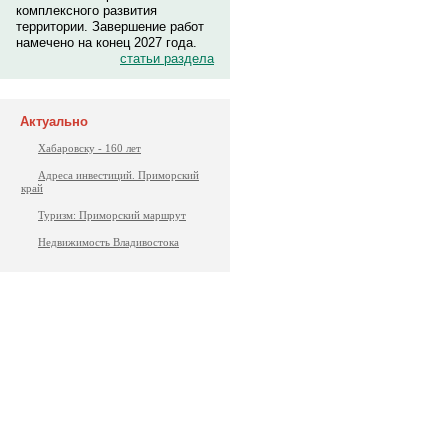
комплексного развития
территории. Завершение работ
намечено на конец 2027 года.
статьи раздела
Актуально
Хабаровску - 160 лет
Адреса инвестиций. Приморский
край
Туризм: Приморский маршрут
Недвижимость Владивостока