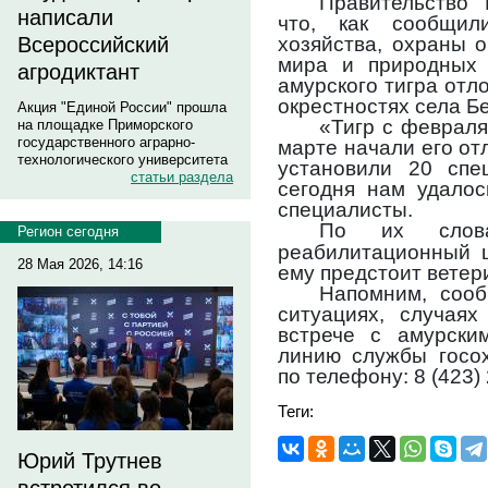
Правительство
написали
что, как сообщил
хозяйства, охраны 
Всероссийский
мира и природных 
агродиктант
амурского тигра отло
окрестностях села Бе
Акция "Единой России" прошла
«Тигр с февраля
на площадке Приморского
государственного аграрно-
марте начали его от
технологического университета
установили 20 спе
статьи раздела
сегодня нам удалос
специалисты.
По их слова
Регион сегодня
реабилитационный ц
28 Мая 2026, 14:16
ему предстоит ветер
Напомним, сооб
ситуациях, случая
встрече с амурски
линию службы госох
по телефону: 8 (423)
Теги:
Юрий Трутнев