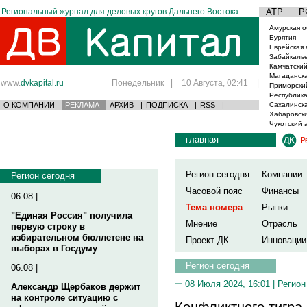
Региональный журнал для деловых кругов Дальнего Востока
АТР
Р
Амурская о
Бурятия
Еврейская 
Забайкаль
Камчатский
Магаданска
www.
dvkapital.ru
Понедельник
|
10 Августа, 02:41
|
Приморски
Республика
О КОМПАНИИ
РЕКЛАМА
АРХИВ
|
ПОДПИСКА
|
RSS
|
Сахалинска
Хабаровски
Чукотский 
главная
Р
Регион сегодня
Компании
Регион сегодня
Часовой пояс
Финансы
06.08 |
Тема номера
Рынки
"Единая Россия" получила
Мнение
Отрасль
первую строку в
избирательном бюллетене на
Проект ДК
Инновации
выборах в Госдуму
Регион сегодня
06.08 |
08 Июля 2024, 16:01 |
Регион
Александр Щербаков держит
на контроле ситуацию с
Конфликтного тигра