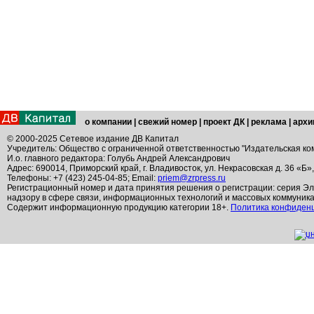
о компании
|
свежий номер
|
проект ДК
|
реклама
|
архи
© 2000-2025 Сетевое издание ДВ Капитал
Учредитель: Общество с ограниченной ответственностью "Издательская ко
И.о. главного редактора: Голубь Андрей Александрович
Адрес: 690014, Приморский край, г. Владивосток, ул. Некрасовская д. 36 «Б»
Телефоны: +7 (423) 245-04-85; Email:
priem@zrpress.ru
Регистрационный номер и дата принятия решения о регистрации: серия Эл
надзору в сфере связи, информационных технологий и массовых коммуник
Содержит информационную продукцию категории 18+.
Политика конфиден