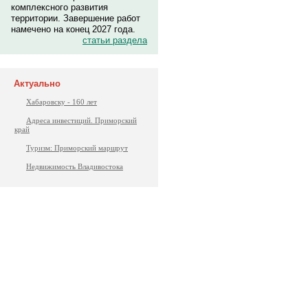
комплексного развития
территории. Завершение работ
намечено на конец 2027 года.
статьи раздела
Актуально
Хабаровску - 160 лет
Адреса инвестиций. Приморский
край
Туризм: Приморский маршрут
Недвижимость Владивостока