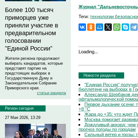
Журнал "Дальневосточны
Более 100 тысяч
Теги:
технологии безопасно
приморцев уже
приняли участие в
предварительном
голосовании
"Единой России"
Loading...
Жители региона продолжают
выбирать кандидатов, которые
представят партию на
предстоящих выборах в
Новости раздела
Государственную Думу и
Законодательное Собрание
"Единая Россия" получи
Приморского края.
бюллетене на выборах в Г
статьи раздела
Александр Щербаков дер
офтальмологической помощ
Первое дыхание осени: 
Регион сегодня
+8 °C
Жара до +35: что ждет 
27 Мая 2026, 13:29
Москва помогает развив
Дождливый аккорд: чем 
прогноз погоды по городам
Сильный ветер и грозы: 