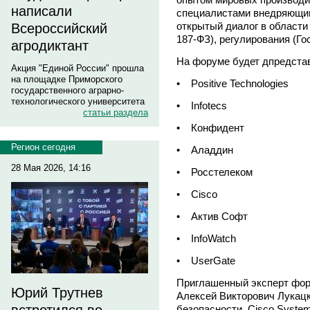
написали
специалистами внедряющим
открытый диалог в области
Всероссийский
187-ФЗ), регулирования (Го
агродиктант
На форуме будет дпредста
Акция "Единой России" прошла
на площадке Приморского
• Positive Technologies
государственного аграрно-
технологического университета
• Infotecs
статьи раздела
• Конфидент
Регион сегодня
• Аладдин
28 Мая 2026, 14:16
• Росстелеком
• Cisco
• Актив Софт
• InfoWatch
• UserGate
Приглашенный эксперт фор
Юрий Трутнев
Алексей Викторович Лукацк
безопасности, Cisco Syste