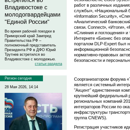
встретился во
работ в различных издания
Владивостоке с
службы», «Национальный 
молодогвардейцами
«Information Security», «Cn
"Единой России"
«Аналитический банковский
связи. Connect», «Итоги», «
Во время рабочей поездки в
«Слияния и поглощения» и т
Приморский край Зампред
Интернете «Бизнес без опас
Правительства РФ –
порталом DLP-Expert был 
полномочный представитель
информационной безопаснос
Президента РФ в ДФО Юрий
нормативно-правовых акто
Трутнев встретился во
Владивостоке с молодежью.
безопасности и персональ
статьи раздела
Регион сегодня
Соорганизатором форума «
является системный интегр
28 Мая 2026, 14:14
"Акцент" единственная ком
крупнейший федеральный р
региональных компаний 201
интеграторов России по ок
инфраструктуры транспорт
группа CNEWS).
Регистрация участников ид