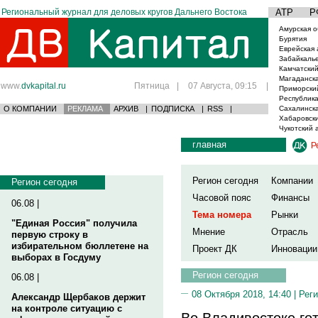
Региональный журнал для деловых кругов Дальнего Востока
АТР
Р
Амурская о
Бурятия
Еврейская 
Забайкаль
Камчатский
Магаданска
www.
dvkapital.ru
Пятница
|
07 Августа, 09:15
|
Приморски
Республика
О КОМПАНИИ
РЕКЛАМА
АРХИВ
|
ПОДПИСКА
|
RSS
|
Сахалинска
Хабаровски
Чукотский 
главная
Р
Регион сегодня
Компании
Регион сегодня
Часовой пояс
Финансы
06.08 |
Тема номера
Рынки
"Единая Россия" получила
Мнение
Отрасль
первую строку в
избирательном бюллетене на
Проект ДК
Инновации
выборах в Госдуму
Регион сегодня
06.08 |
08 Октября 2018, 14:40 |
Реги
Александр Щербаков держит
на контроле ситуацию с
Во Владивостоке го