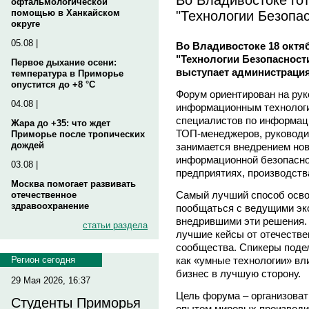
офтальмологической
"Технологии Безопа
помощью в Ханкайском
округе
05.08 |
Во Владивостоке 18 октя
"Технологии Безопасности
Первое дыхание осени:
выступает администрация
температура в Приморье
опустится до +8 °C
Форум ориентирован на рук
04.08 |
информационным технологи
специалистов по информаци
Жара до +35: что ждет
ТОП-менеджеров, руководит
Приморье после тропических
дождей
занимается внедрением нов
информационной безопасно
03.08 |
предприятиях, производств
Москва помогает развивать
Самый лучший способ осво
отечественное
здравоохранение
пообщаться с ведущими эк
внедрившими эти решения.
статьи раздела
лучшие кейсы от отечестве
сообщества. Спикеры подел
как «умные технологии» вл
Регион сегодня
бизнес в лучшую сторону.
29 Мая 2026, 16:37
Цель форума – организова
Студенты Приморья
опытом мировых производит