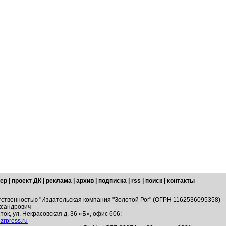
ер
|
проект ДК
|
реклама
|
архив
|
подписка
|
rss
|
поиск
|
контакты
тственностью "Издательская компания "Золотой Рог" (ОГРН 1162536095358)
ксандрович
ток, ул. Некрасовская д. 36 «Б», офис 606;
zrpress.ru