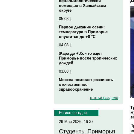
офтальмологической
помощью в Ханкайском
округе
05.08 |
Первое дыхание осени:
температура в Приморье
опустится до +8 °C
04.08 |
Жара до +35: что ждет
Приморье после тропических
дождей
03.08 |
Москва помогает развивать
отечественное
здравоохранение
статьи раздела
Т
м
Регион сегодня
в
29 Мая 2026, 16:37
П
Студенты Приморья
м