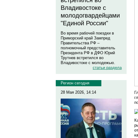
встретился во
Владивостоке с
молодогвардейцами
"Единой России"
Во время рабочей поездки в
Приморский край Зампред
Правительства РФ –
полномочный представитель
Президента РФ в ДФО Юрий
Трутнев встретился во
Владивостоке с молодежью.
статьи раздела
Регион сегодня
28 Мая 2026, 14:14
Г
г
п
К
р
о
к