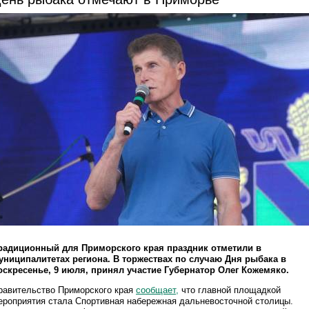
радиционный для Приморского края праздник отметили в
униципалитетах региона. В торжествах по случаю Дня рыбака в
оскресенье, 9 июля, принял участие Губернатор Олег Кожемяко.
равительство Приморского края
сообщает,
что главной площадкой
ероприятия стала Спортивная набережная дальневосточной столицы.