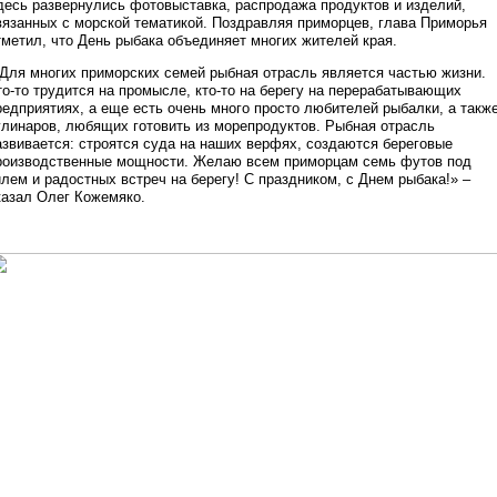
десь развернулись фотовыставка, распродажа продуктов и изделий,
вязанных с морской тематикой. Поздравляя приморцев, глава Приморья
тметил, что День рыбака объединяет многих жителей края.
Для многих приморских семей рыбная отрасль является частью жизни.
то-то трудится на промысле, кто-то на берегу на перерабатывающих
редприятиях, а еще есть очень много просто любителей рыбалки, а такж
улинаров, любящих готовить из морепродуктов. Рыбная отрасль
азвивается: строятся суда на наших верфях, создаются береговые
роизводственные мощности. Желаю всем приморцам семь футов под
илем и радостных встреч на берегу! С праздником, с Днем рыбака!» –
казал Олег Кожемяко.