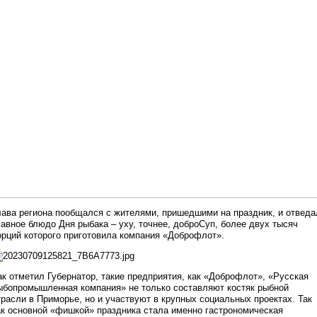
лава региона пообщался с жителями, пришедшими на праздник, и отведа
лавное блюдо Дня рыбака – уху, точнее, доброСуп, более двух тысяч
орций которого приготовила компания «Доброфлот».
ак отметил Губернатор, такие предприятия, как «Доброфлот», «Русская
ыбопромышленная компания» не только составляют костяк рыбной
трасли в Приморье, но и участвуют в крупных социальных проектах. Так
ак основной «фишкой» праздника стала именно гастрономическая