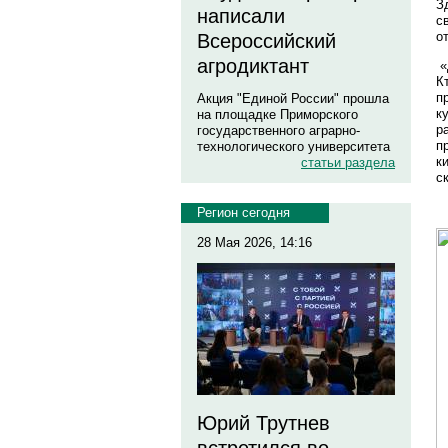
З
написали
с
о
Всероссийский
агродиктант
«
К
п
Акция "Единой России" прошла
к
на площадке Приморского
р
государственного аграрно-
п
технологического университета
к
статьи раздела
с
Регион сегодня
28 Мая 2026, 14:16
Юрий Трутнев