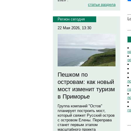
статьи раздела
Lo
Регион сегодня
22 Мая 2026, 13:30
н
о
Пешком по
островам: как новый
п
мост изменит туризм
г
в Приморье
п
Группа компаний "Остов"
г
планирует построить мост,
который свяжет Русский остров
с островом Елены. Переправа
станет первым этапом
масштабного проекта