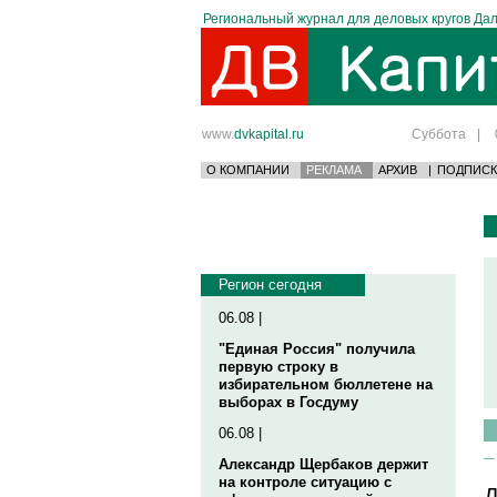
Региональный журнал для деловых кругов Дал
www.
dvkapital.ru
Суббота
|
О КОМПАНИИ
РЕКЛАМА
АРХИВ
|
ПОДПИСК
Регион сегодня
06.08 |
"Единая Россия" получила
первую строку в
избирательном бюллетене на
выборах в Госдуму
06.08 |
Александр Щербаков держит
на контроле ситуацию с
Д