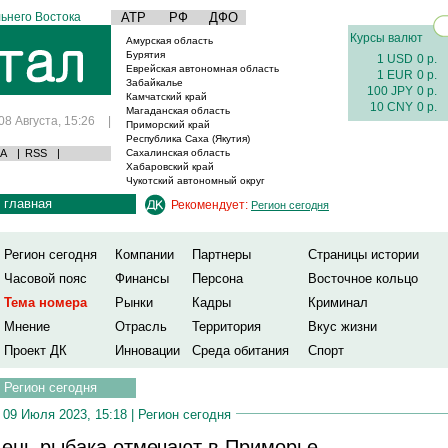
ьнего Востока
АТР
РФ
ДФО
Курсы валют
Амурская область
Бурятия
1 USD
0 р.
Еврейская автономная область
1 EUR
0 р.
Забайкалье
100 JPY
0 р.
Камчатский край
10 CNY
0 р.
Магаданская область
08 Августа, 15:26
|
Приморский край
Республика Саха (Якутия)
А
|
RSS
|
Сахалинская область
Хабаровский край
Чукотский автономный округ
главная
Рекомендует:
Регион сегодня
Регион сегодня
Компании
Партнеры
Страницы истории
Часовой пояс
Финансы
Персона
Восточное кольцо
Тема номера
Рынки
Кадры
Криминал
Мнение
Отрасль
Территория
Вкус жизни
Проект ДК
Инновации
Среда обитания
Спорт
Регион сегодня
09 Июля 2023, 15:18 |
Регион сегодня
ень рыбака отмечают в Приморье