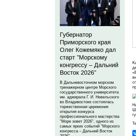
Губернатор
Приморского края
Олег Кожемяко дал
старт "Морскому
К
конгрессу – Дальний
д
Восток 2026"
«
в
с
В Дальневосточном морском
п
тренажерном центре Морского
государственного университета
им. адмирала Г. И. Невельского
во Владивостоке состоялась
Н
торжественная церемония
Ш
открытия конкурса
г
профессионального мастерства
"Море зовет 2026", одного из
Те
самых ярких событий "Морского
конгресса – Дальний Восток
2026".