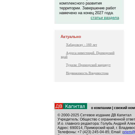
комплексного развития
территории. Завершение работ
намечено на конец 2027 года.
статьи раздела
Актуально
Хабаровску - 160 лет
Адреса инвестиций. Приморский
край
Туризм: Приморский маршрут
Недвижимость Владивостока
о компании
|
свежий ном
© 2000-2025 Сетевое издание ДВ Капитал
Учредитель: Общество с ограниченной отве
И.о. главного редактора: Голубь Андрей Але
Адрес: 690014, Приморский край, г. Владивос
Телефоны: +7 (423) 245-04-85; Email:
priem@