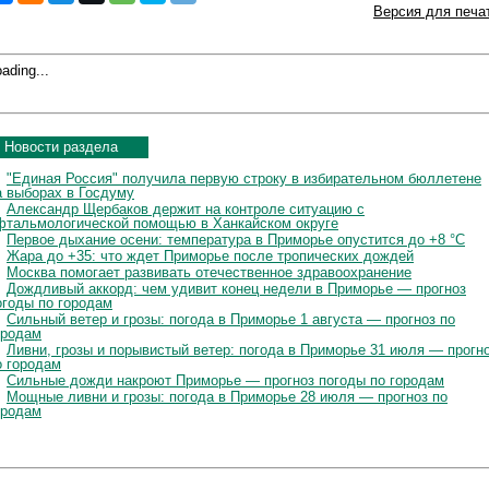
Версия для печа
ading...
Новости раздела
"Единая Россия" получила первую строку в избирательном бюллетене
а выборах в Госдуму
Александр Щербаков держит на контроле ситуацию с
фтальмологической помощью в Ханкайском округе
Первое дыхание осени: температура в Приморье опустится до +8 °C
Жара до +35: что ждет Приморье после тропических дождей
Москва помогает развивать отечественное здравоохранение
Дождливый аккорд: чем удивит конец недели в Приморье — прогноз
огоды по городам
Сильный ветер и грозы: погода в Приморье 1 августа — прогноз по
ородам
Ливни, грозы и порывистый ветер: погода в Приморье 31 июля — прогн
о городам
Сильные дожди накроют Приморье — прогноз погоды по городам
Мощные ливни и грозы: погода в Приморье 28 июля — прогноз по
ородам