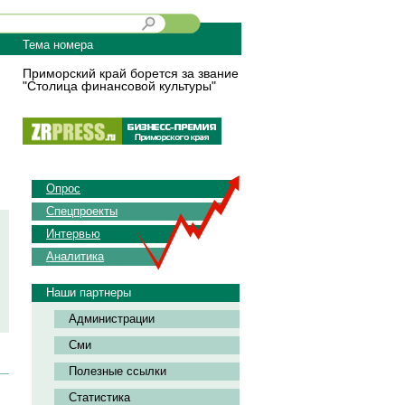
Тема номера
Приморский край борется за звание
"Столица финансовой культуры"
Опрос
Спецпроекты
Интервью
Аналитика
Наши партнеры
Администрации
Сми
Полезные ссылки
Статистика