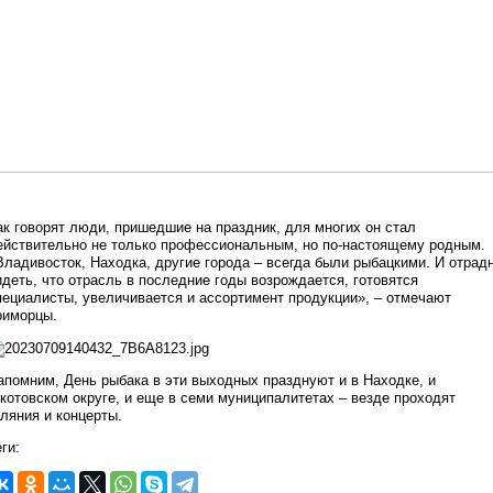
ак говорят люди, пришедшие на праздник, для многих он стал
ействительно не только профессиональным, но по-настоящему родным.
Владивосток, Находка, другие города – всегда были рыбацкими. И отрад
идеть, что отрасль в последние годы возрождается, готовятся
пециалисты, увеличивается и ассортимент продукции», – отмечают
риморцы.
апомним, День рыбака в эти выходных празднуют и в Находке, и
котовском округе, и еще в семи муниципалитетах – везде проходят
уляния и концерты.
ги: