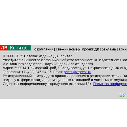
о компании
|
свежий номер
|
проект ДК
|
реклама
|
архи
© 2000-2025 Сетевое издание ДВ Капитал
Учредитель: Общество с ограниченной ответственностью "Издательская ко
И.о. главного редактора: Голубь Андрей Александрович
Адрес: 690014, Приморский край, г. Владивосток, ул. Некрасовская д. 36 «Б»
Телефоны: +7 (423) 245-04-85; Email:
priem@zrpress.ru
Регистрационный номер и дата принятия решения о регистрации: серия Эл
надзору в сфере связи, информационных технологий и массовых коммуник
Содержит информационную продукцию категории 18+.
Политика конфиден