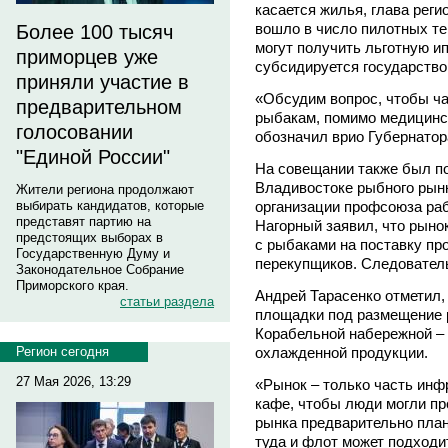
касается жилья, глава реги
вошло в число пилотных те
Более 100 тысяч
могут получить льготную и
приморцев уже
субсидируется государство
приняли участие в
«Обсудим вопрос, чтобы ча
предварительном
рыбакам, помимо медицинск
голосовании
обозначил врио Губернатор
"Единой России"
На совещании также был по
Владивостоке рыбного рын
Жители региона продолжают
организации профсоюза ра
выбирать кандидатов, которые
представят партию на
Нагорный заявил, что рыно
предстоящих выборах в
с рыбаками на поставку пр
Государственную Думу и
перекупщиков. Следовател
Законодательное Собрание
Приморского края.
Андрей Тарасенко отметил,
статьи раздела
площадки под размещение р
Корабельной набережной –
охлажденной продукции.
Регион сегодня
27 Мая 2026, 13:29
«Рынок – только часть инф
кафе, чтобы люди могли пр
рынка предварительно пла
туда и флот может подходи