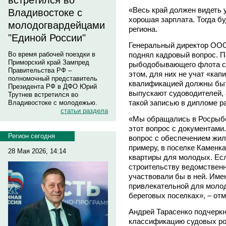
встретился во
«Весь край должен видеть 
Владивостоке с
хорошая зарплата. Тогда бу
молодогвардейцами
региона.
"Единой России"
Генеральный директор ООО
поднял кадровый вопрос. П
Во время рабочей поездки в
Приморский край Зампред
рыбодобывающего флота с
Правительства РФ –
этом, для них не учат «кап
полномочный представитель
квалификацией должны быть
Президента РФ в ДФО Юрий
выпускают судоводителей,
Трутнев встретился во
такой записью в дипломе ра
Владивостоке с молодежью.
статьи раздела
«Мы обращались в Росрыбо
этот вопрос с документами
Регион сегодня
вопрос с обеспечением жи
примеру, в поселке Каменка
28 Мая 2026, 14:14
квартиры для молодых. Ес
строительству ведомственн
участвовали бы в ней. Име
привлекательной для моло
береговых поселках», – от
Андрей Тарасенко подчеркн
классификацию судовых ро