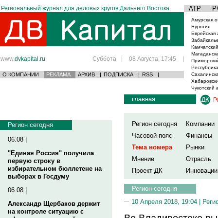
Региональный журнал для деловых кругов Дальнего Востока
АТР
Р
Амурская о
Бурятия
Еврейская 
Забайкаль
Камчатский
Магаданска
www.
dvkapital.ru
Суббота
|
08 Августа, 17:45
|
Приморски
Республика
О КОМПАНИИ
РЕКЛАМА
АРХИВ
|
ПОДПИСКА
|
RSS
|
Сахалинска
Хабаровски
Чукотский 
главная
Р
Регион сегодня
Компании
Регион сегодня
Часовой пояс
Финансы
06.08 |
Тема номера
Рынки
"Единая Россия" получила
Мнение
Отрасль
первую строку в
избирательном бюллетене на
Проект ДК
Инновации
выборах в Госдуму
Регион сегодня
06.08 |
10 Апреля 2018, 19:04 |
Реги
Александр Щербаков держит
на контроле ситуацию с
Во Владивостоке ры