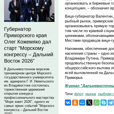
организовать и биржевые т
концепции», – обозначил в
Вице-губернатор Валентин 
рыбный рынок, приморские 
организовывать прямую тор
Губернатор
том числе по краевой соци
Приморского края
ценниками, обозначающими
Местами продавцов вице-г
Олег Кожемяко дал
старт "Морскому
Напомним, обеспечение до
населения страны – одно и
конгрессу – Дальний
Владимира Путина. Примор
Восток 2026"
продовольственную безопа
общероссийского вылова об
В Дальневосточном морском
всей выловленной на Даль
тренажерном центре Морского
Приморье.
государственного университета
им. адмирала Г. И. Невельского
Журнал "Дальневосточны
во Владивостоке состоялась
торжественная церемония
Теги:
флот
рынок
рыбная 
открытия конкурса
профессионального мастерства
"Море зовет 2026", одного из
самых ярких событий "Морского
конгресса – Дальний Восток
2026".