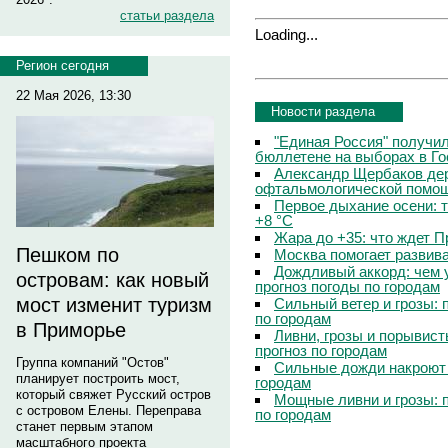
статьи раздела
Loading...
Регион сегодня
22 Мая 2026, 13:30
Новости раздела
"Единая Россия" получи
бюллетене на выборах в Г
Александр Щербаков дер
офтальмологической помощ
Первое дыхание осени: 
+8 °C
Жара до +35: что ждет 
Пешком по
Москва помогает развив
Дождливый аккорд: чем 
островам: как новый
прогноз погоды по городам
мост изменит туризм
Сильный ветер и грозы: 
по городам
в Приморье
Ливни, грозы и порывист
прогноз по городам
Группа компаний "Остов"
Сильные дожди накроют 
планирует построить мост,
городам
который свяжет Русский остров
Мощные ливни и грозы: 
с островом Елены. Переправа
по городам
станет первым этапом
масштабного проекта