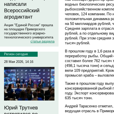
написали
водных биологических ресу
рыбохозяйственном компле
Всероссийский
человек, 124 компании. По
агродиктант
положительная динамика ра
на 50 миллиардов рублей, ч
Акция "Единой России" прошла
Средняя зарплата в отрасл
на площадке Приморского
рублей, а по отдельному в
государственного аграрно-
технологического университета
рублей. При этом средняя 
статьи раздела
тысяч рублей.
В прошлом году в 1,6 раза
Регион сегодня
переработку рыбы. Общий
составил более 762 тысяч 
28 Мая 2026, 14:16
(498,1 тысяча тонн) и сель
вели 109 предприятий. Кром
промысел краба – выловлен
Также в прошлом году выпу
консервированной рыбной п
году. Экспорт консервиров
635 тысяч тонн.
Андрей Тарасенко отметил,
Юрий Трутнев
ведущая отрасль в Примор