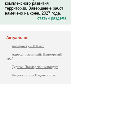
комплексного развития
территории. Завершение работ
намечено на конец 2027 года.
статьи раздела
Актуально
Хабаровску - 160 лет
Адреса инвестиций. Приморский
край
Туризм: Приморский маршрут
Недвижимость Владивостока