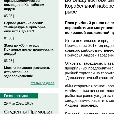
офтальмологической
Корабельной набере
помощью в Ханкайском
округе
рыбе
05.08 |
Пока рыбный рынок не по
Первое дыхание осени:
температура в Приморье
переработчики могут вест
опустится до +8 °C
по краевой социальной п
04.08 |
Итоги деятельности предпр
Приморья за 2017 год подве
Жара до +35: что ждет
Приморье после тропических
краевого рыбохозяйственно
дождей
Приморья Андрей Тарасенк
03.08 |
Открывая заседание, глава
профильных предприятий с
Москва помогает развивать
отечественное
рыбной торговли на террит
здравоохранение
"Дальневосточный капитал
статьи раздела
«Мы стараемся решать воп
стабильными цены на топли
рыбы все равно уходит за г
Регион сегодня
сегодня важно насытить св
29 Мая 2026, 16:37
Андрей Тарасенко.
Студенты Приморья
Как сообщил директор крае