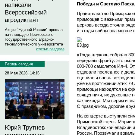
Победы и Светлую Пасху.
написали
Всероссийский
Правительство Приморског
приморцев с важными празд
агродиктант
церковь всегда стояла ряд
Акция "Единой России" прошла
и в годы войны она многое
на площадке Приморского
государственного аграрно-
технологического университета
статьи раздела
«Тогда церковь собрала 30
переданы фронту: это около
Регион сегодня
600-700 самолетов Ил-4. Э
отдавали последнее и дела
28 Мая 2026, 14:16
оценило и вновь возродило
уже на протяжении этих 79
приморцы находятся на фро
священники, их духовные н
как никогда. Мы верим и зн
С праздником, дорогие друз
На концерте выступили сим
Приморской сцены Мариинск
Юрий Трутнев
Владивостокской епархии и
России. Прозвучали вокал