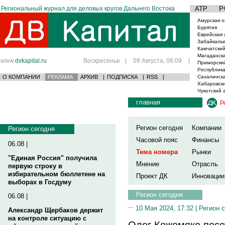
Региональный журнал для деловых кругов Дальнего Востока
АТР
Р
Амурская о
Бурятия
Еврейская 
Забайкаль
Камчатский
Магаданска
www.
dvkapital.ru
Воскресенье
|
09 Августа, 06:09
|
Приморски
Республика
О КОМПАНИИ
РЕКЛАМА
АРХИВ
|
ПОДПИСКА
|
RSS
|
Сахалинска
Хабаровски
Чукотский 
главная
Р
Регион сегодня
Компании
Регион сегодня
Часовой пояс
Финансы
06.08 |
Тема номера
Рынки
"Единая Россия" получила
Мнение
Отрасль
первую строку в
избирательном бюллетене на
Проект ДК
Инновации
выборах в Госдуму
Регион сегодня
06.08 |
10 Мая 2024, 17:32 |
Регион 
Александр Щербаков держит
на контроле ситуацию с
Олег Кожемяко посе