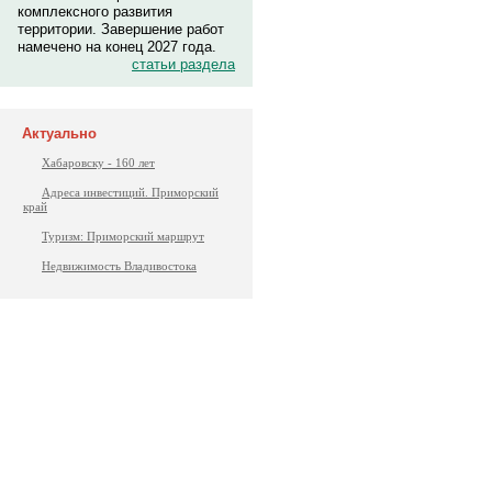
комплексного развития
территории. Завершение работ
намечено на конец 2027 года.
статьи раздела
Актуально
Хабаровску - 160 лет
Адреса инвестиций. Приморский
край
Туризм: Приморский маршрут
Недвижимость Владивостока