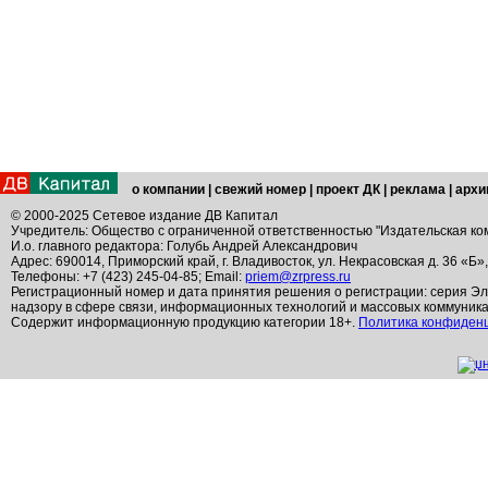
о компании
|
свежий номер
|
проект ДК
|
реклама
|
архи
© 2000-2025 Сетевое издание ДВ Капитал
Учредитель: Общество с ограниченной ответственностью "Издательская ко
И.о. главного редактора: Голубь Андрей Александрович
Адрес: 690014, Приморский край, г. Владивосток, ул. Некрасовская д. 36 «Б»
Телефоны: +7 (423) 245-04-85; Email:
priem@zrpress.ru
Регистрационный номер и дата принятия решения о регистрации: серия Эл
надзору в сфере связи, информационных технологий и массовых коммуник
Содержит информационную продукцию категории 18+.
Политика конфиден