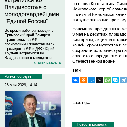
встретился во
на слова Константина Симо
Владивостоке с
Чайковского, хор «Славься
молодогвардейцами
Глинки, «Поклонимся вели
и другие знаковые произве
"Единой России"
Напомним, праздничные ме
Во время рабочей поездки в
9 мая на десятках площадо
Приморский край Зампред
викторины, акции, выставк
Правительства РФ –
полномочный представитель
кашей, уроки мужества и вс
Президента РФ в ДФО Юрий
сохранить историческую па
Трутнев встретился во
советского народа, отстоя
Владивостоке с молодежью.
Отечественной войне.
статьи раздела
Теги:
Регион сегодня
28 Мая 2026, 14:14
Loading...
Новости раздела