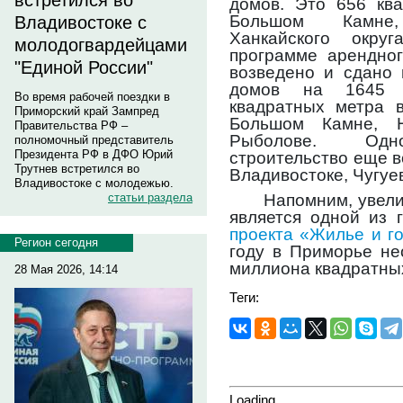
встретился во
домов. Это 656 ква
Большом Камне
Владивостоке с
Ханкайского окру
молодогвардейцами
программе арендно
"Единой России"
возведено и сдано 
домов на 1645 
Во время рабочей поездки в
квадратных метра в
Приморский край Зампред
Большом Камне, Н
Правительства РФ –
Рыболове. Одно
полномочный представитель
Президента РФ в ДФО Юрий
строительство еще в
Трутнев встретился во
Владивостоке, Чугуе
Владивостоке с молодежью.
статьи раздела
Напомним, увели
является одной из 
проекта «Жилье и г
Регион сегодня
году в Приморье не
миллиона квадратны
28 Мая 2026, 14:14
Теги:
Loading...