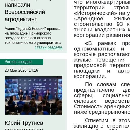
что многоквартирн
написали
территории строя
Всероссийский
«Исторический» на 
«Арендное жиль
агродиктант
строительство 93 
тысячи квадратных 
Акция "Единой России" прошла
на площадке Приморского
корпорации развития
государственного аграрно-
«В рамках пр
технологического университета
статьи раздела
однокомнатных и 
которые располагают
жилые помещения и
Регион сегодня
придомовой террит
площадки и авто
28 Мая 2026, 14:16
корпорации.
По словам спе
предназначено дл
сферы, социальн
силовых ведомств
Стоимость арендных 
ниже среднерыночной
Отметим, в это
Юрий Трутнев
жилищного строите