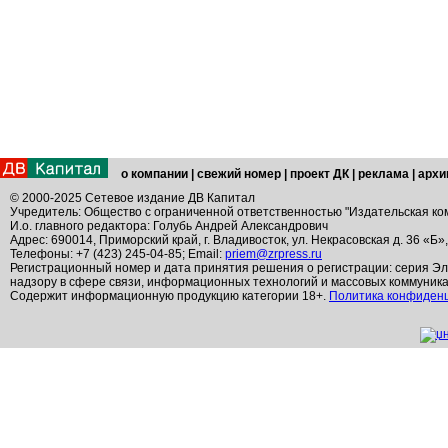
о компании
|
свежий номер
|
проект ДК
|
реклама
|
архи
© 2000-2025 Сетевое издание ДВ Капитал
Учредитель: Общество с ограниченной ответственностью "Издательская ко
И.о. главного редактора: Голубь Андрей Александрович
Адрес: 690014, Приморский край, г. Владивосток, ул. Некрасовская д. 36 «Б»
Телефоны: +7 (423) 245-04-85; Email:
priem@zrpress.ru
Регистрационный номер и дата принятия решения о регистрации: серия Эл
надзору в сфере связи, информационных технологий и массовых коммуник
Содержит информационную продукцию категории 18+.
Политика конфиден