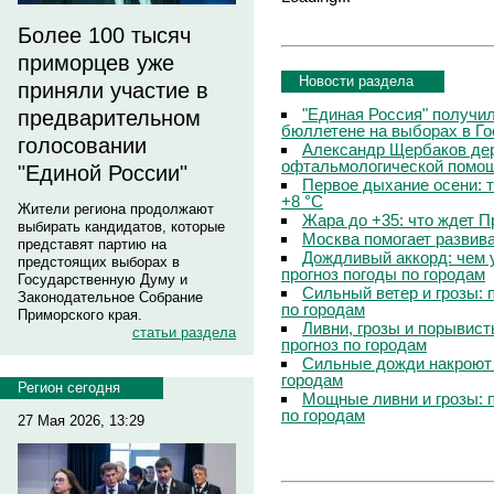
Более 100 тысяч
приморцев уже
Новости раздела
приняли участие в
"Единая Россия" получи
предварительном
бюллетене на выборах в Г
голосовании
Александр Щербаков дер
офтальмологической помощ
"Единой России"
Первое дыхание осени: 
+8 °C
Жители региона продолжают
Жара до +35: что ждет 
выбирать кандидатов, которые
Москва помогает развив
представят партию на
Дождливый аккорд: чем 
предстоящих выборах в
прогноз погоды по городам
Государственную Думу и
Сильный ветер и грозы: 
Законодательное Собрание
по городам
Приморского края.
Ливни, грозы и порывист
статьи раздела
прогноз по городам
Сильные дожди накроют 
городам
Регион сегодня
Мощные ливни и грозы: 
по городам
27 Мая 2026, 13:29