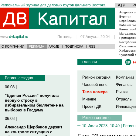
Региональный журнал для деловых кругов Дальнего Востока
АТР
Р
Амурская о
Бурятия
Еврейская 
Забайкаль
Камчатский
Магаданска
www.
dvkapital.ru
Пятница
|
07 Августа, 20:04
|
Приморски
Республика
О КОМПАНИИ
РЕКЛАМА
АРХИВ
|
ПОДПИСКА
|
RSS
|
Сахалинска
Хабаровски
Чукотский 
главная
Р
Регион сегодня
Компании
Регион сегодня
Часовой пояс
Финансы
06.08 |
Тема номера
Рынки
"Единая Россия" получила
Мнение
Отрасль
первую строку в
избирательном бюллетене на
Проект ДК
Инновации
выборах в Госдуму
Регион сегодня
06.08 |
10 Июля 2023, 10:49 |
Регион
Александр Щербаков держит
на контроле ситуацию с
Еще 93 арендные кв