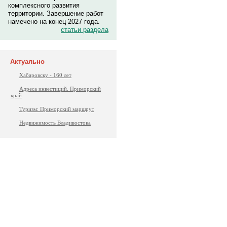
комплексного развития
территории. Завершение работ
намечено на конец 2027 года.
статьи раздела
Актуально
Хабаровску - 160 лет
Адреса инвестиций. Приморский
край
Туризм: Приморский маршрут
Недвижимость Владивостока